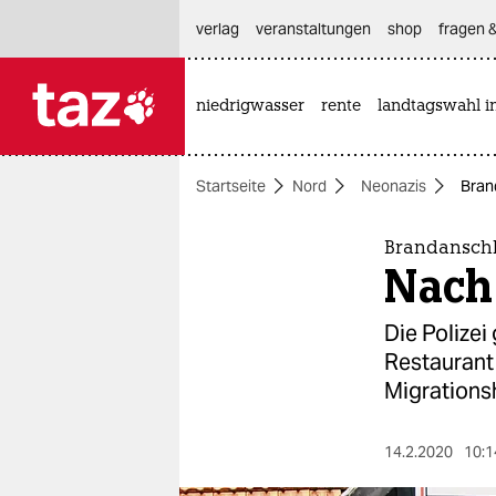
hautnavigation anspringen
hauptinhalt anspringen
footer anspringen
verlag
veranstaltungen
shop
fragen &
niedrigwasser
rente
landtagswahl i

taz zahl ich
taz zahl ich
Startseite
Nord
Neonazis
Bran
themen
politik
Brandanschl
Nach 
öko
Die Polizei
gesellschaft
Restaurant 
Migrations
kultur
sport
14.2.2020
10:1