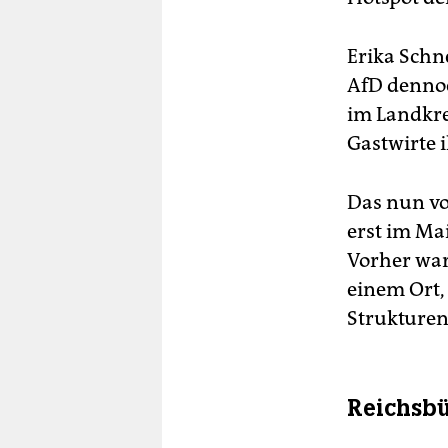
Erika Schne
AfD dennoch
im Landkre
Gastwirte 
Das nun vo
erst im Ma
Vorher war
einem Ort, 
Strukturen
Reichsbü