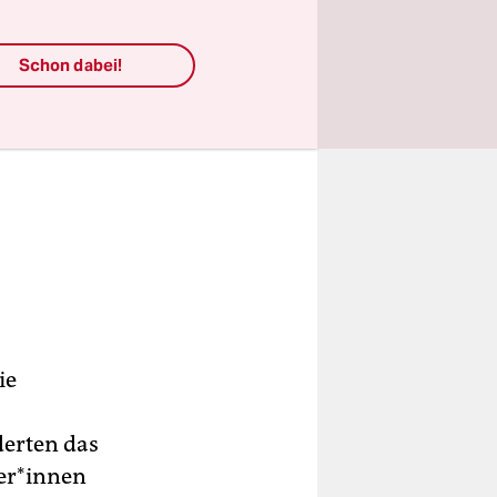
Schon dabei!
ie
erten das
er*innen