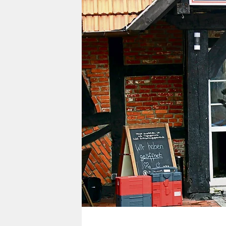
berlin
nord
wahrheit
verlag
verlag
veranstaltungen
shop
fragen & hilfe
unterstützen
abo
genossenschaft