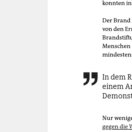
konnten in
Der Brand 
von den Er
Brandstift
Menschen i
mindestens
In dem R

einem An
Demonst
Nur wenige
gegen die 