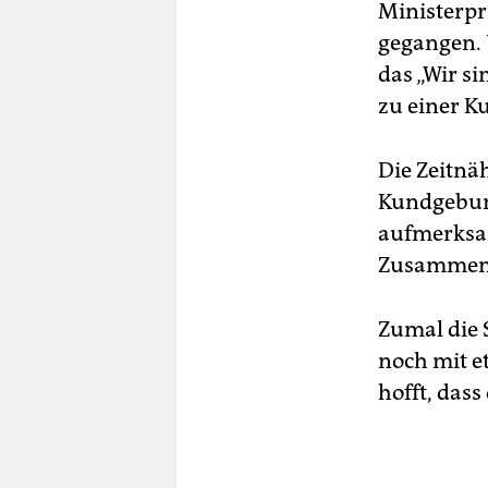
Ministerpr
gegangen. 
das „Wir s
zu einer K
Die Zeitnä
Kundgebung
aufmerksam
Zusammenha
Zumal die S
noch mit e
hofft, dass