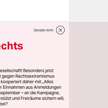
ini“ sind
Gerade nicht
in weiteres
der
echts
 „Wir
t Lene
esellschaft! Besonders jetzt
schem
rt gegen Rechtsextremismus
z kooperiert daher mit „Alles
bernommen.
ller Einnahmen aus Anmeldungen
. September – an die Kampagne,
rstützt und Freiräume sichern will,
bei?