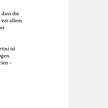
 dass die
 vor allem
der
ini ist
ogen.
rien –
e