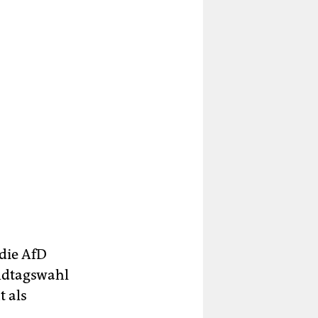
 die AfD
andtagswahl
t als