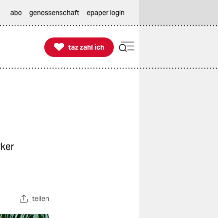
abo
genossenschaft
epaper login

taz zahl ich
taz zahl ich
yker
teilen