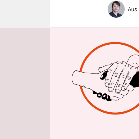
epaper login
Aus
Die Scheib
zertrümmer
an anderer
niedersäch
gehen von 
Steinbrech
Der Betrei
Migrations
Der Staatss