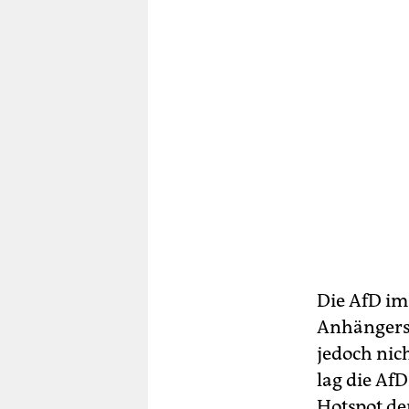
Die AfD im 
Anhängers
jedoch nic
lag die AfD
Hotspot de