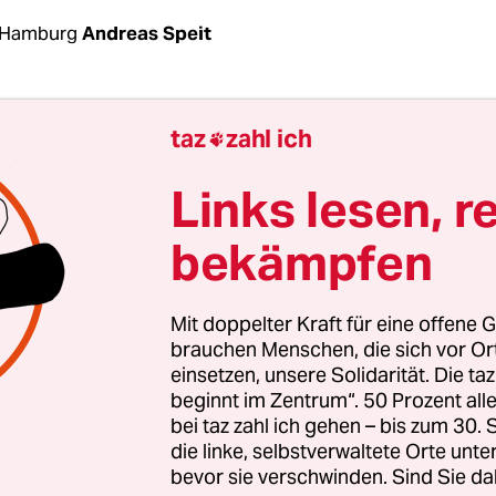
 Hamburg
Andreas Speit
en der weißen Eingangstür zum Restaurant „Mart
taz
zahl ich

t, ein schwarzes Hakenkreuz darauf gesprüht, e
 Stelle. Am frühen Donnerstagmorgen hat es in 
Links lesen, r
sischen Stadt Syke einen Brandanschlag gegeben.
bekämpfen
einem fremdenfeindlichen Hintergrund aus“, sag
er, Pressesprecherin der Polizei Diepholz.
Mit doppelter Kraft für eine offene G
ber sei deutscher Staatsbürger aus Syke mit syri
brauchen Menschen, die sich vor O
einsetzen, unsere Solidarität. Die ta
hintergrund. Er habe das Lokal erst kürzlich ü
beginnt im Zentrum“. 50 Prozent a
chutz sei eingeschaltet, sagt Steinbrecher.
bei taz zahl ich gehen – bis zum 30
die linke, selbstverwaltete Orte unte
bevor sie verschwinden. Sind Sie da