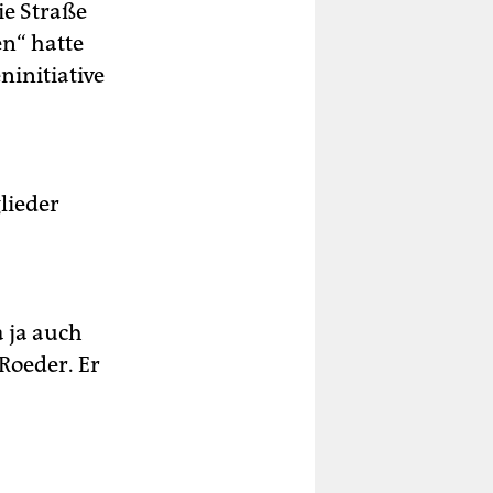
ie Straße
n“ hatte
ninitiative
lieder
a ja auch
Roeder. Er