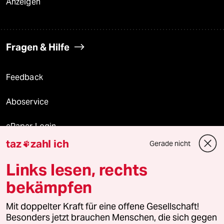
Anzeigen
Fragen & Hilfe
Feedback
Aboservice
ePaper Login
taz
zahl ich
Gerade nicht

Downloads für Abonnierende
Links lesen, rechts
bekämpfen
© 2026 taz Verlags und Vertriebs GmbH
Mit doppelter Kraft für eine offene Gesellschaft!
Alle Rechte vorbehalten. Bei rechtlichen Fragen oder für Genehmigungen
wenden Sie sich bitte an
lizenzen@taz.de
Besonders jetzt brauchen Menschen, die sich gegen