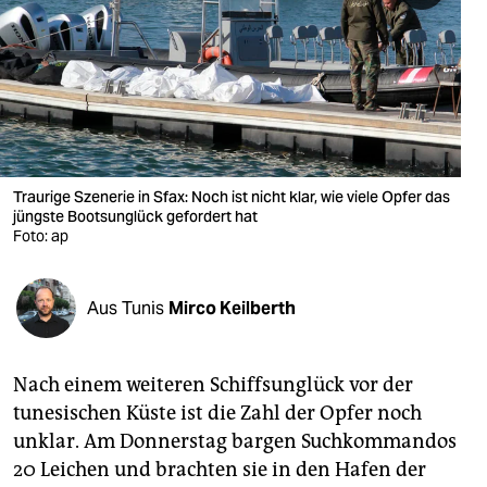
berlin
nord
wahrheit
verlag
verlag
Traurige Szenerie in Sfax: Noch ist nicht klar, wie viele Opfer das
jüngste Bootsunglück gefordert hat
veranstaltungen
Foto: ap
shop
Aus Tunis
Mirco Keilberth
fragen & hilfe
unterstützen
Nach einem weiteren Schiffsunglück vor der
abo
tunesischen Küste ist die Zahl der Opfer noch
unklar. Am Donnerstag bargen Suchkommandos
genossenschaft
20 Leichen und brachten sie in den Hafen der