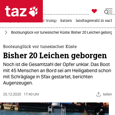

taz zahl ich
bergsteigen
usa unter trump
katzen
landtagswahl in sachs

taz zahl ich
ht
Bootsunglück vor tunesischer Küste: Bisher 20 Leichen geborge
taz zahl ich
themen
Bootsunglück vor tunesischer Küste
Bisher 20 Leichen geborgen
politik
Noch ist die Gesamtzahl der Opfer unklar. Das Boot
öko
mit 45 Menschen an Bord sei am Heiligabend schon
mit Schräglage in Sfax gestartet, berichten
gesellschaft
Augenzeugen.
kultur
25.12.2020
17:40 Uhr
teilen
sport