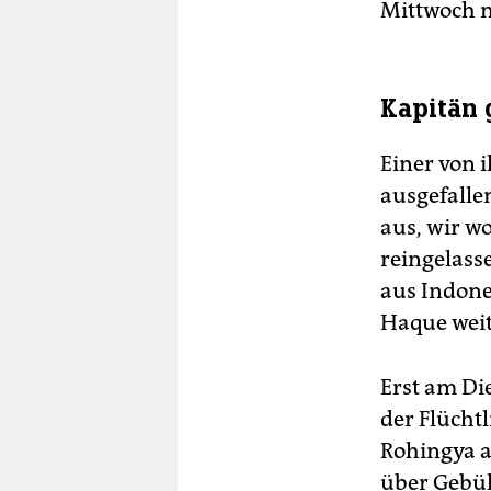
Mittwoch m
Kapitän 
Einer von i
ausgefalle
aus, wir w
reingelasse
aus Indone
Haque weit
Erst am Di
der Flücht
Rohingya a
über Gebüh