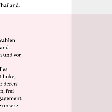
Thailand.
wahlen
sind.
h und vor
lles
 linke,
ür deren
n, frei
ngagement.
e unsere