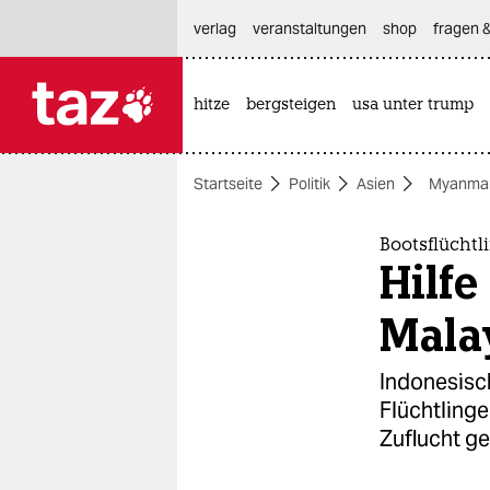
hautnavigation anspringen
hauptinhalt anspringen
footer anspringen
verlag
veranstaltungen
shop
fragen &
hitze
bergsteigen
usa unter trump

taz zahl ich
taz zahl ich
Startseite
Politik
Asien
Myanma
themen
politik
Bootsflüchtl
Hilfe
öko
Mala
gesellschaft
Indonesisc
kultur
Flüchtling
Zuflucht g
sport