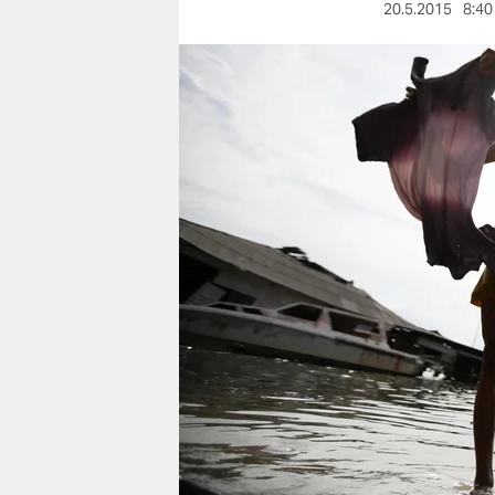
berlin
20.5.2015
8:40
nord
wahrheit
verlag
verlag
veranstaltungen
shop
fragen & hilfe
unterstützen
abo
genossenschaft