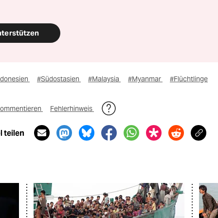
nterstützen
ndonesien
#Südostasien
#Malaysia
#Myanmar
#Flüchtlinge
ommentieren
Fehlerhinweis
 teilen