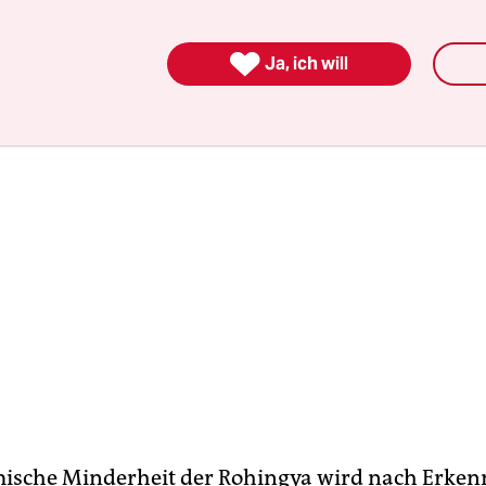
ch.

Ja, ich will
ische Minderheit der Rohingya wird nach Erken