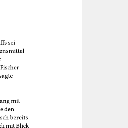
fs sei
bensmittel
t
 Fischer
sagte
gang mit
be den
ch bereits
i mit Blick