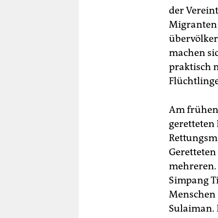
der Verein
Migranten 
übervölke
machen sich
praktisch
Flüchtling
Am frühen
geretteten
Rettungsmis
Geretteten
mehreren.
Simpang Ti
Menschen s
Sulaiman. 