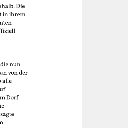
shalb. Die
t in ihrem
nten
iziell
 die nun
an von der
 alle
uf
im Dorf
ie
sagte
am