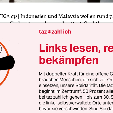
TIGA
ap
| Indonesien und Malaysia wollen rund 7
n auf hoher See ausharrenden Bootsflüchtlingen
end Zuflucht gewähren. Das teilte der malaysis
taz
zahl ich

ster Anifah Aman am Mittwoch in Kuala Lumpur 
Links lesen, r
einen Kollegen aus Indonesien und Thailand zur
krise beraten hatte.
bekämpfen
Zeit vorher sind nach monatelanger Irrfahrt auf 
Mit doppelter Kraft für eine offene G
als 430 Bootsflüchtlinge von indonesischen Fisc
brauchen Menschen, die sich vor O
worden. Die aus Myanmar stammenden Rohingya 
einsetzen, unsere Solidarität. Die ta
aus Bangladesch seien in die Provinz Aceh gebra
beginnt im Zentrum“. 50 Prozent a
klärten die Behörden der Stadt Langsa. Indonesie
bei taz zahl ich gehen – bis zum 30
die linke, selbstverwaltete Orte unte
nd Malaysia berieten am Mittwoch über eine Lös
bevor sie verschwinden. Sind Sie da
skrise – allerdings ohne die Herkunftsländer M