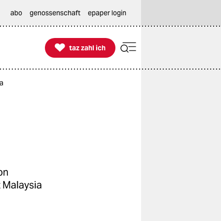
abo
genossenschaft
epaper login

taz zahl ich
taz zahl ich
ia
on
t Malaysia