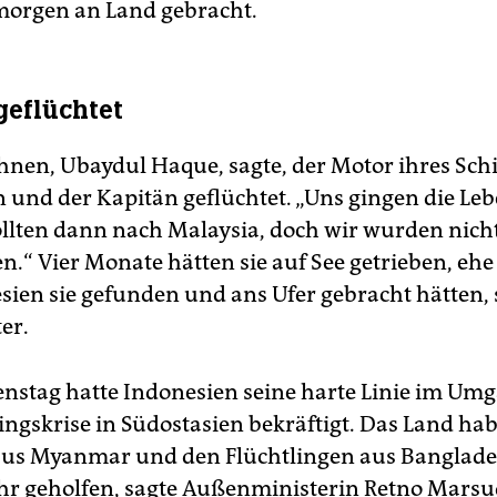
orgen an Land gebracht.
geflüchtet
hnen, Ubaydul Haque, sagte, der Motor ihres Schif
n und der Kapitän geflüchtet. „Uns gingen die Le
ollten dann nach Malaysia, doch wir wurden nich
n.“ Vier Monate hätten sie auf See getrieben, ehe
sien sie gefunden und ans Ufer gebracht hätten, 
er.
enstag hatte Indonesien seine harte Linie im Um
lingskrise in Südostasien bekräftigt. Das Land ha
us Myanmar und den Flüchtlingen aus Banglades
r geholfen, sagte Außenministerin Retno Marsud