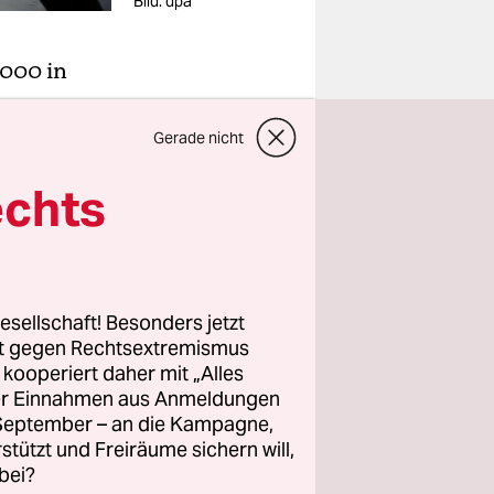
Bild: dpa
.000 in
che
Gerade nicht
mit, wo er
echts
hoher See
esellschaft! Besonders jetzt
hern
rt gegen Rechtsextremismus
sowie
z kooperiert daher mit „Alles
cht
ller Einnahmen aus Anmeldungen
n,
. September – an die Kampagne,
rstützt und Freiräume sichern will,
ung für die
bei?
yanmar und