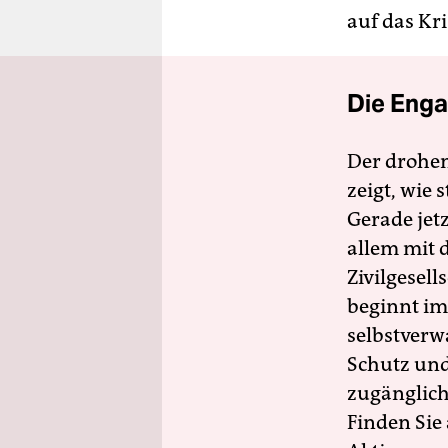
auf das Kr
Die Enga
Der drohe
zeigt, wie
Gerade jet
allem mit d
Zivilgesell
beginnt im
selbstverw
Schutz und 
zugänglich
Finden Sie