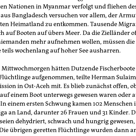
ten Nationen in Myanmar verfolgt und fliehen de
aus Bangladesch versuchen vor allem, der Armu
rten Heimatland zu entkommen. Tausende Migra
 auf Booten auf übers Meer. Da die Zielländer off
 niemanden mehr aufnehmen wollen, müssen die
e teils wochenlang auf hoher See ausharren.
 Mittwochmorgen hätten Dutzende Fischerboote
 Flüchtlinge aufgenommen, teilte Herman Sulaim
sion in Ost-Aceh mit. Es blieb zunächst offen, ob
 auf einem Boot unterwegs gewesen waren oder a
 In einem ersten Schwung kamen 102 Menschen 
ga an Land, darunter 26 Frauen und 31 Kinder. D
eien dehydriert, schwach und hungrig gewesen, 
Die übrigen geretten Flüchtlinge wurden dann 