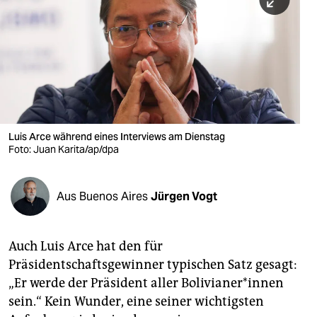
berlin
nord
wahrheit
verlag
verlag
Luis Arce während eines Interviews am Dienstag
Foto: Juan Karita/ap/dpa
veranstaltungen
shop
Aus Buenos Aires
Jürgen Vogt
fragen & hilfe
unterstützen
Auch Luis Arce hat den für
Präsidentschaftsgewinner typischen Satz gesagt:
abo
„Er werde der Präsident aller Bolivianer*innen
genossenschaft
sein.“ Kein Wunder, eine seiner wichtigsten