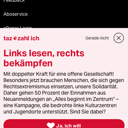
Feedback
Aboservice
ePaper Login
taz
zahl ich
Gerade nicht

Downloads für Abonnierende
Links lesen, rechts
bekämpfen
© 2026 taz Verlags und Vertriebs GmbH
Mit doppelter Kraft für eine offene Gesellschaft!
Alle Rechte vorbehalten. Bei rechtlichen Fragen oder für Genehmigungen
wenden Sie sich bitte an
lizenzen@taz.de
Besonders jetzt brauchen Menschen, die sich gegen
Rechtsextremismus einsetzen, unsere Solidarität.
Daher gehen 50 Prozent der Einnahmen aus
Feedback
Redaktionsstatut
Kommune-Richtlinien
KI-
Neuanmeldungen an „Alles beginnt im Zentrum“ –
eine Kampagne, die bedrohte linke Kulturzentren
Leitlinie
Informant
Datenschutz
Impressum
AGB
und Jugendorte unterstützt. Sind Sie dabei?
Seitenwende
Einwilligungen widerrufen (Ads)

Ja, ich will