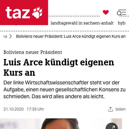

taz zahl ich
niedrigwasser
rente
landtagswahl in sachsen-anhalt
hybri

taz zahl ich
rika
Boliviens neuer Präsident: Luis Arce kündigt eigenen Kurs an
taz zahl ich
themen
Boliviens neuer Präsident
Luis Arce kündigt eigenen
politik
Kurs an
öko
Der linke Wirtschaftswissenschaftler steht vor der
Aufgabe, einen neuen gesellschaftlichen Konsens zu
gesellschaft
schmieden. Das wird alles andere als leicht.
kultur
21.10.2020
17:39 Uhr
teilen
sport