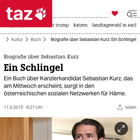

taz zahl ich
bergsteigen
usa unter trump
katzen
landtagswahl in sachs

taz zahl ich
te
Kultur
Buch
Biografie über Sebastian Kurz: Ein Schlingel
taz zahl ich
themen
Biografie über Sebastian Kurz
Ein Schlingel
politik
Ein Buch über Kanzlerkandidat Sebastian Kurz, das
öko
am Mittwoch erscheint, sorgt in den
österreichischen sozialen Netzwerken für Häme.
gesellschaft
11.9.2019
8:27 Uhr
teilen
kultur
sport