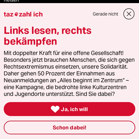
taz
zahl ich
Gerade nicht

Kantine
Links lesen, rechts
Shop
bekämpfen
Anzeigen
Mit doppelter Kraft für eine offene Gesellschaft!
Besonders jetzt brauchen Menschen, die sich gegen
Rechtsextremismus einsetzen, unsere Solidarität.
Fragen & Hilfe
Daher gehen 50 Prozent der Einnahmen aus
Neuanmeldungen an „Alles beginnt im Zentrum“ –
eine Kampagne, die bedrohte linke Kulturzentren
Feedback
und Jugendorte unterstützt. Sind Sie dabei?

Aboservice
Ja, ich will
ePaper Login
Schon dabei!
Downloads für Abonnierende