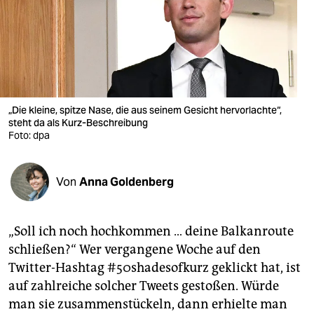
berlin
nord
wahrheit
verlag
„Die kleine, spitze Nase, die aus seinem Gesicht hervorlachte“,
verlag
steht da als Kurz-Beschreibung
Foto: dpa
veranstaltungen
shop
Von
Anna Goldenberg
fragen & hilfe
„Soll ich noch hochkommen … deine Balkanroute
unterstützen
schließen?“ Wer vergangene Woche auf den
abo
Twitter-Hashtag #50shadesofkurz geklickt hat, ist
auf zahlreiche solcher Tweets gestoßen. Würde
genossenschaft
man sie zusammenstückeln, dann erhielte man