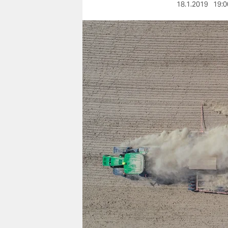
berlin
18.1.2019
19:0
nord
wahrheit
verlag
verlag
veranstaltungen
shop
fragen & hilfe
unterstützen
abo
genossenschaft