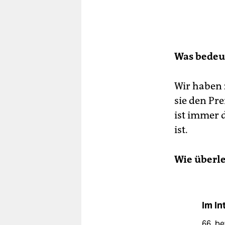
Was bedeut
Wir haben 
sie den Pr
ist immer 
ist.
Wie überle
Im In
66, be