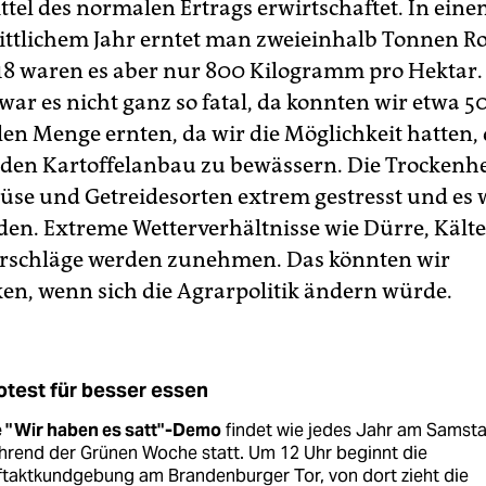
ttel des normalen Ertrags erwirtschaftet. In ein
ttlichem Jahr erntet man zweieinhalb Tonnen R
18 waren es aber nur 800 Kilogramm pro Hektar.
war es nicht ganz so fatal, da konnten wir etwa 5
en Menge ernten, da wir die Möglichkeit hatten, 
 den Kartoffelanbau zu bewässern. Die Trockenhe
se und Getreidesorten extrem gestresst und es 
den. Extreme Wetterverhältnisse wie Dürre, Kält
erschläge werden zunehmen. Das könnten wir
en, wenn sich die Agrarpolitik ändern würde.
otest für besser essen
e "Wir haben es satt"-Demo
findet wie jedes Jahr am Samst
hrend der Grünen Woche statt. Um 12 Uhr beginnt die
ftaktkundgebung am Brandenburger Tor, von dort zieht die