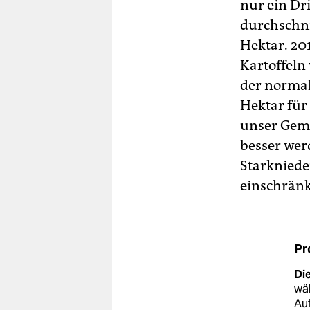
nur ein Dri
durchschni
Hektar. 20
Kartoffeln 
der normal
Hektar für
unser Gemü
besser wer
Starknied
einschränk
Pr
Di
wä
Au