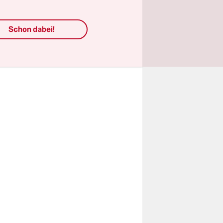
leichen
Schon dabei!
große
s ein