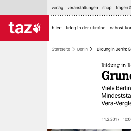
hautnavigation anspringen
hauptinhalt anspringen
footer anspringen
verlag
veranstaltungen
shop
fragen &
hitze
krieg in der ukraine
nahost-kon

taz zahl ich
taz zahl ich
Startseite
Berlin
Bildung in Berlin:
themen
politik
Bildung in B
Grun
öko
Viele Berli
gesellschaft
Mindeststa
Vera-Vergl
kultur
sport
11.2.2017
10:0