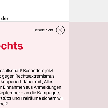
 der
e
Gerade nicht
einen
ngenz im
echts
r müssen zu
zelfall
esellschaft! Besonders jetzt
tests für
rt gegen Rechtsextremismus
ffentlicht
z kooperiert daher mit „Alles
ller Einnahmen aus Anmeldungen
 und
. September – an die Kampagne,
müssen.
rstützt und Freiräume sichern will,
bei?