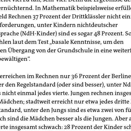
 ernüchternd. In Mathematik beispielsweise erfül
ld Rechnen 37 Prozent der Drittklässler nicht ei
orderungen, unter Kindern nichtdeutscher
prache (NdH-Kinder) sind es sogar 48 Prozent. S
hlen laut dem Test „basale Kenntnisse, um den
hen Übergang von der Grundschule in eine weite
bewältigen“.
erreichen im Rechnen nur 36 Prozent der Berline
ler den Regelstandard (oder sind besser), unter 
es nicht einmal jedes vierte. Jungen rechnen insg
 Mädchen; stadtweit erreicht nur etwa jedes drit
tandard, unter den Jungs sind es etwa zwei von f
ch sind die Mädchen besser als die Jungen. Aber 
erte insgesamt schwach: 28 Prozent der Kinder sc