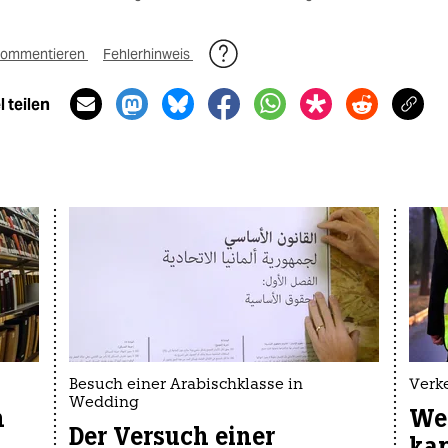
ommentieren
Fehlerhinweis
 teilen
Besuch einer Arabischklasse in
Verk
Wedding
n
We
Der Versuch einer
kap