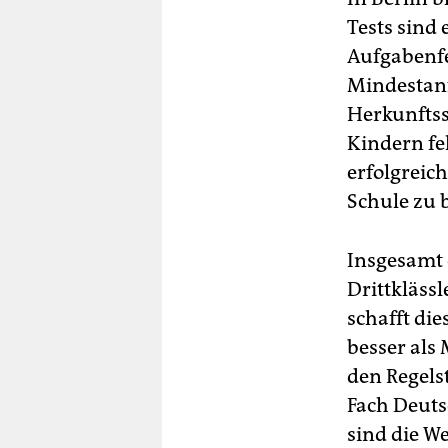
Tests sind
Aufgabenfe
Mindestanf
Herkunftss
Kindern fe
erfolgreic
Schule zu 
Insgesamt 
Drittkläss
schafft di
besser als
den Regels
Fach Deuts
sind die W