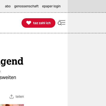
abo
genossenschaft
epaper login

taz zahl ich
taz zahl ich
ügend
e
esweiten
teilen