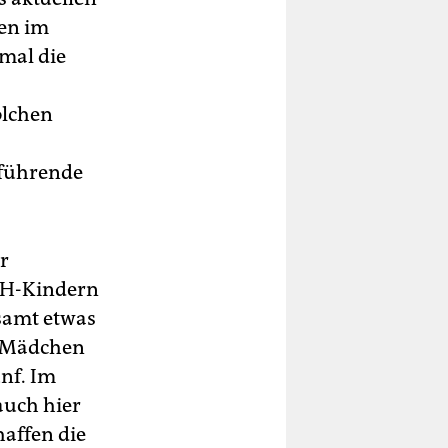
len im
nmal die
olchen
rführende
r
NdH-Kindern
esamt etwas
te Mädchen
ünf. Im
auch hier
haffen die