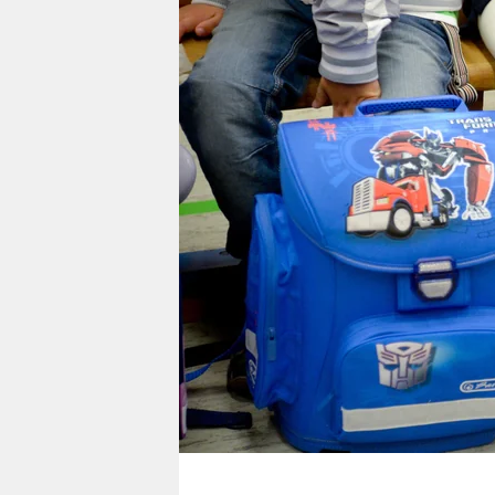
berlin
nord
wahrheit
verlag
verlag
veranstaltungen
shop
fragen & hilfe
unterstützen
abo
genossenschaft