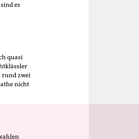
sind es
ch quasi
htklässler
n rund zwei
athe nicht
wahlen