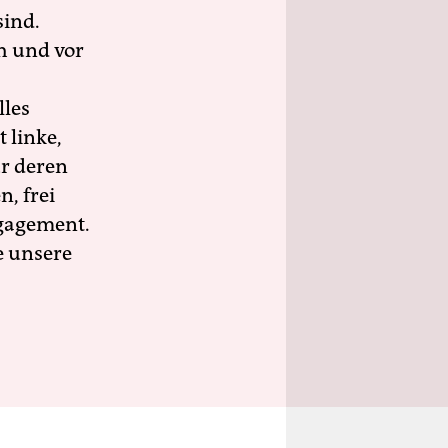
sind.
h und vor
lles
 linke,
ür deren
n, frei
ngagement.
e unsere