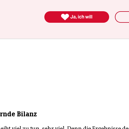

Ja, ich will
rnde Bilanz
leibt viel zu tun, sehr viel. Denn die Ergebnisse d