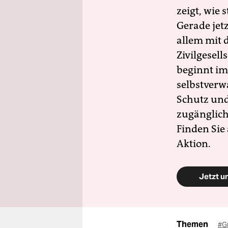
zeigt, wie
Gerade jet
allem mit d
Zivilgesell
beginnt im
selbstverw
Schutz und 
zugänglich
Finden Sie
Aktion.
Jetzt u
Themen
#G