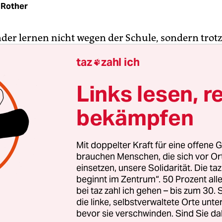
 Rother
der lernen nicht wegen der Schule, sondern trotz
s sagt eine verzweifelte Mutter, deren Kinder ein
taz
zahl ich

r Grundschule besuchen, die im Kiez eigentlich 
hat. Die Mutter sieht das anders. Mangelnde Stri
Links lesen, r
und häufiger Ausfall, so lautet ihr Vorwurf. „Wi
bekämpfen
s nachholen.“
rfahrungen der Kreuzberger Mutter wohl kein Ein
Mit doppelter Kraft für eine offene G
n die Ergebnisse des landesweiten Vera-Vergleichs
brauchen Menschen, die sich vor O
ässler des vergangenen Schuljahres, der jetzt verö
einsetzen, unsere Solidarität. Die ta
beginnt im Zentrum“. 50 Prozent a
 Test ist bundesweit Pflicht und soll den Schulen
bei taz zahl ich gehen – bis zum 30
ne Rückmeldung geben, wo sie noch ranklotzen 
die linke, selbstverwaltete Orte unte
bevor sie verschwinden. Sind Sie da