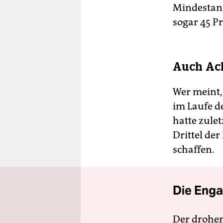
Mindestanf
sogar 45 P
Auch Ach
Wer meint,
im Laufe de
hatte zule
Drittel de
schaffen.
Die Enga
Der drohe