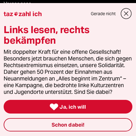
Vergangene
taz
zahl ich
Gerade nicht

taz lab 2027
Links lesen, rechts
bekämpfen
Mehr taz Lesestoff
Mit doppelter Kraft für eine offene Gesellschaft!
Besonders jetzt brauchen Menschen, die sich gegen
Rechtsextremismus einsetzen, unsere Solidarität.
taz Blogs
Daher gehen 50 Prozent der Einnahmen aus
Neuanmeldungen an „Alles beginnt im Zentrum“ –
taz FUTURZWEI
eine Kampagne, die bedrohte linke Kulturzentren
und Jugendorte unterstützt. Sind Sie dabei?
Le Monde diplomatique

Ja, ich will
taz Archiv
Schon dabei!