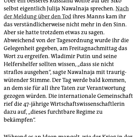
Über ein besseres Russland wollte auf der Siko
selbst eigentlich Julija Nawalnaja sprechen.
Nach
der Meldung über den Tod
ihres Manns kam ihr
das verständlicherweise nicht mehr in den Sinn.
Aber sie hatte trotzdem etwas zu sagen.
Abweichend von der Tagesordnung wurde ihr die
Gelegenheit gegeben, am Freitagnachmittag das
Wort zu ergreifen. Wladimir Putin und seine
Helfershelfer sollten wissen, „dass sie nicht
straflos ausgehen“, sagte Nawalnaja mit traurig-
wütender Stimme. Der Tag werde bald kommen,
an dem sie für all ihre Taten zur Verantwortung
gezogen würden. Die internationale Gemeinschaft
rief die 47-jährige Wirtschaftswissenschaftlerin
dazu auf, „dieses furchtbare Regime zu
bekämpfen“.
Während es an Ideen mangelt, wie der Krieg in der