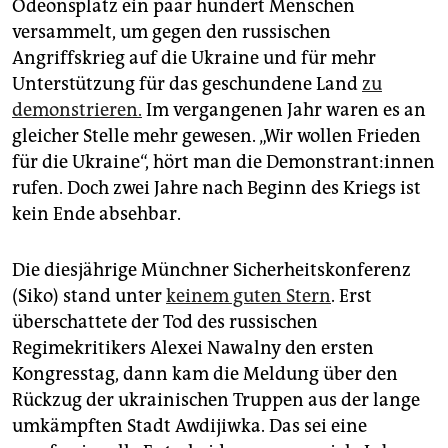
epaper login
Odeonsplatz ein paar hundert Menschen
versammelt, um gegen den russischen
Angriffskrieg auf die Ukraine und für mehr
Unterstützung für das geschundene Land
zu
demonstrieren.
Im vergangenen Jahr waren es an
gleicher Stelle mehr gewesen. „Wir wollen Frieden
für die Ukraine“, hört man die De­mons­tran­t:in­nen
rufen. Doch zwei Jahre nach Beginn des Kriegs ist
kein Ende absehbar.
Die diesjährige Münchner Sicherheitskonferenz
(Siko) stand unter
keinem guten Stern
. Erst
überschattete der Tod des russischen
Regimekritikers Alexei Nawalny den ersten
Kongresstag, dann kam die Meldung über den
Rückzug der ukrainischen Truppen aus der lange
umkämpften Stadt Awdijiwka. Das sei eine