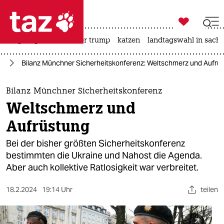

taz zahl ich
bergsteigen
usa unter trump
katzen
landtagswahl in sachs

taz zahl ich
to
Bilanz Münchner Sicherheitskonferenz: Weltschmerz und Aufrü
taz zahl ich
themen
Bilanz Münchner Sicherheitskonferenz
Weltschmerz und
politik
Aufrüstung
öko
Bei der bisher größten Sicherheitskonferenz
bestimmten die Ukraine und Nahost die Agenda.
gesellschaft
Aber auch kollektive Ratlosigkeit war verbreitet.
kultur
18.2.2024
19:14 Uhr
teilen
sport