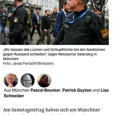
berlin
nord
wahrheit
verlag
verlag
„Wir müssen alle Lücken und Schlupflöcher bei den Sanktionen
gegen Russland schließen“, sagte Wolodymyr Selenskyj in
veranstaltungen
München
Foto: Javad Parsa/NTB/reuters
shop
fragen & hilfe
unterstützen
Aus München
Pascal Beucker
,
Patrick Guyton
und
Lisa
Schneider
abo
genossenschaft
Am Samstagmittag haben sich am Münchner