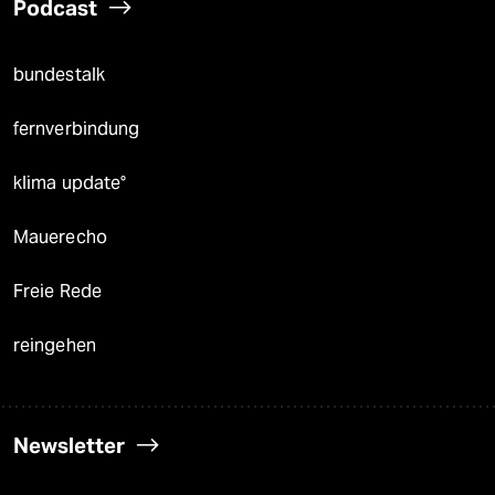
Podcast
bundestalk
fernverbindung
klima update°
Mauerecho
Freie Rede
reingehen
Newsletter