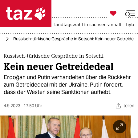

taz zahl ich
niedrigwasser
rente
landtagswahl in sachsen-anhalt
hybri

taz zahl ich
ne
Russisch-türkische Gespräche in Sotschi: Kein neuer Getreidede
taz zahl ich
themen
Russisch-türkische Gespräche in Sotschi
Kein neuer Getreidedeal
politik
Erdoğan und Putin verhandelten über die Rückkehr
öko
zum Getreidedeal mit der Ukraine. Putin fordert,
dass der Westen seine Sanktionen aufhebt.
gesellschaft
4.9.2023
17:50 Uhr
teilen
kultur
sport