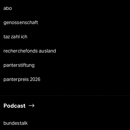
abo
genossenschaft
taz zahl ich
recherchefonds ausland
panterstiftung
panterpreis 2026
Podcast
bundestalk