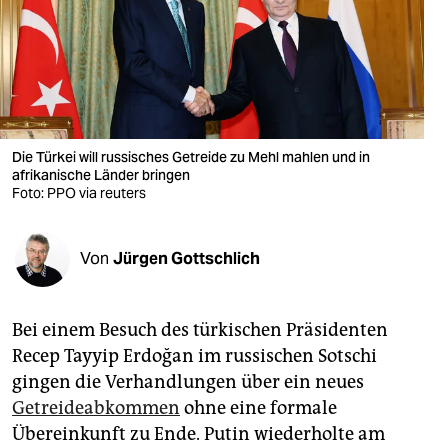
berlin
nord
wahrheit
verlag
Die Türkei will russisches Getreide zu Mehl mahlen und in
afrikanische Länder bringen
verlag
Foto: PPO via reuters
veranstaltungen
shop
Von
Jürgen Gottschlich
fragen & hilfe
Bei einem Besuch des türkischen Präsidenten
unterstützen
Recep Tayyip Erdoğan im russischen Sotschi
abo
gingen die Verhandlungen über ein neues
Getreideabkommen
ohne eine formale
genossenschaft
Übereinkunft zu Ende. Putin wiederholte am