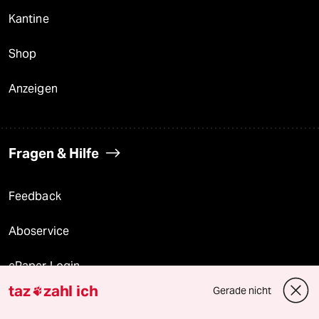
Kantine
Shop
Anzeigen
Fragen & Hilfe
Feedback
Aboservice
ePaper Login
taz
zahl ich
Gerade nicht

Downloads für Abonnierende