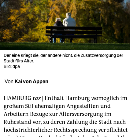
berlin
nord
wahrheit
verlag
verlag
Der eine kriegt sie, der andere nicht: die Zusatzversorgung der
Stadt fürs Alter.
veranstaltungen
Bild: dpa
shop
Von
Kai von Appen
fragen & hilfe
HAMBURG
taz
| Enthält Hamburg womöglich im
unterstützen
großem Stil ehemaligen Angestellten und
Arbeitern Bezüge zur Altersversorgung im
abo
Ruhestand vor, zu deren Zahlung die Stadt nach
genossenschaft
höchstrichterlicher Rechtssprechung verpflichtet