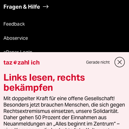
Fragen & Hilfe
Feedback
Aboservice
ePaper Login
taz
zahl ich
Gerade nicht

Downloads für Abonnierende
Links lesen, rechts
bekämpfen
© 2026 taz Verlags und Vertriebs GmbH
Alle Rechte vorbehalten. Bei rechtlichen Fragen oder für Genehmigungen
Mit doppelter Kraft für eine offene Gesellschaft!
wenden Sie sich bitte an
lizenzen@taz.de
Besonders jetzt brauchen Menschen, die sich gegen
Rechtsextremismus einsetzen, unsere Solidarität.
Daher gehen 50 Prozent der Einnahmen aus
Feedback
Redaktionsstatut
Kommune-Richtlinien
KI-
Neuanmeldungen an „Alles beginnt im Zentrum“ –