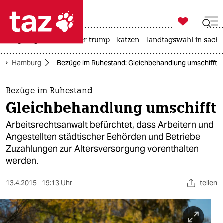

taz zahl ich
bergsteigen
usa unter trump
katzen
landtagswahl in sachs

taz zahl ich
Hamburg
Bezüge im Ruhestand: Gleichbehandlung umschifft
taz zahl ich
themen
Bezüge im Ruhestand
Gleichbehandlung umschifft
politik
Arbeitsrechtsanwalt befürchtet, dass Arbeitern und
öko
Angestellten städtischer Behörden und Betriebe
Zuzahlungen zur Altersversorgung vorenthalten
gesellschaft
werden.
kultur
13.4.2015
19:13 Uhr
teilen
sport