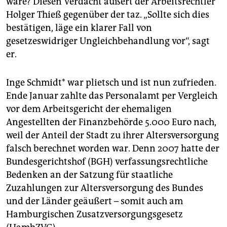
wäre? Diesen Verdacht äußert der Arbeitsrechtler
epaper login
Holger Thieß gegenüber der taz. „Sollte sich dies
bestätigen, läge ein klarer Fall von
gesetzeswidriger Ungleichbehandlung vor“, sagt
er.
Inge Schmidt* war plietsch und ist nun zufrieden.
Ende Januar zahlte das Personalamt per Vergleich
vor dem Arbeitsgericht der ehemaligen
Angestellten der Finanzbehörde 5.000 Euro nach,
weil der Anteil der Stadt zu ihrer Altersversorgung
falsch berechnet worden war. Denn 2007 hatte der
Bundesgerichtshof (BGH) verfassungsrechtliche
Bedenken an der Satzung für staatliche
Zuzahlungen zur Altersversorgung des Bundes
und der Länder geäußert – somit auch am
Hamburgischen Zusatzversorgungsgesetz