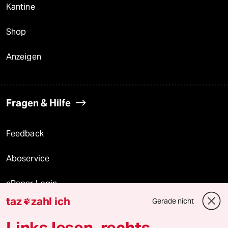
Kantine
Shop
Anzeigen
Fragen & Hilfe
Feedback
Aboservice
ePaper Login
taz
zahl ich
Gerade nicht

Downloads für Abonnierende
Links lesen, rechts