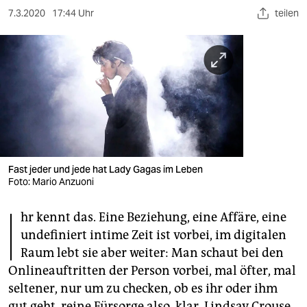
berlin
7.3.2020
17:44 Uhr
teilen
nord
wahrheit
verlag
verlag
veranstaltungen
Fast jeder und jede hat Lady Gagas im Leben
shop
Foto: Mario Anzuoni
fragen & hilfe
I
hr kennt das. Eine Beziehung, eine Affäre, eine
unterstützen
undefiniert intime Zeit ist vorbei, im digitalen
Raum lebt sie aber weiter: Man schaut bei den
abo
Onlineauftritten der Person vorbei, mal öfter, mal
genossenschaft
seltener, nur um zu checken, ob es ihr oder ihm
gut geht, reine Fürsorge also, klar. Lindsay Crouse,