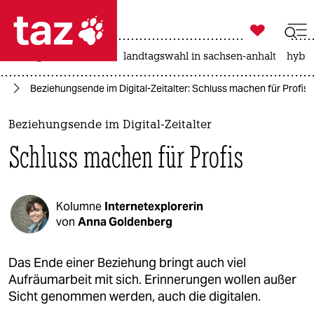

taz zahl ich
niedrigwasser
rente
landtagswahl in sachsen-anhalt
hybri

taz zahl ich
en
Beziehungsende im Digital-Zeitalter: Schluss machen für Profis
taz zahl ich
themen
Beziehungsende im Digital-Zeitalter
Schluss machen für Profis
politik
öko
Kolumne
Internetexplorerin
gesellschaft
von
Anna Goldenberg
kultur
Das Ende einer Beziehung bringt auch viel
Aufräumarbeit mit sich. Erinnerungen wollen außer
sport
Sicht genommen werden, auch die digitalen.