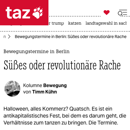

taz zahl ich
bergsteigen
usa unter trump
katzen
landtagswahl in sachs

taz zahl ich
Plan
Bewegungstermine in Berlin: Süßes oder revolutionäre Rache
taz zahl ich
themen
Bewegungstermine in Berlin
Süßes oder revolutionäre Rache
politik
öko
Kolumne
Bewegung
gesellschaft
von
Timm Kühn
kultur
Halloween, alles Kommerz? Quatsch. Es ist ein
antikapitalistisches Fest, bei dem es darum geht, die
sport
Verhältnisse zum tanzen zu bringen. Die Termine.