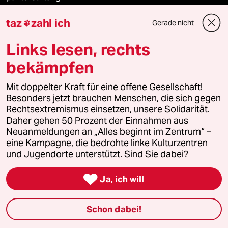
taz
zahl ich
panterpreis 2026
Gerade nicht

Links lesen, rechts
bekämpfen
Podcast
Mit doppelter Kraft für eine offene Gesellschaft!
Besonders jetzt brauchen Menschen, die sich gegen
bundestalk
Rechtsextremismus einsetzen, unsere Solidarität.
Daher gehen 50 Prozent der Einnahmen aus
fernverbindung
Neuanmeldungen an „Alles beginnt im Zentrum“ –
eine Kampagne, die bedrohte linke Kulturzentren
klima update°
und Jugendorte unterstützt. Sind Sie dabei?
Mauerecho

Ja, ich will
Freie Rede
Schon dabei!
reingehen