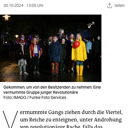
berlin
30.10.2024
13:05 Uhr
teilen
nord
wahrheit
verlag
verlag
veranstaltungen
shop
fragen & hilfe
Gekommen, um von den Besitzenden zu nehmen: Eine
vermummte Gruppe junger Revolutionäre
unterstützen
Foto: IMAGO / Funke Foto Services
V
abo
ermummte Gangs ziehen durch die Viertel,
genossenschaft
um Reiche zu enteignen, unter Androhung
von revolutionärer Rache, falls das