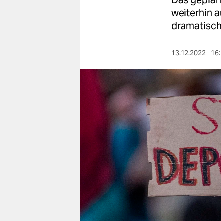
Das geplan
berlin
weiterhin a
nord
dramatisch
wahrheit
13.12.2022
16:
verlag
verlag
veranstaltungen
shop
fragen & hilfe
unterstützen
abo
genossenschaft