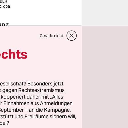
 BER
o: dpa
ang
eht man
Gerade nicht
n Flaggen
uentierten
echts
wieder ins
t Menschen
esellschaft! Besonders jetzt
rt gegen Rechtsextremismus
z kooperiert daher mit „Alles
e
ller Einnahmen aus Anmeldungen
 sind,
. September – an die Kampagne,
los auch
rstützt und Freiräume sichern will,
bei?
r Staaten