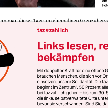
am
Fot
enn man dieser Tage am ehemaligen Grenzüberg
Checkpoint Charlie in Mitte entlang kommt, so si
taz
zahl ich

dort einen Weihnachtsbaum, der mit ukrainische
 ist. Eine solidarische Geste an einem hoch freq
Links lesen, r
chtsträchtigen Ort Berlins. Der Ukrainekrieg hat 
bekämpfen
e Bewusstsein gerückt, wie wichtig Solidarität mi
 der Flucht sind.
Mit doppelter Kraft für eine offene G
brauchen Menschen, die sich vor O
den Maximen der allgemeinen Erklärung der
einsetzen, unsere Solidarität. Die ta
chte der den Vereinten Nationen folgt, in der all
beginnt im Zentrum“. 50 Prozent a
ua Geburt frei und gleich an Würde und Rechten
bei taz zahl ich gehen – bis zum 30
es nur konsequent in Puncto Solidarität grenzen
die linke, selbstverwaltete Orte unte
bevor sie verschwinden. Sind Sie da
byen und Somalia einzuschließen, um nur ein paa