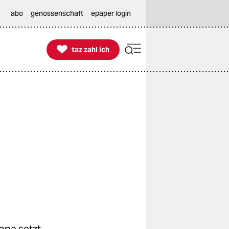
abo
genossenschaft
epaper login

taz zahl ich
taz zahl ich