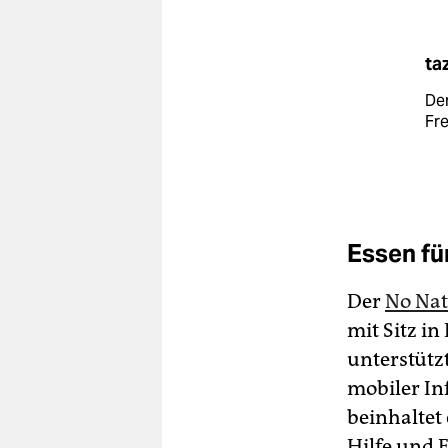
ta
De
Fre
Essen fü
Der
No Nat
mit Sitz i
unterstütz
mobiler In
beinhaltet
Hilfe und 