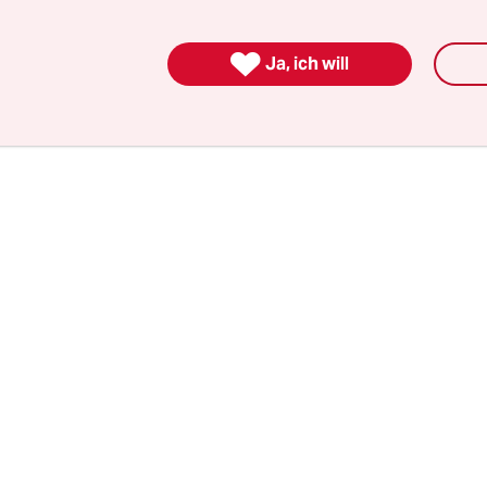
 Diese Flaggen müssten eigentlich auch an dem
enn auch dort werden Menschen durch Krieg und

Ja, ich will
 ihre Heimat zu verlassen.