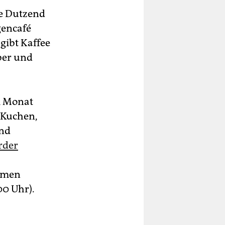
re Dutzend
gencafé
gibt Kaffee
ber und
m Monat
 Kuchen,
end
rder
ormen
00 Uhr).