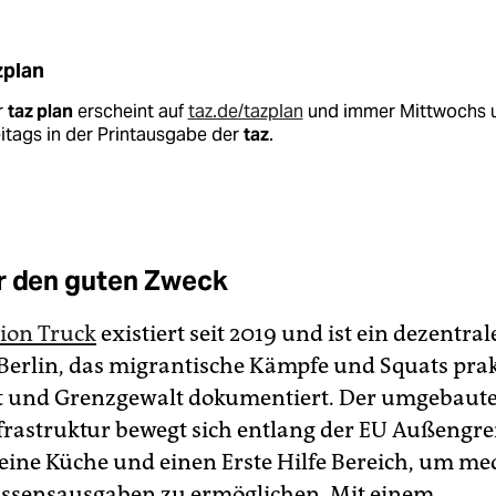
zplan
r
taz plan
erscheint auf
taz.de/tazplan
und immer Mittwochs 
itags in der Printausgabe der
taz
.
r den guten Zweck
ion Truck
existiert seit 2019 und ist ein dezentral
n Berlin, das migrantische Kämpfe und Squats pra
t und Grenzgewalt dokumentiert. Der umgebaut
frastruktur bewegt sich entlang der EU Außengre
 eine Küche und einen Erste Hilfe Bereich, um me
Essensausgaben zu ermöglichen. Mit einem