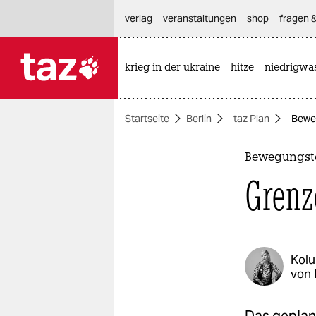
hautnavigation anspringen
hauptinhalt anspringen
footer anspringen
verlag
veranstaltungen
shop
fragen &
krieg in der ukraine
hitze
niedrigwa

taz zahl ich
taz zahl ich
Startseite
Berlin
taz Plan
Beweg
themen
politik
Bewegungste
Grenz
öko
gesellschaft
kultur
Kol
von
sport