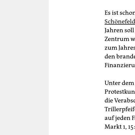
Es ist sch
Schönefeld
Jahren soll
Zentrum we
zum Jahres
den brande
Finanzieru
Unter dem
Protestku
die Verabs
Trillerpfe
auf jeden F
Markt 1, 15