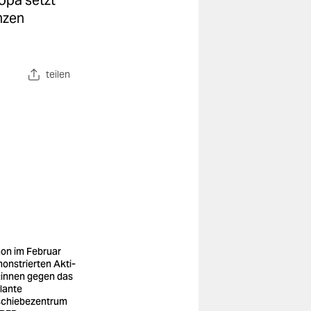
opa setzt
nzen
teilen
on im Februar
onstrierten Ak­ti­
t:in­nen gegen das
lante
chiebezentrum