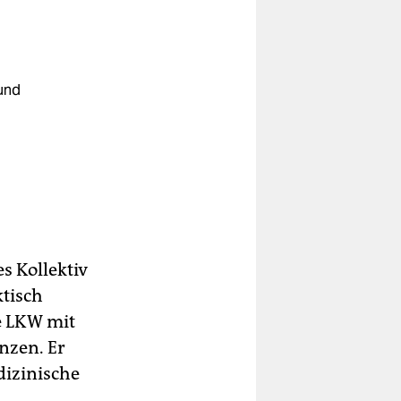
und
es Kollektiv
ktisch
e LKW mit
nzen. Er
dizinische