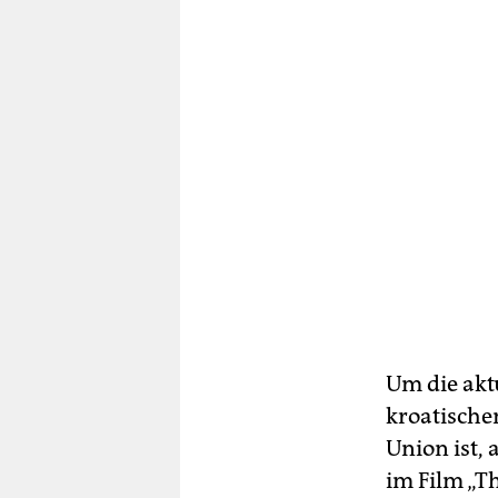
Um die akt
kroatische
Union ist, 
im Film „T