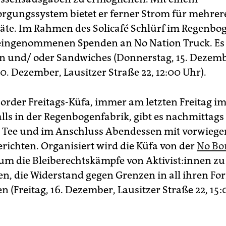
rgungssystem bietet er ferner Strom für mehre
äte. Im Rahmen des Solicafé Schlürf im Regenbo
eingenommenen Spenden an No Nation Truck. Es 
 und/ oder Sandwiches (Donnerstag, 15. Dezem
0. Dezember, Lausitzer Straße 22, 12:00 Uhr).
Border Freitags-Küfa, immer am letzten Freitag i
lls in der Regenbogenfabrik, gibt es nachmittags
 Tee und im Anschluss Abendessen mit vorwieg
richten. Organisiert wird die Küfa von der
No Bo
 um die Bleiberechtskämpfe von Ak­ti­vis­t:in­nen zu
en, die Widerstand gegen Grenzen in all ihren F
n (Freitag, 16. Dezember, Lausitzer Straße 22, 15: