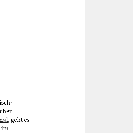
isch-
schen
nal
, geht es
r im