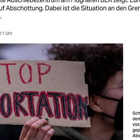
te Abschiebezentrum am Flughafen BER zeigt: Eur
uf Abschottung. Dabei ist die Situation an den Gre
.
17 Uhr
Sch
dem
vis­
gep
Abs