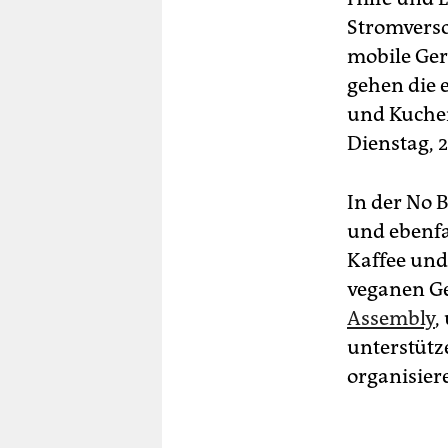
Stromverso
mobile Ger
gehen die 
und Kuchen
Dienstag, 2
In der No 
und ebenfa
Kaffee und
veganen Ge
Assembly
,
unterstütz
organisiere