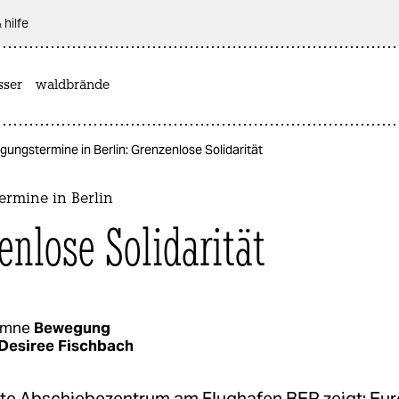
 hilfe
sser
waldbrände
ungstermine in Berlin: Grenzenlose Solidarität
rmine in Berlin
enlose Solidarität
umne
Bewegung
Desiree Fischbach