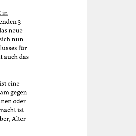
 in
enden 3
 das neue
sich nun
lusses für
t auch das
ist eine
dam gegen
nnen oder
macht ist
ber, Alter