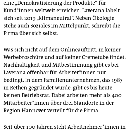
epaper login
eine „Demokratisierung der Produkte“ für
Kund*in­nen weltweit erreichen. Laverana labelt
sich seit 2019 „klimaneutral“. Neben Ökologie
stehe auch Soziales im Mittelpunkt, schreibt die
Firma über sich selbst.
Was sich nicht auf dem Onlineauftritt, in keiner
Werbebroschüre und auf keiner Cremetube findet:
Nachhaltigkeit und Mitbestimmung gibt es bei
Laverana offenbar für Ar­bei­te­r*in­nen nur
bedingt. In dem Familienunternehmen, das 1987
in Rethen gegründet wurde, gibt es bis heute
keinen Betriebsrat. Dabei arbeiten mehr als 400
Mit­ar­bei­te­r*in­nen über drei Standorte in der
Region Hannover verteilt für die Firma.
Seit über 100 Jahren steht Ar­beit­neh­me­r*in­nen in