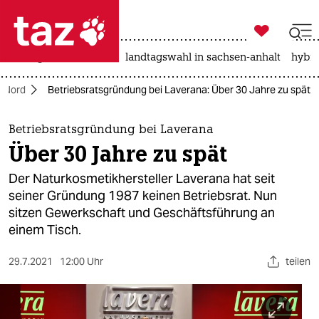

taz zahl ich
niedrigwasser
rente
landtagswahl in sachsen-anhalt
hybri

taz zahl ich
Nord
Betriebsratsgründung bei Laverana: Über 30 Jahre zu spät
taz zahl ich
themen
Betriebsratsgründung bei Laverana
Über 30 Jahre zu spät
politik
Der Naturkosmetikhersteller Laverana hat seit
öko
seiner Gründung 1987 keinen Betriebsrat. Nun
sitzen Gewerkschaft und Geschäftsführung an
gesellschaft
einem Tisch.
kultur
29.7.2021
12:00 Uhr
teilen
sport