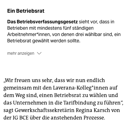
Ein Betriebsrat
Das Betriebsverfassungsgesetz
sieht vor, dass in
Betrieben mit mindestens fünf ständigen
Arbeitnehmer*innen, von denen drei wählbar sind, ein
Betriebsrat gewählt werden sollte.
mehr anzeigen
Wahlberechtigt
sind Kolleg*innen über 16 Jahre, die
mindestens drei Monate im Betrieb arbeiten.
„Wir freuen uns sehr, dass wir nun endlich
Ein Betriebsrat
wird für vier Jahre gewählt.
gemeinsam mit den Laverana-Kolleg*innen auf
Betriebsrät*innen
haben einen besonderen
dem Weg sind, einen Betriebsrat zu wählen und
Kündigungsschutz.
das Unternehmen in die Tarifbindung zu führen“,
sagt Gewerkschaftssekretärin Regina Karsch von
der IG BCE über die anstehenden Prozesse.