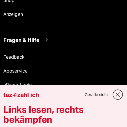
Shop
Anzeigen
Fragen & Hilfe
Feedback
Aboservice
ePaper Login
taz
zahl ich
Gerade nicht

Downloads für Abonnierende
Links lesen, rechts
bekämpfen
© 2026 taz Verlags und Vertriebs GmbH