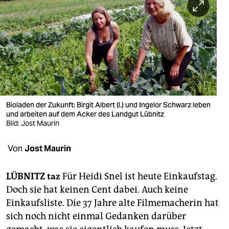
berlin
nord
wahrheit
verlag
verlag
Bioladen der Zukunft: Birgit Albert (l.) und Ingelor Schwarz leben
veranstaltungen
und arbeiten auf dem Acker des Landgut Lübnitz
Bild: Jost Maurin
shop
Von
Jost Maurin
fragen & hilfe
unterstützen
LÜBNITZ taz
Für Heidi Snel ist heute Einkaufstag.
Doch sie hat keinen Cent dabei. Auch keine
abo
Einkaufsliste. Die 37 Jahre alte Filmemacherin hat
genossenschaft
sich noch nicht einmal Gedanken darüber