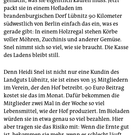
gemacht, was sie eigentlich kaufen muss. Jetzt
epaper login
packt sie in einem Hofladen im
brandenburgischen Dorf Lübnitz 90 Kilometer
südwestlich von Berlin einfach das ein, was es
gerade gibt: In einem Holzregal stehen Körbe
voller Möhren, Zucchinis und anderer Gemüse.
Snel nimmt sich so viel, wie sie braucht. Die Kasse
des Ladens bleibt still.
Denn Heidi Snel ist nicht nur eine Kundin des
Landguts Lübnitz, sie ist eines von 35 Mitgliedern
im Verein, der den Hof betreibt. 90 Euro Beitrag
kostet sie das im Monat. Dafür bekommen die
Mitglieder zwei Mal in der Woche so viel
Lebensmittel, wie der Hof produziert. Im Bioladen
würden sie in etwa genau so viel bezahlen. Hier
aber tragen sie das Risiko mit: Wenn die Ernte gut
ist, bekommen sie mehr, wenn es schlecht läuft,