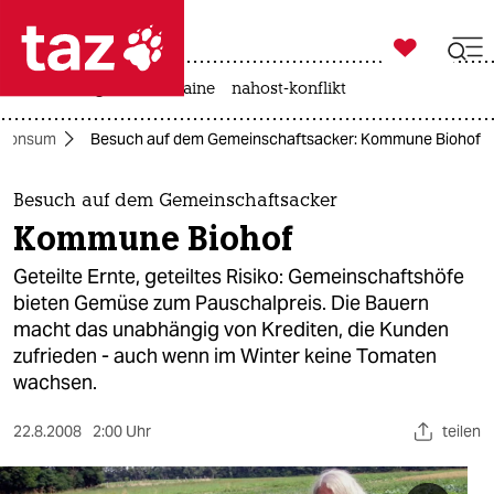

taz zahl ich
hitze
krieg in der ukraine
nahost-konflikt

taz zahl ich
Konsum
Besuch auf dem Gemeinschaftsacker: Kommune Biohof
taz zahl ich
themen
Besuch auf dem Gemeinschaftsacker
Kommune Biohof
politik
Geteilte Ernte, geteiltes Risiko: Gemeinschaftshöfe
öko
bieten Gemüse zum Pauschalpreis. Die Bauern
macht das unabhängig von Krediten, die Kunden
gesellschaft
zufrieden - auch wenn im Winter keine Tomaten
wachsen.
kultur
22.8.2008
2:00 Uhr
teilen
sport