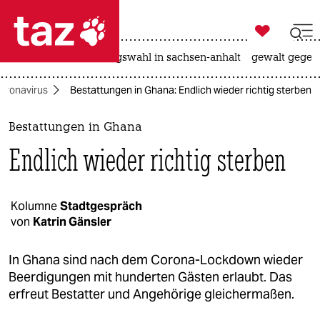

taz zahl ich
hitze
surfen
landtagswahl in sachsen-anhalt
gewalt gegen

taz zahl ich
oronavirus
Bestattungen in Ghana: Endlich wieder richtig sterben
taz zahl ich
themen
Bestattungen in Ghana
Endlich wieder richtig sterben
politik
öko
Kolumne
Stadtgespräch
von
Katrin Gänsler
gesellschaft
kultur
In Ghana sind nach dem Corona-Lockdown wieder
Beerdigungen mit hunderten Gästen erlaubt. Das
sport
erfreut Bestatter und Angehörige gleichermaßen.