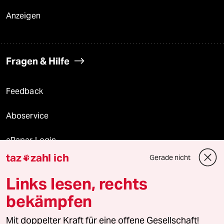
Anzeigen
Fragen & Hilfe
Feedback
Aboservice
ePaper Login
taz
zahl ich
Gerade nicht

Downloads für Abonnierende
Links lesen, rechts
bekämpfen
© 2026 taz Verlags und Vertriebs GmbH
Mit doppelter Kraft für eine offene Gesellschaft!
Alle Rechte vorbehalten. Bei rechtlichen Fragen oder für Genehmigungen