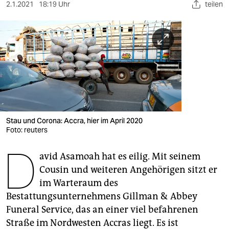
berlin
2.1.2021
18:19 Uhr
teilen
nord
wahrheit
verlag
verlag
veranstaltungen
Stau und Corona: Accra, hier im April 2020
shop
Foto: reuters
D
fragen & hilfe
avid Asamoah hat es eilig. Mit seinem
Cousin und weiteren Angehörigen sitzt er
unterstützen
im Warteraum des
abo
Bestattungsunternehmens Gillman & Abbey
Funeral Service, das an einer viel befahrenen
genossenschaft
Straße im Nordwesten Accras liegt. Es ist