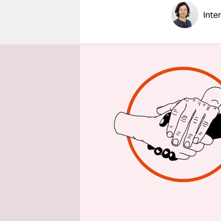
epaper login
Inte
wochentaz:
Bestatter,
Frank Blu
versuche i
Bestatter 
zurückzuge
letzte Fahr
hinterm Tr
wenn es so
die Leute n
Trauerfeie