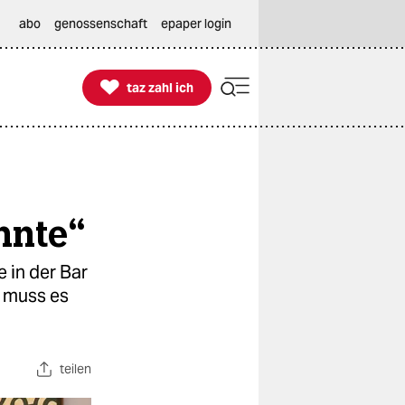
abo
genossenschaft
epaper login

taz zahl ich
taz zahl ich
nnte“
 in der Bar
r muss es
teilen