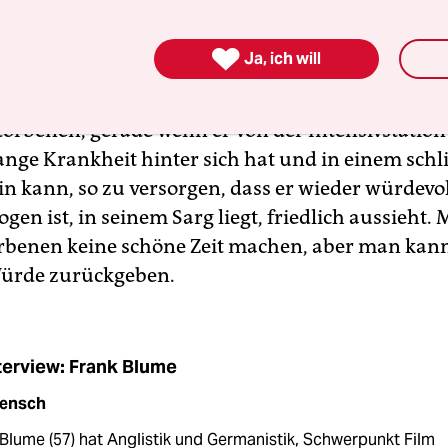
bschied.

Ja, ich will
einen guten Abschied für die Toten aus?
torbenen, gerade wenn er von der Intensivstati
lange Krankheit hinter sich hat und in einem sc
in kann, so zu versorgen, dass er wieder würdevol
gen ist, in seinem Sarg liegt, friedlich aussieht
rbenen keine schöne Zeit machen, aber man kann
Würde zurückgeben.
terview: Frank Blume
ensch
Blume (57) hat Anglistik und Germanistik, Schwerpunkt Film