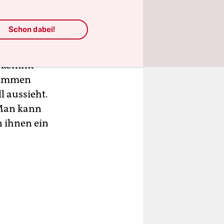
Schon dabei!
on kommt
hlimmen
l aussieht.
. Man kann
 ihnen ein