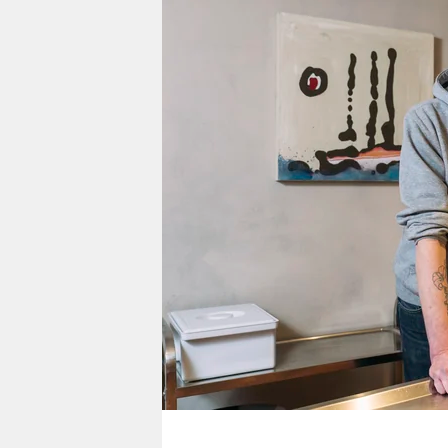
berlin
nord
wahrheit
verlag
verlag
veranstaltungen
shop
fragen & hilfe
unterstützen
abo
genossenschaft