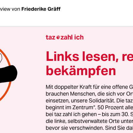
rview von
Friederike Gräff
 Gibt es Parallelen in der Arbeit als Kneipenwi
taz
zahl ich

 Herr Blume?
Links lesen, r
me:
Dass man mit Menschen zu tun hat. Als Knei
bekämpfen
ch, den Leuten einen schönen Abend zu machen u
versuche ich, den Verstorbenen noch ein bissche
ben und vielleicht einen schönen Abschied, ein
Mit doppelter Kraft für eine offene G
t. Ich bin nicht unbedingt der geselligste Mensch,
brauchen Menschen, die sich vor O
einsetzen, unsere Solidarität. Die ta
esen war ich ganz gut, und ich habe mich immer 
beginnt im Zentrum“. 50 Prozent a
 gegen elf Uhr voll war, die Getränke waren gut 
bei taz zahl ich gehen – bis zum 30
ach Hause gingen, waren sie ein bisschen selig. 
die linke, selbstverwaltete Orte unte
bevor sie verschwinden. Sind Sie da
r bedanken sich die Angehörigen oft wie in der Ba