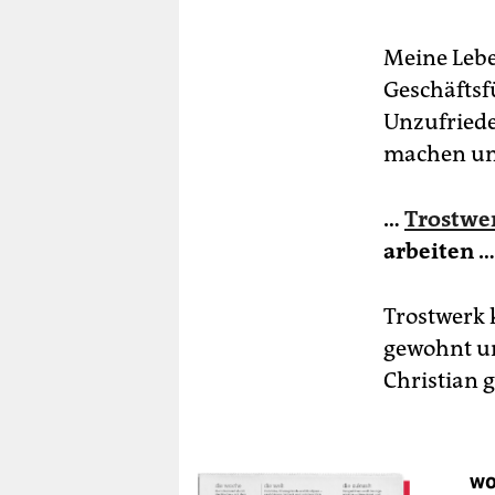
Meine Lebe
Geschäftsf
Unzufriede
machen und
…
Trostwe
arbeiten …
Trostwerk 
gewohnt un
Christian 
wo