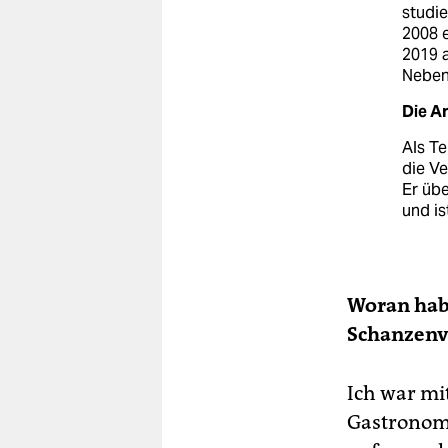
studie
2008 
2019 a
Nebenb
Die Ar
Als T
die V
Er übe
und is
Woran habe
Schanzenv
Ich war mi
Gastronomi