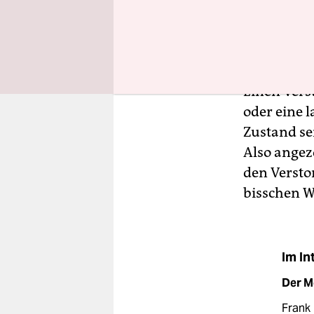
schönen A
Was macht 
Einen Vers
oder eine 
Zustand se
Also angezo
den Versto
bisschen 
Im In
Der M
Frank 