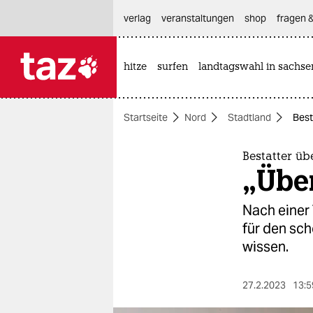
hautnavigation anspringen
hauptinhalt anspringen
footer anspringen
verlag
veranstaltungen
shop
fragen &
hitze
surfen
landtagswahl in sachse

taz zahl ich
taz zahl ich
Startseite
Nord
Stadtland
Best
themen
politik
Bestatter üb
„Über
öko
Nach einer 
gesellschaft
für den sc
wissen.
kultur
sport
27.2.2023
13:5