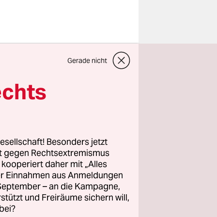
rt und als
Gerade nicht
echts
pier
nd als
n Würde
e schöne
esellschaft! Besonders jetzt
 aber
rt gegen Rechtsextremismus
z kooperiert daher mit „Alles
gefreut,
ller Einnahmen aus Anmeldungen
und wenn
. September – an die Kampagne,
Nach einer
rstützt und Freiräume sichern will,
bei?
r für den