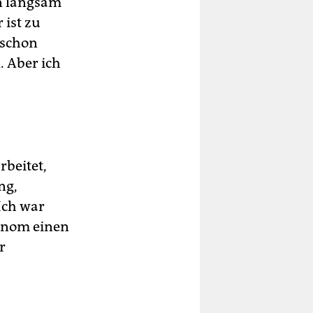
n langsam
 ist zu
 schon
. Aber ich
rbeitet,
ng,
Ich war
onom einen
r