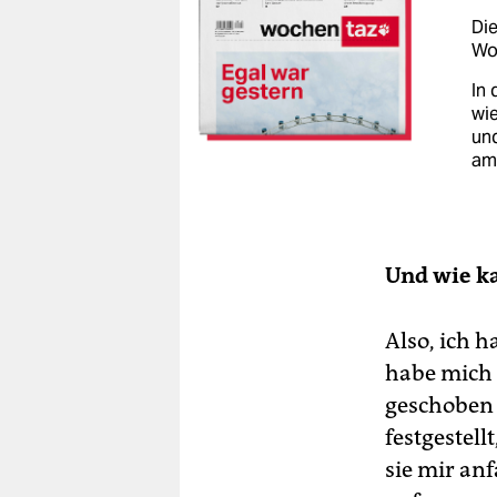
Die
Woc
In 
wie
un
am
Und wie ka
Also, ich h
habe mich 
geschoben
festgestell
sie mir an