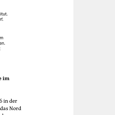
itut.
f.
um
en.
t
e im
 in der
 das Nord