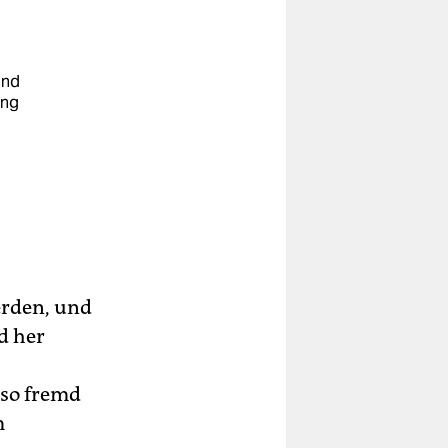
und
ung
u
werden, und
d her
, so fremd
m