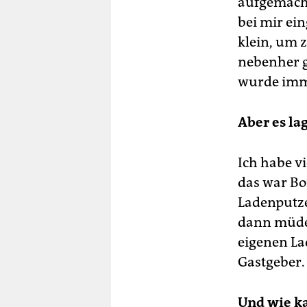
aufgemach
bei mir ein
klein, um 
nebenher g
wurde imm
Aber es la
Ich habe vi
das war Bo
Ladenputze
dann müde
eigenen La
Gastgeber.
Und wie ka