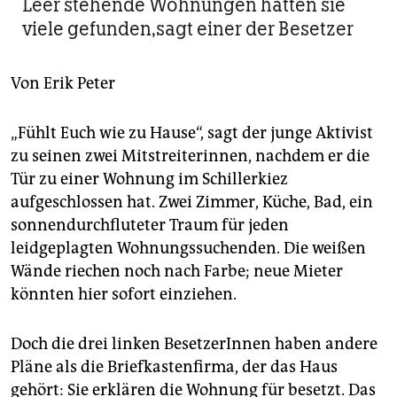
berlin
Leer stehende Wohnungen hätten sie
viele gefunden,sagt einer der Besetzer
nord
wahrheit
Von
Erik Peter
verlag
„Fühlt Euch wie zu Hause“, sagt der junge Aktivist
zu seinen zwei Mitstreiterinnen, nachdem er die
verlag
Tür zu einer Wohnung im Schillerkiez
veranstaltungen
aufgeschlossen hat. Zwei Zimmer, Küche, Bad, ein
sonnendurchfluteter Traum für jeden
shop
leidgeplagten Wohnungssuchenden. Die weißen
fragen & hilfe
Wände riechen noch nach Farbe; neue Mieter
unterstützen
könnten hier sofort einziehen.
abo
Doch die drei linken BesetzerInnen haben andere
genossenschaft
Pläne als die Briefkastenfirma, der das Haus
gehört: Sie erklären die Wohnung für besetzt. Das