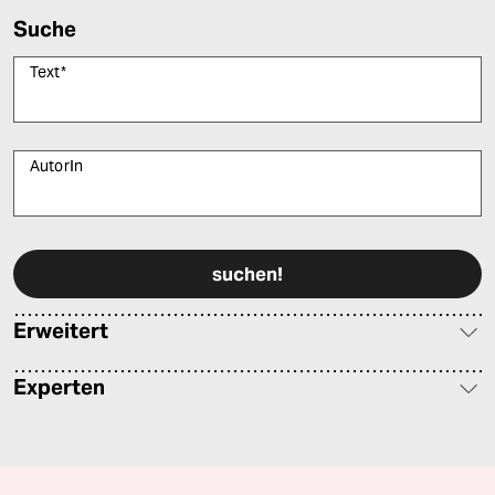
Suche
Text
*
AutorIn
Bitte füllen Sie alle Pflichtfelder (*) aus, um fortfahren zu können.
Erweitert
Experten