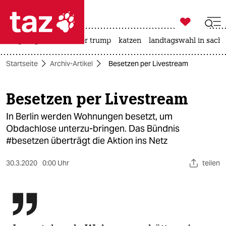

taz zahl ich
bergsteigen
usa unter trump
katzen
landtagswahl in sachs

taz zahl ich
Startseite
Archiv-Artikel
Besetzen per Livestream
taz zahl ich
themen
Besetzen per Livestream
politik
In Berlin werden Wohnungen besetzt, um
Obdachlose unterzu-bringen. Das Bündnis
öko
#besetzen überträgt die Aktion ins Netz
gesellschaft
30.3.2020
0:00 Uhr
teilen
kultur

sport