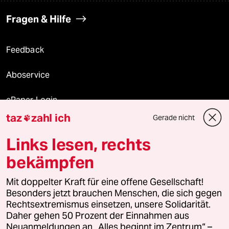
Fragen & Hilfe
Feedback
Aboservice
ePaper Login
taz
zahl ich
Gerade nicht

Downloads für Abonnierende
Links lesen, rechts
bekämpfen
© 2026 taz Verlags und Vertriebs GmbH
Mit doppelter Kraft für eine offene Gesellschaft!
Alle Rechte vorbehalten. Bei rechtlichen Fragen oder für Genehmigungen
wenden Sie sich bitte an
lizenzen@taz.de
Besonders jetzt brauchen Menschen, die sich gegen
Rechtsextremismus einsetzen, unsere Solidarität.
Daher gehen 50 Prozent der Einnahmen aus
Feedback
Redaktionsstatut
Kommune-Richtlinien
KI-
Neuanmeldungen an „Alles beginnt im Zentrum“ –