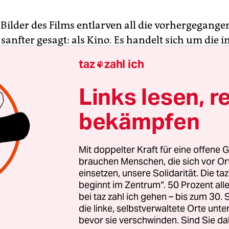
 Bilder des Films entlarven all die vorhergegange
sanfter gesagt: als Kino. Es handelt sich um die 
schen Aufnahmen der realen Personen, deren Le
taz
zahl ich

lmt gesehen hat. Die kanadische Folkartistin Mau
nn Everett sind darauf zu sehen, wie sie in ihre
Links lesen, r
in und aus gehen und schüchtern in die Kamera
bekämpfen
n einem als Kinozuschauer noch die Tränen in d
 das im Film Geschilderte, erfasst man die Kluft,
Mit doppelter Kraft für eine offene G
en beiden „wirklich“ fragilen Alten und den Scha
brauchen Menschen, die sich vor O
einsetzen, unsere Solidarität. Die ta
ins und Ethan Hawke liegt. Es ist keine Sache de
beginnt im Zentrum“. 50 Prozent a
t, das bekommt die Maske schon ganz gut hin, so
bei taz zahl ich gehen – bis zum 30
g.
die linke, selbstverwaltete Orte unte
bevor sie verschwinden. Sind Sie da