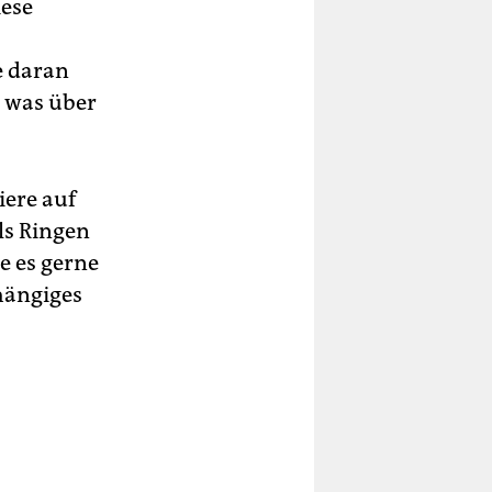
iese
e daran
, was über
iere auf
ls Ringen
e es gerne
hängiges