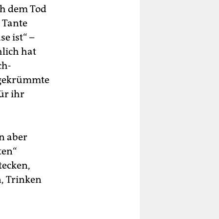
ach dem Tod
 Tante
e ist“ –
hlich hat
ch-
nd gekrümmte
ür ihr
n aber
ten“
tecken,
n, Trinken