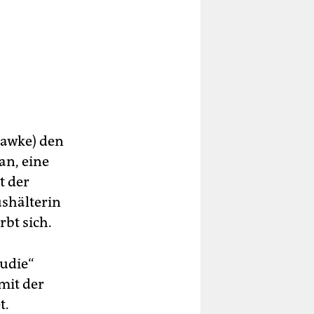
Hawke) den
an, eine
t der
ushälterin
rbt sich.
audie“
mit der
t.