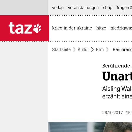
hautnavigation anspringen
hauptinhalt anspringen
footer anspringen
verlag
veranstaltungen
shop
fragen &
krieg in der ukraine
hitze
niedrigwa

taz zahl ich
taz zahl ich
Startseite
Kultur
Film
Berührende
themen
politik
Berührende 
Unart
öko
Aisling Wa
gesellschaft
erzählt ein
kultur
26.10.2017
15:
sport