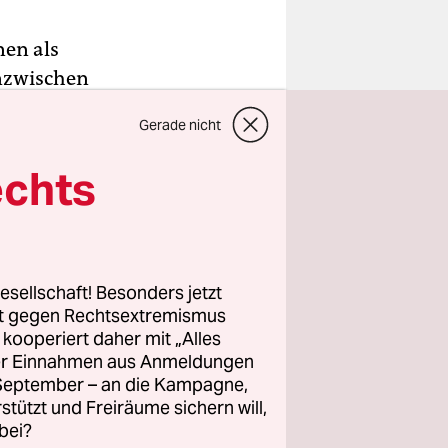
nen als
inzwischen
ben man
Gerade nicht
d Lewis
m winzigen
echts
 lächeln.
en Augen
 die
esellschaft! Besonders jetzt
uspielern
rt gegen Rechtsextremismus
z kooperiert daher mit „Alles
r äußeren
ller Einnahmen aus Anmeldungen
ndern eine
. September – an die Kampagne,
rstützt und Freiräume sichern will,
bei?