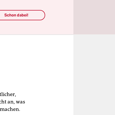
Schon dabei!
licher,
cht an, was
 machen.