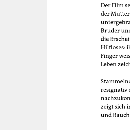
Der Film s
der Mutter
untergebra
Bruder und 
die Ersche
Hilfloses: 
Finger wei
Leben zeic
Stammelnd 
resignativ
nachzukomm
zeigt sich
und Rauche