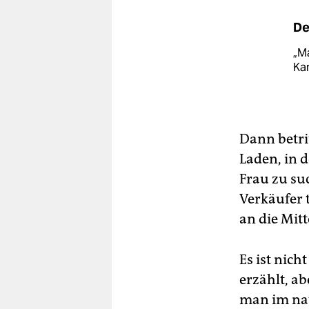
De
„Ma
Ka
Dann betri
Laden, in d
Frau zu suc
Verkäufer 
an die Mitt
Es ist nic
erzählt, ab
man im nat