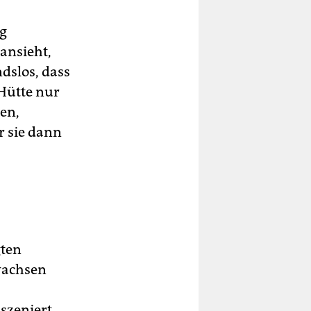
ig
 ansieht,
dslos, dass
 Hütte nur
en,
r sie dann
gten
wachsen
nszeniert