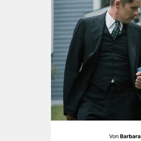
berlin
nord
wahrheit
verlag
verlag
veranstaltungen
shop
fragen & hilfe
unterstützen
abo
genossenschaft
Von
Barbara