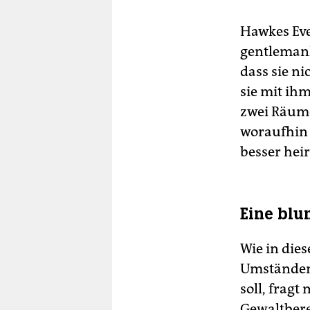
Hawkes Eve
gentlemanli
dass sie n
sie mit ihm
zwei Räume
woraufhin 
besser heir
Eine blu
Wie in die
Umständen 
soll, frag
Gewaltberei