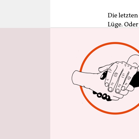
epaper login
Die letzten
Lüge. Oder 
obligatori
eben verfi
und ihr Ma
Häuschen e
Selbst wen
stehen über
zwischen d
Sally Hawk
Ähnlichkei
der Wirkun