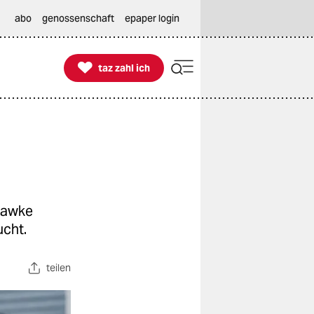
abo
genossenschaft
epaper login

taz zahl ich
taz zahl ich
 Hawke
ucht.
teilen