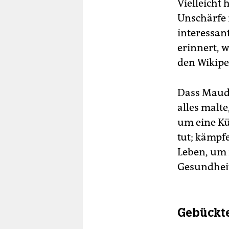
Vielleicht 
Unschärfe 
interessan
erinnert, 
den Wikipe
Dass Maud 
alles malte
um eine Kün
tut; kämpf
Leben, um 
Gesundhei
Gebückt