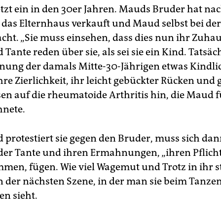
etzt ein in den 30er Jahren. Mauds Bruder hat n
 das Elternhaus verkauft und Maud selbst bei der
cht. „Sie muss einsehen, dass dies nun ihr Zuhaus
Tante reden über sie, als sei sie ein Kind. Tatsäc
inung der damals Mitte-30-Jährigen etwas Kindli
ihre Zierlichkeit, ihr leicht gebückter Rücken u
sen auf die rheumatoide Arthritis hin, die Maud f
hnete.
protestiert sie gegen den Bruder, muss sich dan
 der Tante und ihren Ermahnungen, „ihren Pflich
en, fügen. Wie viel Wagemut und Trotz in ihr s
 in der nächsten Szene, in der man sie beim Tanze
n sieht.