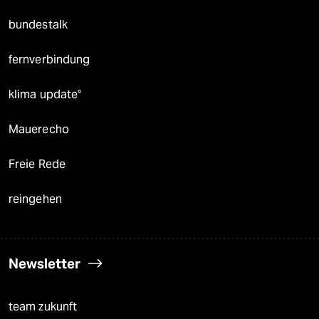
bundestalk
fernverbindung
klima update°
Mauerecho
Freie Rede
reingehen
Newsletter
team zukunft