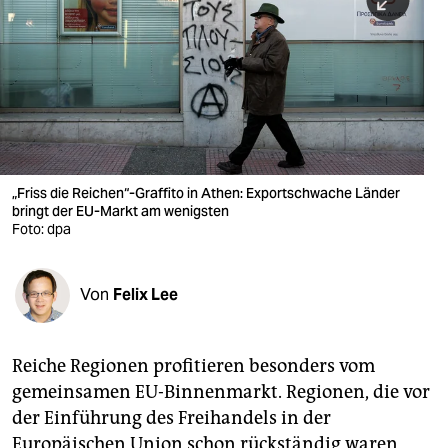
berlin
nord
wahrheit
verlag
verlag
„Friss die Reichen“-Graffito in Athen: Exportschwache Länder
bringt der EU-Markt am wenigsten
veranstaltungen
Foto: dpa
shop
fragen & hilfe
Von
Felix Lee
unterstützen
Reiche Regionen profitieren besonders vom
abo
gemeinsamen EU-Binnenmarkt. Regionen, die vor
genossenschaft
der Einführung des Freihandels in der
Europäischen Union schon rückständig waren,