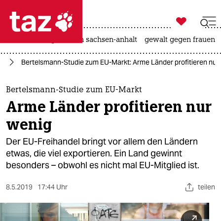

taz zahl ich
hitze
landtagswahl in sachsen-anhalt
gewalt gegen frauen

taz zahl ich
ie
Bertelsmann-Studie zum EU-Markt: Arme Länder profitieren nur
taz zahl ich
themen
Bertelsmann-Studie zum EU-Markt
Arme Länder profitieren nur
politik
wenig
öko
Der EU-Freihandel bringt vor allem den Ländern
etwas, die viel exportieren. Ein Land gewinnt
gesellschaft
besonders – obwohl es nicht mal EU-Mitglied ist.
kultur
8.5.2019
17:44 Uhr
teilen
sport