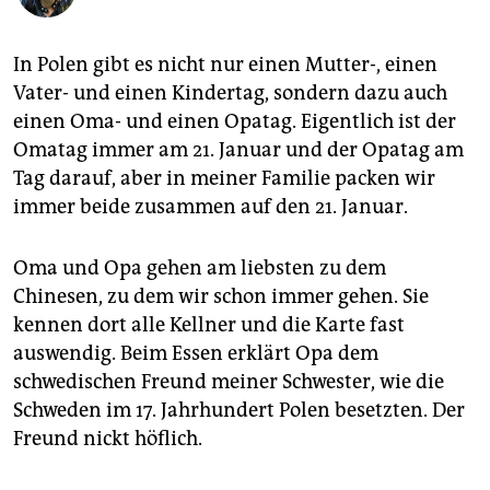
berlin
nord
In Polen gibt es nicht nur einen Mutter-, einen
Vater- und einen Kindertag, sondern dazu auch
wahrheit
einen Oma- und einen Opatag. Eigentlich ist der
verlag
Omatag immer am 21. Januar und der Opatag am
Tag darauf, aber in meiner Familie packen wir
verlag
immer beide zusammen auf den 21. Januar.
veranstaltungen
Oma und Opa gehen am liebsten zu dem
shop
Chinesen, zu dem wir schon immer gehen. Sie
fragen & hilfe
kennen dort alle Kellner und die Karte fast
auswendig. Beim Essen erklärt Opa dem
unterstützen
schwedischen Freund meiner Schwester, wie die
abo
Schweden im 17. Jahrhundert Polen besetzten. Der
Freund nickt höflich.
genossenschaft