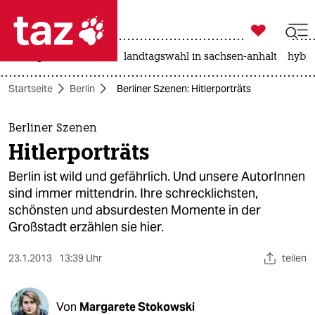

taz zahl ich
niedrigwasser
rente
landtagswahl in sachsen-anhalt
hybri

taz zahl ich
Startseite
Berlin
Berliner Szenen: Hitlerporträts
taz zahl ich
themen
Berliner Szenen
Hitlerporträts
politik
Berlin ist wild und gefährlich. Und unsere AutorInnen
öko
sind immer mittendrin. Ihre schrecklichsten,
schönsten und absurdesten Momente in der
gesellschaft
Großstadt erzählen sie hier.
kultur
23.1.2013
13:39 Uhr
teilen
sport
Von
Margarete Stokowski