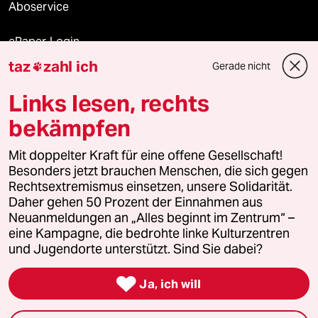
Aboservice
ePaper Login
taz
zahl ich
Gerade nicht

Downloads für Abonnierende
Links lesen, rechts
bekämpfen
© 2026 taz Verlags und Vertriebs GmbH
Mit doppelter Kraft für eine offene Gesellschaft!
Alle Rechte vorbehalten. Bei rechtlichen Fragen oder für Genehmigungen
wenden Sie sich bitte an
lizenzen@taz.de
Besonders jetzt brauchen Menschen, die sich gegen
Rechtsextremismus einsetzen, unsere Solidarität.
Daher gehen 50 Prozent der Einnahmen aus
Feedback
Redaktionsstatut
Kommune-Richtlinien
KI-
Neuanmeldungen an „Alles beginnt im Zentrum“ –
eine Kampagne, die bedrohte linke Kulturzentren
Leitlinie
Informant
Datenschutz
Impressum
AGB
und Jugendorte unterstützt. Sind Sie dabei?
Seitenwende
Einwilligungen widerrufen (Ads)

Ja, ich will