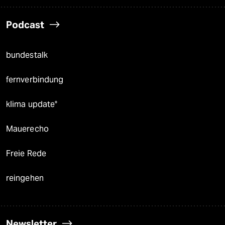
Podcast
bundestalk
fernverbindung
klima update°
Mauerecho
Freie Rede
reingehen
Newsletter