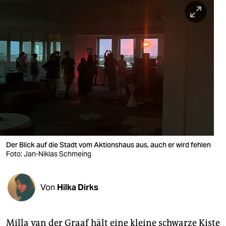
berlin
nord
wahrheit
verlag
verlag
veranstaltungen
shop
Der Blick auf die Stadt vom Aktionshaus aus, auch er wird fehlen
fragen & hilfe
Foto: Jan-Niklas Schmeing
unterstützen
Von
Hilka Dirks
abo
genossenschaft
Milla van der Graaf hält eine kleine schwarze Kiste