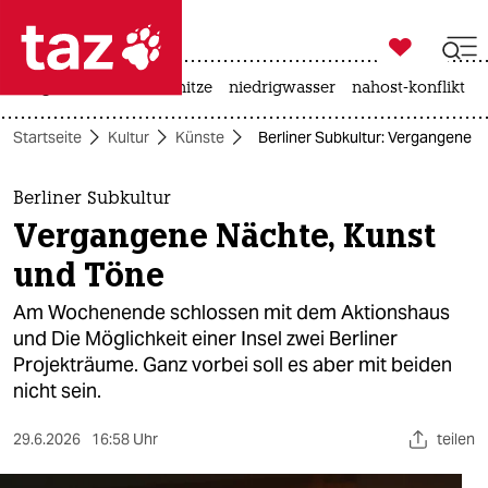

taz zahl ich
krieg in der ukraine
hitze
niedrigwasser
nahost-konflikt

taz zahl ich
Startseite
Kultur
Künste
Berliner Subkultur: Vergangene 
taz zahl ich
themen
Berliner Subkultur
Vergangene Nächte, Kunst
politik
und Töne
öko
Am Wochenende schlossen mit dem Aktionshaus
und Die Möglichkeit einer Insel zwei Berliner
gesellschaft
Projekträume. Ganz vorbei soll es aber mit beiden
nicht sein.
kultur
sport
29.6.2026
16:58 Uhr
teilen