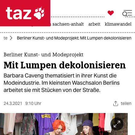

taz zahl ich
hitze
landtagswahl in sachsen-anhalt
arbeit
klimawandel

taz zahl ich
nste
Berliner Kunst- und Modeprojekt: Mit Lumpen dekolonisieren
taz zahl ich
themen
Berliner Kunst- und Modeprojekt
Mit Lumpen dekolonisieren
politik
Barbara Caveng thematisiert in ihrer Kunst die
öko
Modeindustrie. Im kleinsten Waschsalon Berlins
arbeitet sie mit Stücken von der Straße.
gesellschaft
24.3.2021
9:10 Uhr
teilen
kultur
sport