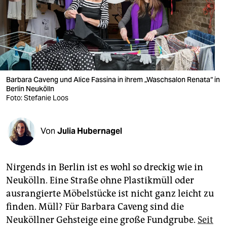
berlin
nord
wahrheit
verlag
Barbara Caveng und Alice Fassina in ihrem „Waschsalon Renata“ in
Berlin Neukölln
verlag
Foto: Stefanie Loos
veranstaltungen
shop
Von
Julia Hubernagel
fragen & hilfe
Nirgends in Berlin ist es wohl so dreckig wie in
unterstützen
Neukölln. Eine Straße ohne Plastikmüll oder
abo
ausrangierte Möbelstücke ist nicht ganz leicht zu
finden. Müll? Für Barbara Caveng sind die
genossenschaft
Neuköllner Gehsteige eine große Fundgrube.
Seit