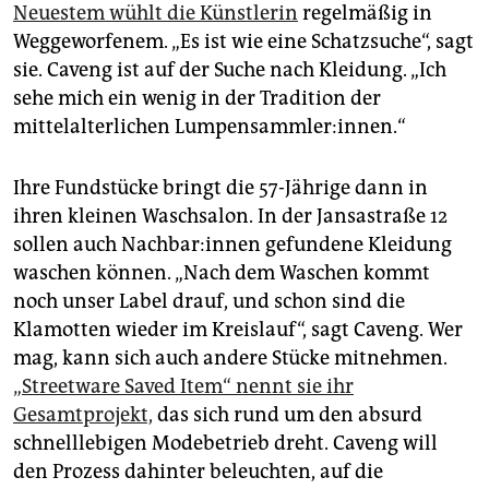
epaper login
Neuestem wühlt die Künstlerin
regelmäßig in
Weggeworfenem. „Es ist wie eine Schatzsuche“, sagt
sie. Caveng ist auf der Suche nach Kleidung. „Ich
sehe mich ein wenig in der Tradition der
mittelalterlichen Lumpensammler:innen.“
Ihre Fundstücke bringt die 57-Jährige dann in
ihren kleinen Waschsalon. In der Jansastraße 12
sollen auch Nach­ba­r:in­nen gefundene Kleidung
waschen können. „Nach dem Waschen kommt
noch unser Label drauf, und schon sind die
Klamotten wieder im Kreislauf“, sagt Caveng. Wer
mag, kann sich auch andere Stücke mitnehmen.
„Streetware Saved Item“ nennt sie ihr
Gesamtprojekt,
das sich rund um den absurd
schnelllebigen Modebetrieb dreht. Caveng will
den Prozess dahinter beleuchten, auf die