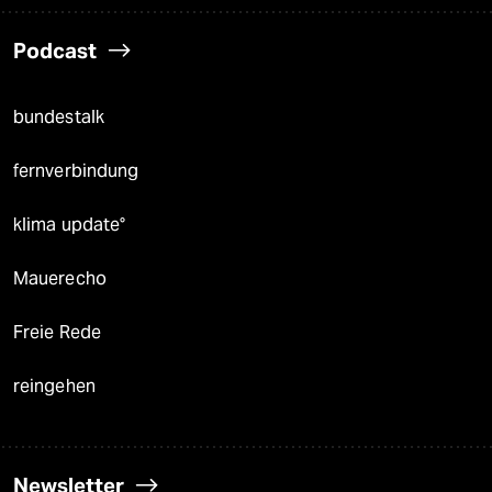
Podcast
bundestalk
fernverbindung
klima update°
Mauerecho
Freie Rede
reingehen
Newsletter