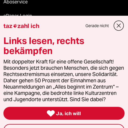
Aboservice
ePaper Login
taz
zahl ich
Gerade nicht

Downloads für Abonnierende
Links lesen, rechts
bekämpfen
© 2026 taz Verlags und Vertriebs GmbH
Mit doppelter Kraft für eine offene Gesellschaft!
Alle Rechte vorbehalten. Bei rechtlichen Fragen oder für Genehmigungen
wenden Sie sich bitte an
lizenzen@taz.de
Besonders jetzt brauchen Menschen, die sich gegen
Rechtsextremismus einsetzen, unsere Solidarität.
Daher gehen 50 Prozent der Einnahmen aus
Feedback
Redaktionsstatut
Kommune-Richtlinien
KI-
Neuanmeldungen an „Alles beginnt im Zentrum“ –
eine Kampagne, die bedrohte linke Kulturzentren
Leitlinie
Informant
Datenschutz
Impressum
AGB
und Jugendorte unterstützt. Sind Sie dabei?
Seitenwende
Einwilligungen widerrufen (Ads)

Ja, ich will