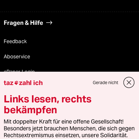
Fragen & Hilfe
Feedback
Aboservice
ePaper Login
taz
zahl ich
Gerade nicht

Downloads für Abonnierende
Links lesen, rechts
bekämpfen
© 2026 taz Verlags und Vertriebs GmbH
Mit doppelter Kraft für eine offene Gesellschaft!
Alle Rechte vorbehalten. Bei rechtlichen Fragen oder für Genehmigungen
wenden Sie sich bitte an
lizenzen@taz.de
Besonders jetzt brauchen Menschen, die sich gegen
Rechtsextremismus einsetzen, unsere Solidarität.