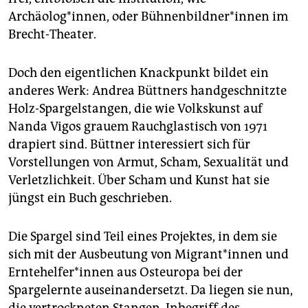
Archäolog*innen, oder Büh­nen­bild­ne­r*in­nen im
Brecht-Theater.
Doch den eigentlichen Knackpunkt bildet ein
anderes Werk: Andrea Büttners handgeschnitzte
Holz-Spargelstangen, die wie Volkskunst auf
Nanda Vigos grauem Rauchglastisch von 1971
drapiert sind. Büttner interessiert sich für
Vorstellungen von Armut, Scham, Sexualität und
Verletzlichkeit. Über Scham und Kunst hat sie
jüngst ein Buch geschrieben.
Die Spargel sind Teil eines Projektes, in dem sie
sich mit der Ausbeutung von Mi­gran­t*in­nen und
Ern­te­hel­fe­r*in­nen aus Osteuropa bei der
Spargelernte auseinandersetzt. Da liegen sie nun,
die vertrockneten Stangen, Inbegriff des