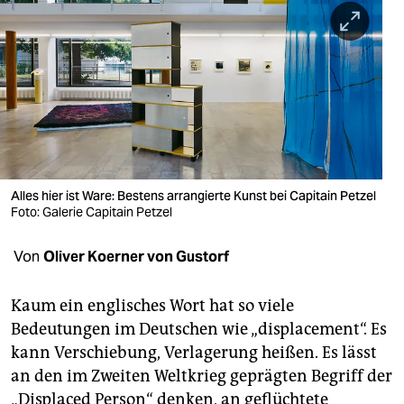
berlin
nord
wahrheit
verlag
verlag
veranstaltungen
Alles hier ist Ware: Bestens arrangierte Kunst bei Capitain Petzel
Foto: Galerie Capitain Petzel
shop
Von
Oliver Koerner von Gustorf
fragen & hilfe
unterstützen
Kaum ein englisches Wort hat so viele
Bedeutungen im Deutschen wie „displacement“. Es
abo
kann Verschiebung, Verlagerung heißen. Es lässt
genossenschaft
an den im Zweiten Weltkrieg geprägten Begriff der
„Displaced Person“ denken, an geflüchtete