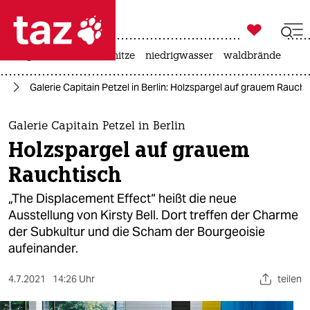

taz zahl ich
krieg in der ukraine
hitze
niedrigwasser
waldbrände

taz zahl ich
te
Galerie Capitain Petzel in Berlin: Holzspargel auf grauem Raucht
taz zahl ich
themen
Galerie Capitain Petzel in Berlin
Holzspargel auf grauem
politik
Rauchtisch
öko
„The Displacement Effect“ heißt die neue
Ausstellung von Kirsty Bell. Dort treffen der Charme
gesellschaft
der Subkultur und die Scham der Bourgeoisie
aufeinander.
kultur
sport
4.7.2021
14:26 Uhr
teilen