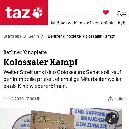

taz zahl ich
niedrigwasser
rente
landtagswahl in sachsen-anhalt
hybri

taz zahl ich
Startseite
Berlin
Berliner Kinopleite: Kolossaler Kampf
taz zahl ich
themen
Berliner Kinopleite
Kolossaler Kampf
politik
Weiter Streit ums Kino Colosseum: Senat soll Kauf
öko
der Immobilie prüfen, ehemalige Mitarbeiter wollen
es als Kino wiedereröffnen.
gesellschaft
11.12.2020
7:00 Uhr
teilen
kultur
sport