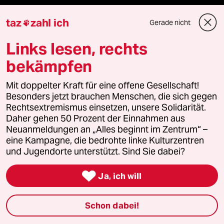
Niedrigwasser
taz
zahl ich
Gerade nicht

Rente
Links lesen, rechts
Landtagswahl in Sachsen-Anhalt
bekämpfen
Hybrider Krieg
Mit doppelter Kraft für eine offene Gesellschaft!
Besonders jetzt brauchen Menschen, die sich gegen
Rechtsextremismus einsetzen, unsere Solidarität.
Jemen
Daher gehen 50 Prozent der Einnahmen aus
Neuanmeldungen an „Alles beginnt im Zentrum“ –
Ceuta
eine Kampagne, die bedrohte linke Kulturzentren
und Jugendorte unterstützt. Sind Sie dabei?
Hitze

Ja, ich will
Verlag
Schon dabei!