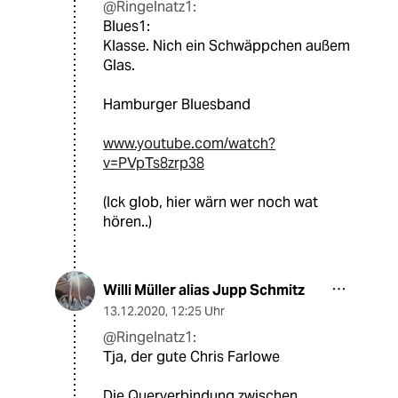
@Ringelnatz1:
Blues1:
Klasse. Nich ein Schwäppchen außem
Glas.
Hamburger Bluesband
www.youtube.com/watch?
v=PVpTs8zrp38
(Ick glob, hier wärn wer noch wat
hören..)
Willi Müller alias Jupp Schmitz
13.12.2020
,
12:25 Uhr
@Ringelnatz1:
Tja, der gute Chris Farlowe
Die Querverbindung zwischen