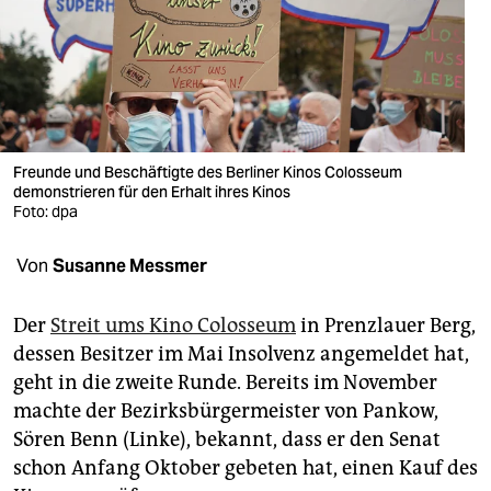
berlin
nord
wahrheit
verlag
Freunde und Beschäftigte des Berliner Kinos Colosseum
verlag
demonstrieren für den Erhalt ihres Kinos
Foto: dpa
veranstaltungen
Von
Susanne Messmer
shop
fragen & hilfe
Der
Streit ums Kino Colosseum
in Prenzlauer Berg,
dessen Besitzer im Mai Insolvenz angemeldet hat,
unterstützen
geht in die zweite Runde. Bereits im November
abo
machte der Bezirksbürgermeister von Pankow,
Sören Benn (Linke), bekannt, dass er den Senat
genossenschaft
schon Anfang Oktober gebeten hat, einen Kauf des