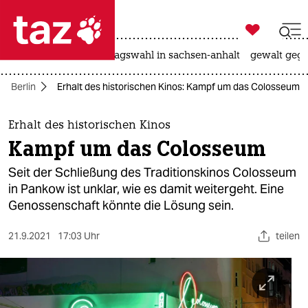

taz zahl ich
nahost-konflikt
landtagswahl in sachsen-anhalt
gewalt gege

taz zahl ich
Berlin
Erhalt des historischen Kinos: Kampf um das Colosseum
taz zahl ich
themen
Erhalt des historischen Kinos
Kampf um das Colosseum
politik
Seit der Schließung des Traditionskinos Colosseum
öko
in Pankow ist unklar, wie es damit weitergeht. Eine
Genossenschaft könnte die Lösung sein.
gesellschaft
21.9.2021
17:03 Uhr
teilen
kultur
sport