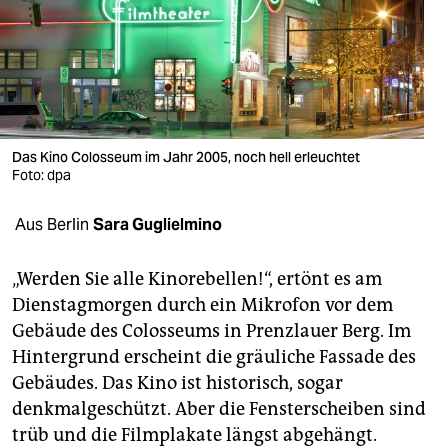
berlin
nord
wahrheit
verlag
Das Kino Colosseum im Jahr 2005, noch hell erleuchtet
verlag
Foto: dpa
veranstaltungen
Aus Berlin
Sara Guglielmino
shop
„Werden Sie alle Kinorebellen!“, ertönt es am
fragen & hilfe
Dienstagmorgen durch ein Mikrofon vor dem
Gebäude des Colosseums in Prenzlauer Berg. Im
unterstützen
Hintergrund erscheint die gräuliche Fassade des
abo
Gebäudes. Das Kino ist historisch, sogar
denkmalgeschützt. Aber die Fensterscheiben sind
genossenschaft
trüb und die Filmplakate längst abgehängt.