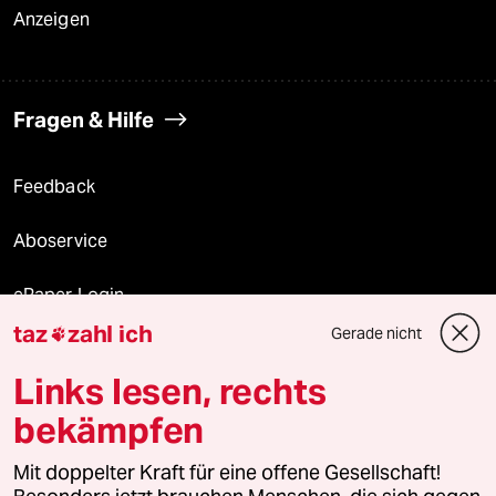
Anzeigen
Fragen & Hilfe
Feedback
Aboservice
ePaper Login
taz
zahl ich
Gerade nicht

Downloads für Abonnierende
Links lesen, rechts
bekämpfen
© 2026 taz Verlags und Vertriebs GmbH
Mit doppelter Kraft für eine offene Gesellschaft!
Alle Rechte vorbehalten. Bei rechtlichen Fragen oder für Genehmigungen
wenden Sie sich bitte an
lizenzen@taz.de