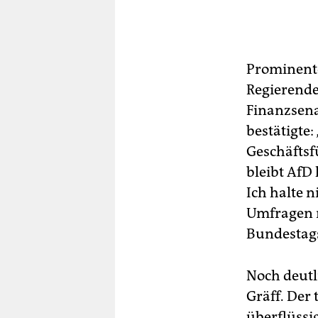
Prominente
Regierende
Finanzsena
bestätigte
Geschäftsf
bleibt AfD
Ich halte n
Umfragen n
Bundestags
Noch deutl
Gräff. Der 
überflüssi