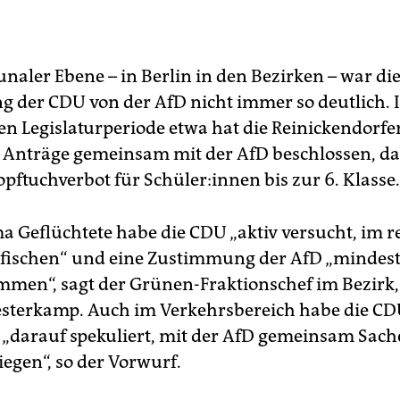
aler Ebene – in Berlin in den Bezirken – war di
 der CDU von der AfD nicht immer so deutlich. I
n Legislaturperiode etwa hat die Reinickendorf
 Anträge gemeinsam mit der AfD beschlossen, d
pftuchverbot für Schü­le­r:in­nen bis zur 6. Klasse.
 Geflüchtete habe die CDU „aktiv versucht, im r
 fischen“ und eine Zustimmung der AfD „mindest
men“, sagt der Grünen-Fraktionschef im Bezirk,
sterkamp. Auch im Verkehrsbereich habe die C
 „darauf spekuliert, mit der AfD gemeinsam Sac
egen“, so der Vorwurf.