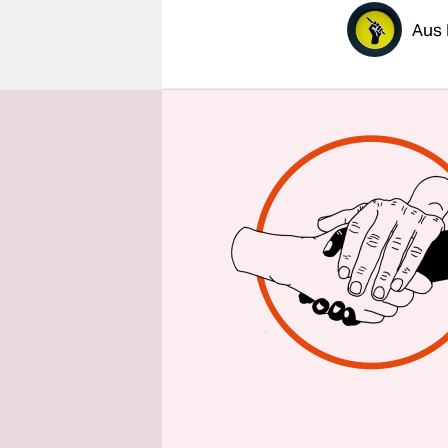
epaper login
Aus 
Sie ist sch
(CDU) nur 
Berlin gew
April nach
nur eine M
Fraktionsm
zurückgewi
von „Demok
Auch nach
ZDF-Somme
der AfD au