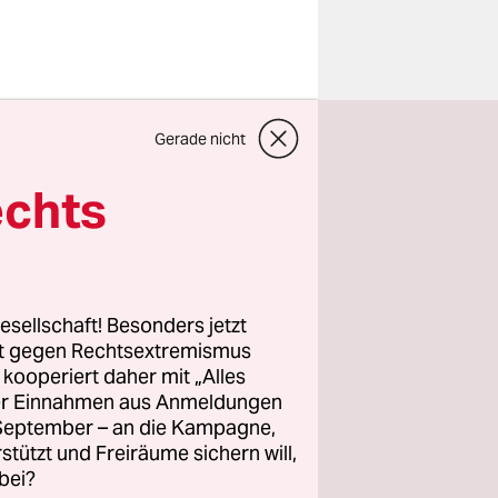
 Wegner
Gerade nicht
ister von
rtei Ende
echts
, dass er
r hatte das
 er sprach
esellschaft! Besonders jetzt
rt gegen Rechtsextremismus
z kooperiert daher mit „Alles
ller Einnahmen aus Anmeldungen
rz
, der im
. September – an die Kampagne,
er CDU mit
rstützt und Freiräume sichern will,
bei?
sich