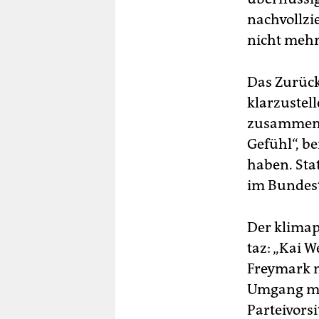
nachvollzi
nicht mehr
Das Zurück
klarzustell
zusammenzu
Gefühl“, b
haben. Sta
im Bundest
Der klimap
taz: „Kai 
Freymark m
Umgang mit
Parteivorsi