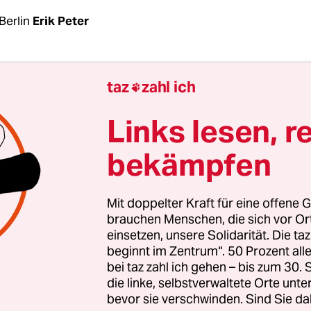
Berlin
Erik Peter
on fast in Vergessenheit geraten, die Frage, ob
Kai
taz
zahl ich

mit Stimmen der AfD zum Regierenden Bürgerme
ählt wurde
. Zumindest hatte die Rechtsaußen-Pa
Links lesen, r
 der Wahl Wegners im dritten Wahlgang behauptet
bekämpfen
ehrheit erlangen konnte, weil neun ihrer
itglieder ihm die Stimme gegeben hätten. Wegne
esen und der AfD vorgeworfen, zu „chaotiseren“;
Mit doppelter Kraft für eine offene G
ratiefeinden“.
brauchen Menschen, die sich vor O
einsetzen, unsere Solidarität. Die ta
beginnt im Zentrum“. 50 Prozent a
 der
Aussage des Parteivorsitzenden Friedrich Me
bei taz zahl ich gehen – bis zum 30
rinterview am Sonntag eine Zusammenarbeit d
die linke, selbstverwaltete Orte unte
bevor sie verschwinden. Sind Sie da
f kommunaler Ebene nicht ausschloss, bemühte 