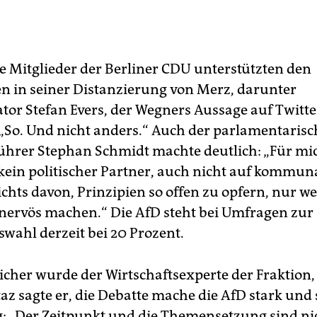
 Mitglieder der Berliner CDU unterstützten den
n in seiner Distanzierung von Merz, darunter
tor Stefan Evers, der Wegners Aussage auf Twitte
: „So. Und nicht anders.“ Auch der parlamentarisc
ührer Stephan Schmidt machte deutlich: „Für mic
 kein politischer Partner, auch nicht auf kommun
ichts davon, Prinzipien so offen zu opfern, nur we
ervös machen.“ Die AfD steht bei Umfragen zur
wahl derzeit bei 20 Prozent.
icher wurde der Wirtschaftsexperte der Fraktion,
taz sagte er, die Debatte mache die AfD stark und 
g: „Der Zeitpunkt und die Themensetzung sind ni