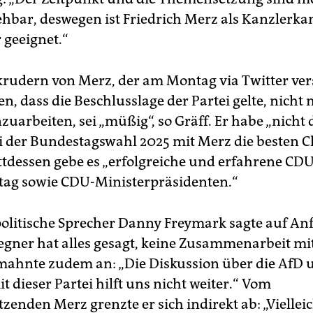
ehbar, deswegen ist Friedrich Merz als Kanzlerka
 geeignet.“
rudern von Merz, der am Montag via Twitter ve
en, dass die Beschlusslage der Partei gelte, nicht 
arbeiten, sei „müßig“, so Gräff. Er habe „nicht 
ei der Bundestagswahl 2025 mit Merz die besten 
ttdessen gebe es „erfolgreiche und erfahrene CDU
ag sowie CDU-Ministerpräsidenten.“
olitische Sprecher Danny Freymark sagte auf Anf
Wegner hat alles gesagt, keine Zusammenarbeit mit
ahnte zudem an: „Die Diskussion über die AfD 
 dieser Partei hilft uns nicht weiter.“ Vom
tzenden Merz grenzte er sich indirekt ab: „Vielle