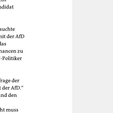
ndidat
rsuchte
mit der AfD
das
Chancen zu
-Politiker
rage der
 der AfD.“
und den
icht muss