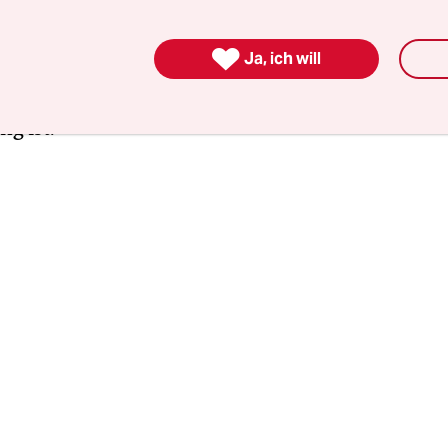
fort unmissverständliche Worte zu finden. Auf Tw
: „Die AfD kennt nur Dagegen und Spaltung. Wo sol

Ja, ich will
beit geben? Die CDU kann, will und wird nicht 
ammenarbeiten, deren Geschäftsmodell Hass, Sp
g ist.“