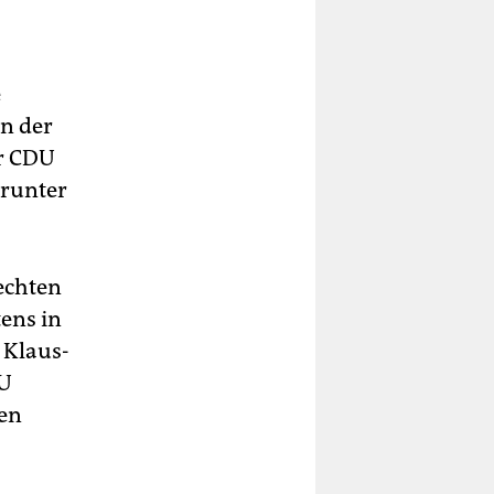
e
n der
er CDU
arunter
echten
ens in
 Klaus-
DU
hen