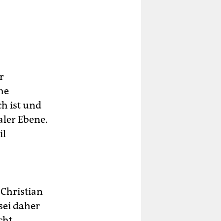
r
he
h ist und
aler Ebene.
il
 Christian
sei daher
cht