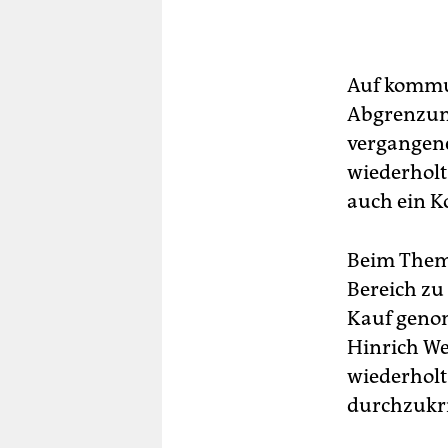
Auf kommun
Abgrenzung
vergangene
wiederholt
auch ein Ko
Beim Thema
Bereich zu
Kauf genom
Hinrich We
wiederholt
durchzukri