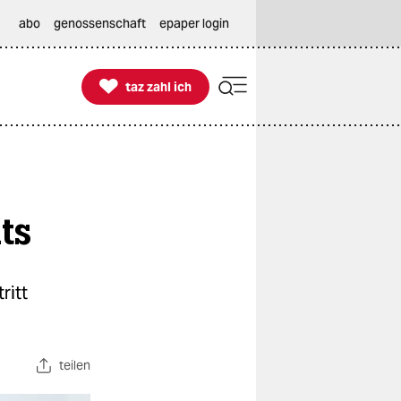
abo
genossenschaft
epaper login

taz zahl ich
taz zahl ich
ts
ritt
teilen