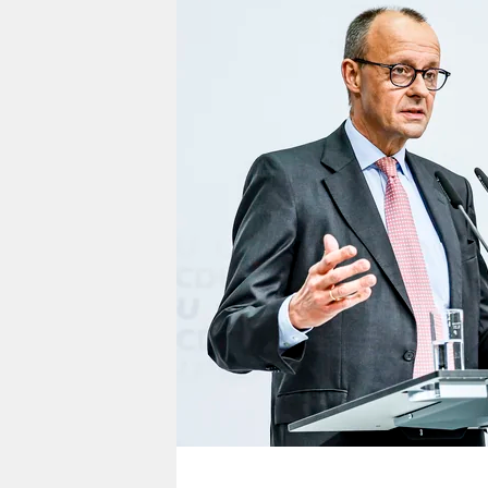
berlin
nord
wahrheit
verlag
verlag
veranstaltungen
shop
fragen & hilfe
unterstützen
abo
genossenschaft