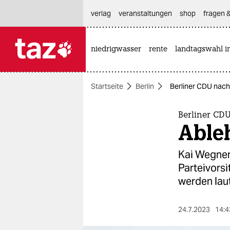
hautnavigation anspringen
hauptinhalt anspringen
footer anspringen
verlag
veranstaltungen
shop
fragen &
niedrigwasser
rente
landtagswahl i

taz zahl ich
taz zahl ich
Startseite
Berlin
Berliner CDU nach
themen
politik
Berliner CD
Ableh
öko
Kai Wegner
gesellschaft
Parteivors
werden laut
kultur
sport
24.7.2023
14:4