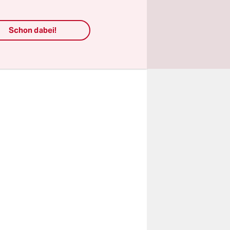
itter
l es da
Schon dabei!
mit einer
altung und