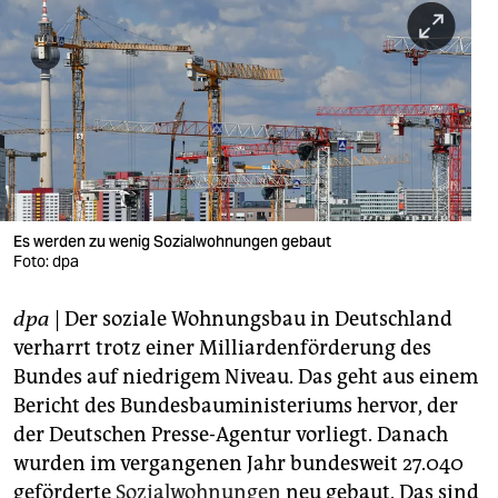
berlin
nord
wahrheit
verlag
verlag
veranstaltungen
Es werden zu wenig Sozialwohnungen gebaut
Foto: dpa
shop
dpa
| Der soziale Wohnungsbau in Deutschland
fragen & hilfe
verharrt trotz einer Milliardenförderung des
unterstützen
Bundes auf niedrigem Niveau. Das geht aus einem
Bericht des Bundesbauministeriums hervor, der
abo
der Deutschen Presse-Agentur vorliegt. Danach
genossenschaft
wurden im vergangenen Jahr bundesweit 27.040
geförderte
Sozialwohnungen
neu gebaut. Das sind