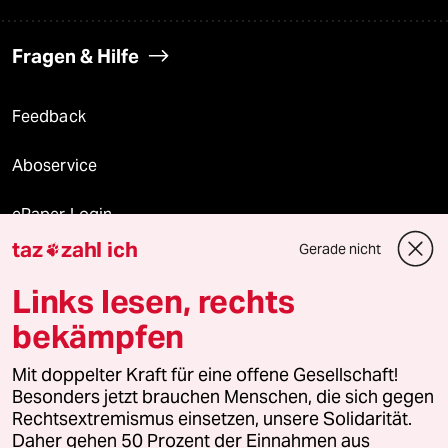
Fragen & Hilfe
Feedback
Aboservice
ePaper Login
taz
zahl ich
Gerade nicht

Downloads für Abonnierende
Links lesen, rechts
bekämpfen
© 2026 taz Verlags und Vertriebs GmbH
Mit doppelter Kraft für eine offene Gesellschaft!
Alle Rechte vorbehalten. Bei rechtlichen Fragen oder für Genehmigungen
wenden Sie sich bitte an
lizenzen@taz.de
Besonders jetzt brauchen Menschen, die sich gegen
Rechtsextremismus einsetzen, unsere Solidarität.
Daher gehen 50 Prozent der Einnahmen aus