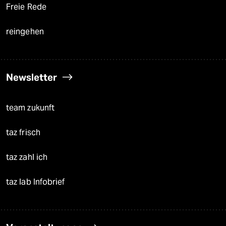
Freie Rede
reingehen
Newsletter
team zukunft
taz frisch
taz zahl ich
taz lab Infobrief