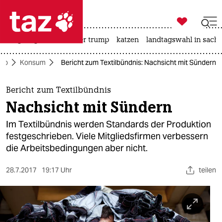

taz zahl ich
bergsteigen
usa unter trump
katzen
landtagswahl in sachs

taz zahl ich
ko
Konsum
Bericht zum Textilbündnis: Nachsicht mit Sündern
taz zahl ich
themen
Bericht zum Textilbündnis
Nachsicht mit Sündern
politik
Im Textilbündnis werden Standards der Produktion
öko
festgeschrieben. Viele Mitgliedsfirmen verbessern
die Arbeitsbedingungen aber nicht.
gesellschaft
28.7.2017
19:17 Uhr
teilen
kultur
sport