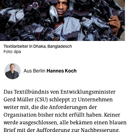
berlin
nord
wahrheit
verlag
Textilarbeiter in Dhaka, Bangladesch
Foto: dpa
verlag
veranstaltungen
Aus Berlin
Hannes Koch
shop
fragen & hilfe
Das Textilbündnis von Entwicklungsminister
unterstützen
Gerd Müller (CSU) schleppt 27 Unternehmen
weiter mit, die die Anforderungen der
abo
Organisation bisher nicht erfüllt haben. Keiner
genossenschaft
werde ausgeschlossen, alle bekämen einen blauen
Brief mit der Aufforderung zur Nachbesserung,