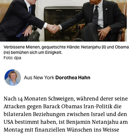
berlin
nord
wahrheit
verlag
Verbissene Mienen, gequetschte Hände: Netanjahu (li) und Obama
verlag
(re) bemühen sich um Einigkeit.
Foto: dpa
veranstaltungen
shop
Aus New York
Dorothea Hahn
fragen & hilfe
Nach 14 Monaten Schweigen, während derer seine
unterstützen
Attacken gegen Barack Obamas Iran-Politik die
abo
bilateralen Beziehungen zwischen Israel und den
USA bestimmt haben, ist Benjamin Netanjahu am
genossenschaft
Montag mit finanziellen Wünschen ins Weisse