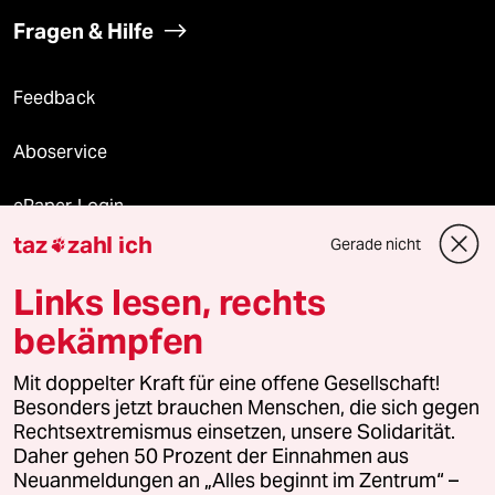
Fragen & Hilfe
Feedback
Aboservice
ePaper Login
taz
zahl ich
Gerade nicht

Downloads für Abonnierende
Links lesen, rechts
bekämpfen
© 2026 taz Verlags und Vertriebs GmbH
Mit doppelter Kraft für eine offene Gesellschaft!
Alle Rechte vorbehalten. Bei rechtlichen Fragen oder für Genehmigungen
wenden Sie sich bitte an
lizenzen@taz.de
Besonders jetzt brauchen Menschen, die sich gegen
Rechtsextremismus einsetzen, unsere Solidarität.
Daher gehen 50 Prozent der Einnahmen aus
Feedback
Redaktionsstatut
Kommune-Richtlinien
KI-
Neuanmeldungen an „Alles beginnt im Zentrum“ –