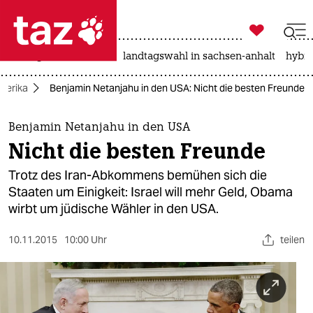

taz zahl ich
niedrigwasser
rente
landtagswahl in sachsen-anhalt
hybri

taz zahl ich
merika
Benjamin Netanjahu in den USA: Nicht die besten Freunde
taz zahl ich
themen
Benjamin Netanjahu in den USA
Nicht die besten Freunde
politik
Trotz des Iran-Abkommens bemühen sich die
öko
Staaten um Einigkeit: Israel will mehr Geld, Obama
wirbt um jüdische Wähler in den USA.
gesellschaft
10.11.2015
10:00 Uhr
teilen
kultur
sport