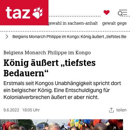

taz zahl ich
hitze
surfen
landtagswahl in sachsen-anhalt
gewalt gegen

taz zahl ich
go
Belgiens Monarch Philippe im Kongo: König äußert „tiefstes Bed
taz zahl ich
themen
Belgiens Monarch Philippe im Kongo
König äußert „tiefstes
politik
Bedauern“
öko
Erstmals seit Kongos Unabhängigkeit spricht dort
ein belgischer König. Eine Entschuldigung für
gesellschaft
Kolonialverbrechen äußert er aber nicht.
kultur
9.6.2022
18:05 Uhr
teilen
sport