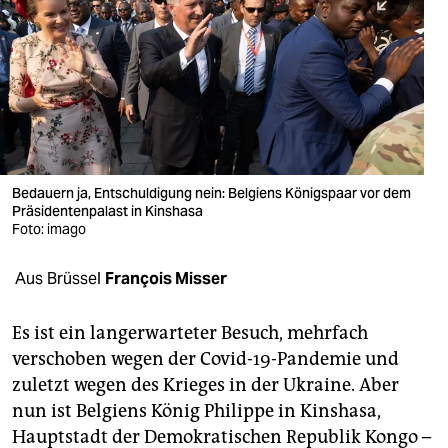
berlin
nord
wahrheit
verlag
verlag
Bedauern ja, Entschuldigung nein: Belgiens Königspaar vor dem
Präsidentenpalast in Kinshasa
veranstaltungen
Foto: imago
shop
Aus Brüssel
François Misser
fragen & hilfe
unterstützen
Es ist ein langerwarteter Besuch, mehrfach
verschoben wegen der Covid-19-Pandemie und
abo
zuletzt wegen des Krieges in der Ukraine. Aber
nun ist Belgiens König Philippe in Kinshasa,
genossenschaft
Hauptstadt der Demokratischen Republik Kongo –