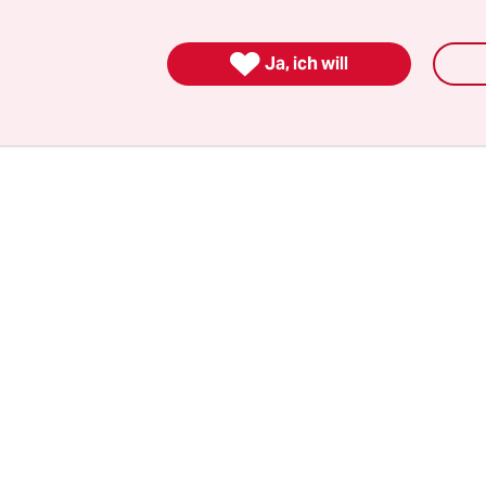
iegen, obwohl die Weltwirtschaft um 3 Prozent wu
kopplung von Klima­belastung und Wirtschaftsw

Ja, ich will
e Hoffnungen, um gleichzeitig das Klima zu schü
 zu bekämpfen.