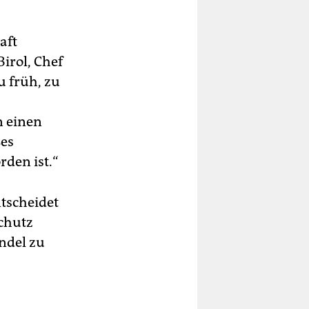
aft
Birol, Chef
u früh, zu
 einen
ßes
rden ist.“
tscheidet
chutz
ndel zu