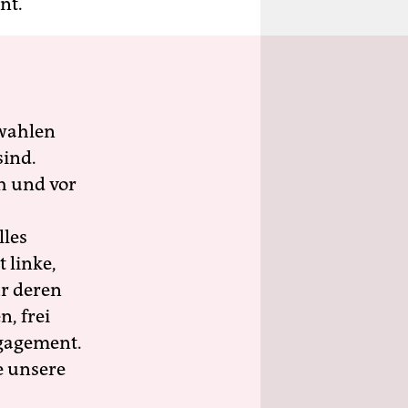
nt.
wahlen
sind.
h und vor
lles
 linke,
ür deren
n, frei
ngagement.
e unsere