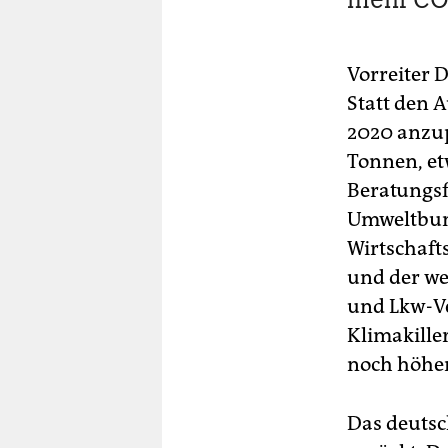
Vorreiter 
Statt den 
2020 anzup
Tonnen, etw
Beratungsf
Umweltbund
Wirtschaft
und der we
und Lkw-Ve
Klimakille
noch höher
Das deutsc