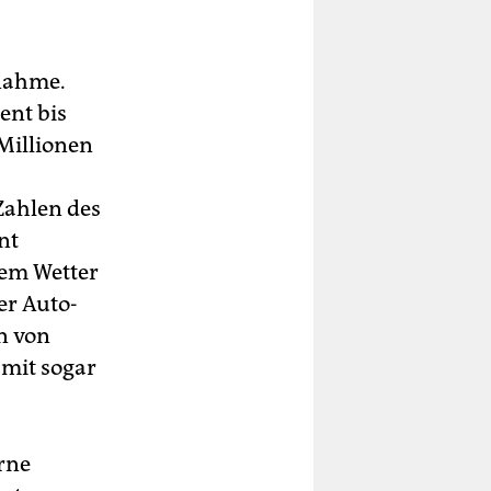
snahme.
ent bis
Millionen
Zahlen des
nt
tem Wetter
er Auto-
n von
amit sogar
erne