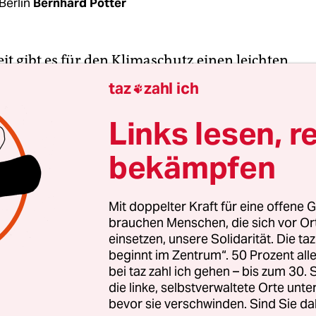
Berlin
Bernhard Pötter
it gibt es für den Klimaschutz einen leichten
chimmer – und gerade jetzt schwächelt der Vorr
taz
zahl ich

d. Während die globalen CO
-Emissionen aus de
2
Links lesen, r
schaft 2016 zum dritten Mal in Folge stabil gebli
sstoß des Klimagases in Deutschland wieder gesti
bekämpfen
ten der Internationalen Energieagentur IEA
und 
desamts.
Mit doppelter Kraft für eine offene G
brauchen Menschen, die sich vor O
t sich die Klimabelastung aus der Verbrennung
einsetzen, unsere Solidarität. Die ta
im letzten Jahr auf hohem Niveau stabilisiert: 32,
beginnt im Zentrum“. 50 Prozent a
n Tonnen CO
bliesen die Kraftwerke und Raffineri
bei taz zahl ich gehen – bis zum 30
2
die linke, selbstverwaltete Orte unte
 in die Luft. Nach 2014 und 2015 ist der CO
-Auss
2
bevor sie verschwinden. Sind Sie da