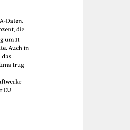
EA-Daten.
zent, die
ng um 11
te. Auch in
 das
lima trug
aftwerke
er EU