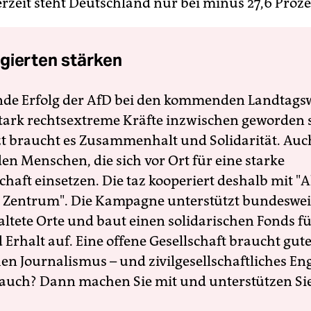
erzeit steht Deutschland nur bei minus 27,6 Proze
gierten stärken
nde Erfolg der AfD bei den kommenden Landtags
 stark rechtsextreme Kräfte inzwischen geworden 
zt braucht es Zusammenhalt und Solidarität. Auc
en Menschen, die sich vor Ort für eine starke
schaft einsetzen. Die taz kooperiert deshalb mit "A
 Zentrum". Die Kampagne unterstützt bundesweit
altete Orte und baut einen solidarischen Fonds f
Erhalt auf. Eine offene Gesellschaft braucht gute
en Journalismus – und zivilgesellschaftliches E
 auch? Dann machen Sie mit und unterstützen Si