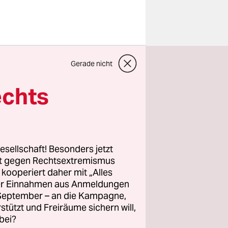
eiter
Gerade nicht
r
echts
eben sind,
egen. Das
des
esellschaft! Besonders jetzt
rt gegen Rechtsextremismus
 von Kohle,
z kooperiert daher mit „Alles
1
ller Einnahmen aus Anmeldungen
en auf der
. September – an die Kampagne,
rstützt und Freiräume sichern will,
toß wieder
bei?