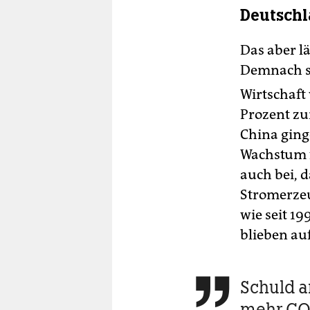
Deutsch
Das aber l
Demnach s
Wirtschaft
Prozent zur
China ging
Wachstum f
auch bei, d
Stromerzeu
wie seit 1
blieben au
Schuld a

mehr CO2