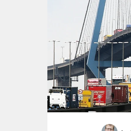
berlin
nord
wahrheit
verlag
verlag
veranstaltungen
shop
fragen & hilfe
unterstützen
abo
genossenschaft