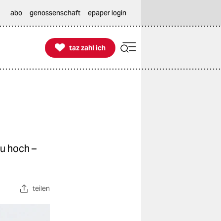
abo
genossenschaft
epaper login

taz zahl ich
taz zahl ich
zu hoch –
teilen