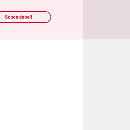
chs. Auf
achstum
Schon dabei!
tzen und