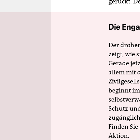
gerückt. D
Die Enga
Der drohe
zeigt, wie
Gerade jet
allem mit d
Zivilgesell
beginnt im
selbstverw
Schutz und 
zugänglich
Finden Sie
Aktion.