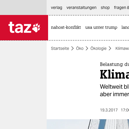
hautnavigation anspringen
hauptinhalt anspringen
footer anspringen
verlag
veranstaltungen
shop
fragen &
nahost-konflikt
usa unter trump
lan

taz zahl ich
taz zahl ich
Startseite
Öko
Ökologie
Klimaw
themen
politik
Belastung d
Klima
öko
Weltweit bl
gesellschaft
aber immerh
kultur
19.3.2017
17:0
sport