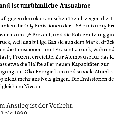
land ist unrühmliche Ausnahme
äuft gegen den ökonomischen Trend, zeigen die I
anken die CO
-Emissionen der USA 2016 um 3 Pro
2
 wuchs um 1,6 Prozent, und die Kohlenutzung gi
ück, weil das billige Gas sie aus dem Markt drück
en die Emissionen um 1 Prozent zurück, während
ast 7 Prozent erreichte. Zur Atempause für das K
ass etwa die Hälfte aller neuen Kapazitäten zur
gung aus Öko-Energie kam und so viele Atomkr
993 nicht mehr ans Netz gingen. Die Emissionen d
f gleichem Niveau.
m Anstieg ist der Verkehr:
 als 1990