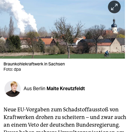
berlin
nord
wahrheit
verlag
verlag
veranstaltungen
Braunkohlekraftwerk in Sachsen
Foto: dpa
shop
fragen & hilfe
Aus Berlin
Malte Kreutzfeldt
unterstützen
Neue EU-Vorgaben zum Schadstoffausstoß von
abo
Kraftwerken drohen zu scheitern – und zwar auch
genossenschaft
an einem Veto der deutschen Bundesregierung.