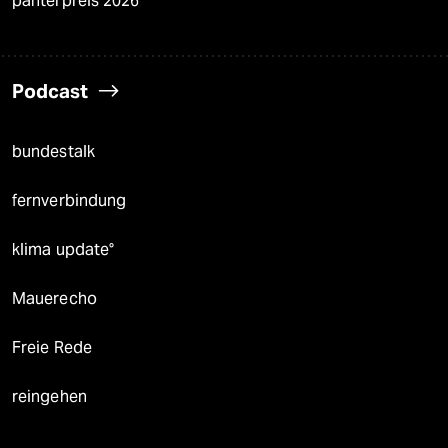
panterpreis 2026
Podcast
bundestalk
fernverbindung
klima update°
Mauerecho
Freie Rede
reingehen