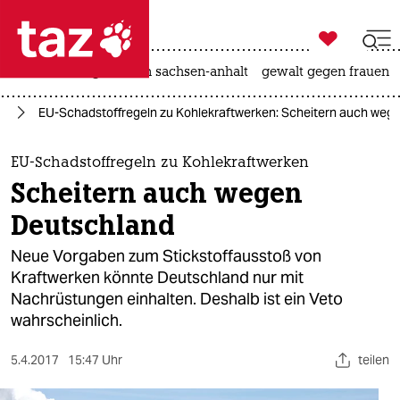

taz zahl ich
hitze
landtagswahl in sachsen-anhalt
gewalt gegen frauen

taz zahl ich
ie
EU-Schadstoffregeln zu Kohlekraftwerken: Scheitern auch weg
taz zahl ich
themen
EU-Schadstoffregeln zu Kohlekraftwerken
Scheitern auch wegen
politik
Deutschland
öko
Neue Vorgaben zum Stickstoffausstoß von
Kraftwerken könnte Deutschland nur mit
gesellschaft
Nachrüstungen einhalten. Deshalb ist ein Veto
wahrscheinlich.
kultur
sport
5.4.2017
15:47 Uhr
teilen