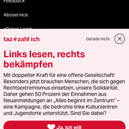
Feedback
Aboservice
ePaper Login
taz
zahl ich
Gerade nicht

Downloads für Abonnierende
Links lesen, rechts
bekämpfen
© 2026 taz Verlags und Vertriebs GmbH
Mit doppelter Kraft für eine offene Gesellschaft!
Alle Rechte vorbehalten. Bei rechtlichen Fragen oder für Genehmigungen
wenden Sie sich bitte an
lizenzen@taz.de
Besonders jetzt brauchen Menschen, die sich gegen
Rechtsextremismus einsetzen, unsere Solidarität.
Daher gehen 50 Prozent der Einnahmen aus
Feedback
Redaktionsstatut
Kommune-Richtlinien
KI-
Neuanmeldungen an „Alles beginnt im Zentrum“ –
eine Kampagne, die bedrohte linke Kulturzentren
Leitlinie
Informant
Datenschutz
Impressum
AGB
und Jugendorte unterstützt. Sind Sie dabei?
Seitenwende
Einwilligungen widerrufen (Ads)

Ja, ich will