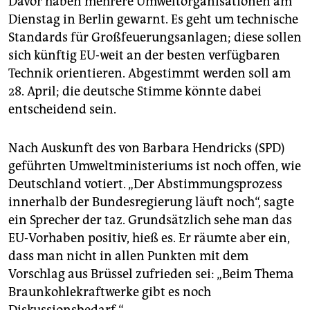
Davor haben mehrere Umweltorganisationen am
epaper login
Dienstag in Berlin gewarnt. Es geht um technische
Standards für Großfeuerungsanlagen; diese sollen
sich künftig EU-weit an der besten verfügbaren
Technik orientieren. Abgestimmt werden soll am
28. April; die deutsche Stimme könnte dabei
entscheidend sein.
Nach Auskunft des von Barbara Hendricks (SPD)
geführten Umweltministeriums ist noch offen, wie
Deutschland votiert. „Der Abstimmungsprozess
innerhalb der Bundesregierung läuft noch“, sagte
ein Sprecher der taz. Grundsätzlich sehe man das
EU-Vorhaben positiv, hieß es. Er räumte aber ein,
dass man nicht in allen Punkten mit dem
Vorschlag aus Brüssel zufrieden sei: „Beim Thema
Braunkohlekraftwerke gibt es noch
Diskussionsbedarf.“