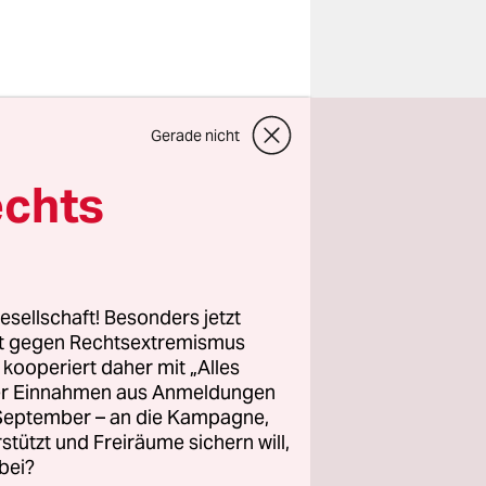
dann
Gerade nicht
 ausgehen,
s zuvor.
echts
inem
, gibt es
t dem man
 ist vieles
esellschaft! Besonders jetzt
rt gegen Rechtsextremismus
z kooperiert daher mit „Alles
ller Einnahmen aus Anmeldungen
m stets
. September – an die Kampagne,
rstützt und Freiräume sichern will,
bei?
hrichten