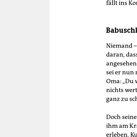
fällt ins K
Babuschk
Niemand – 
daran, dass
angesehene
sei er nun 
Oma: „Du w
nichts wer
ganz zu sc
Doch seine
ihm am Kra
erleben. K