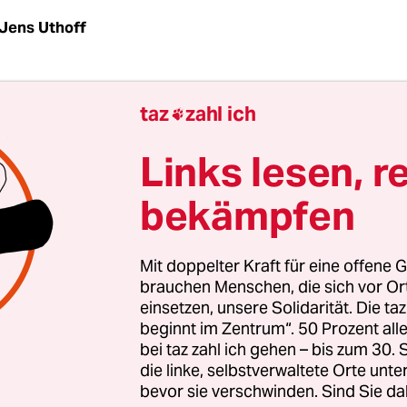
Jens Uthoff
d mehr als zehn Jahre lang im Koma liegt und 
taz
zahl ich

Bewusstsein kommt, sollte man eigentlich davon
ese Person die Außenwelt eine völlig andere ist al
Links lesen, r
es bei Franzisk Lukitsch. Als er im Jahr 2009 in e
bekämpfen
ankenhaus nach einem Jahrzehnt wieder erwacht
aar Neuigkeiten – zum Beispiel dieses WLAN, mi
nternet über die Luft empfangen kann –, sonst aber
Mit doppelter Kraft für eine offene G
eich geblieben.
brauchen Menschen, die sich vor O
einsetzen, unsere Solidarität. Die ta
beginnt im Zentrum“. 50 Prozent a
 gibt es einen Präsidenten, dessen Eishockeytea
bei taz zahl ich gehen – bis zum 30
d der seine Gegner und Feinde wegsperrt und
die linke, selbstverwaltete Orte unte
bevor sie verschwinden. Sind Sie da
en lässt. Immer noch schwärmen sie in den Nac