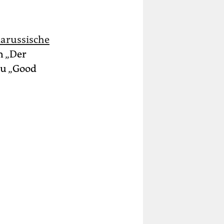
larussische
n „Der
zu „Good