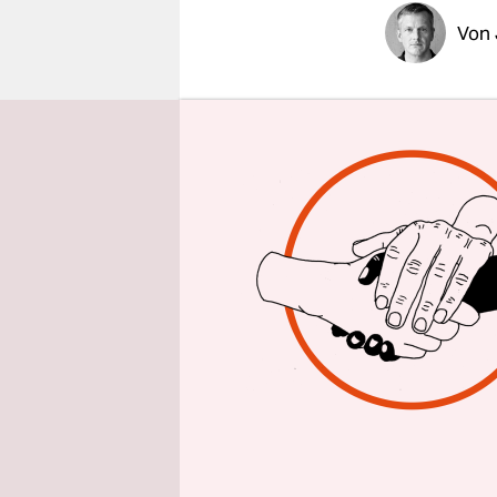
epaper login
Von
Wenn jeman
wieder zu 
dass für di
Anders ist 
Minsker Kr
zwar ein p
jetzt das I
im Land gl
Immer noch
gewinnt un
verschwind