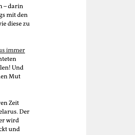
n – darin
gs mit den
ie diese zu
rus immer
hteten
len! Und
 den Mut
en Zeit
larus. Der
er wird
ckt und