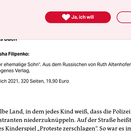
barsten Land der Welt, in dem das Gras am grün
ne Probleme gibt.

Ja, ich will
s Buch
ha Filipenko:
r ehemalige Sohn“. Aus dem Russischen von Ruth Altenhofer
ogenes Verlag,
ich 2021, 320 Seiten, 19,90 Euro
elbe Land, in dem jedes Kind weiß, dass die Polize
stranten niederzuknüppeln. Auf der Straße heiß
es Kinderspiel „Proteste zerschlagen“. So war es 