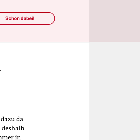
sten ist
Schon dabei!
.
i dazu da
t deshalb
immer in