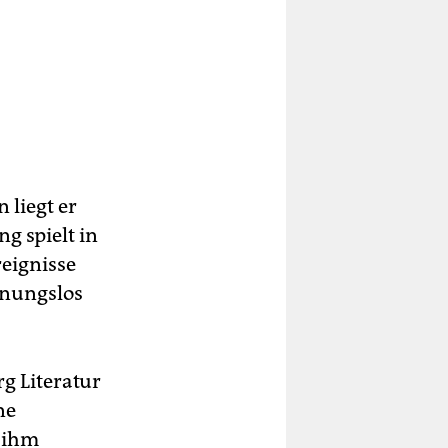
 liegt er
g spielt in
reignisse
fnungslos
rg Literatur
ne
 ihm