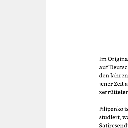
Im Origina
auf Deutsc
den Jahren 
jener Zeit
zerrüttete
Filipenko i
studiert, w
Satiresend