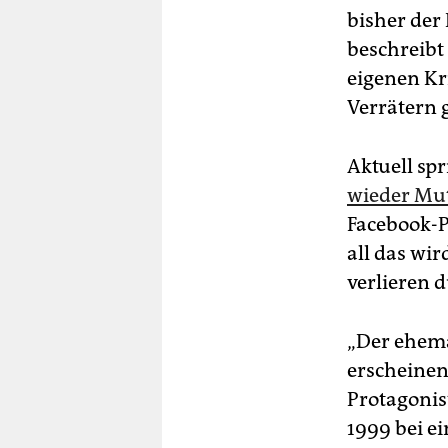
bisher der
beschreibt
eigenen Kr
Verrätern 
Aktuell spr
wieder Mu
Facebook-P
all das wir
verlieren 
„Der ehema
erscheine
Protagonist
1999 bei e