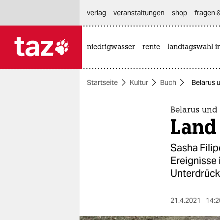
hautnavigation anspringen
hauptinhalt anspringen
footer anspringen
verlag
veranstaltungen
shop
fragen &
niedrigwasser
rente
landtagswahl i

taz zahl ich
taz zahl ich
Startseite
Kultur
Buch
Belarus 
themen
politik
Belarus und 
Land
öko
Sasha Fili
gesellschaft
Ereignisse 
Unterdrück
kultur
sport
21.4.2021
14:2