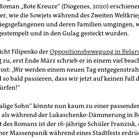
 Roman „Rote Kreuze“ (Diogenes, 2020) erschiene
 er, wie die Sowjets während des Zweiten Weltkrie
iegsgefangenen und deren Familien umgingen, w
gestempelt und in den Gulag gesteckt wurden.
icht ­Filipenko der
Oppositionsbewegung in Bela
t
zu, erst Ende März schrieb er in einem viel beac
ost: „Wir werden einem neuen Tag entgegenstrah
d so bald passieren, dass wir jetzt auf keinen Fall
dürfen!“
lige Sohn“ könnte nun kaum zu einer passender
n als während der Lukaschenko-Dämmerung in Be
 des Romans ist der 16-jährige Schüler Franzisk, 
iner Massenpanik während eines Stadtfests erdrü