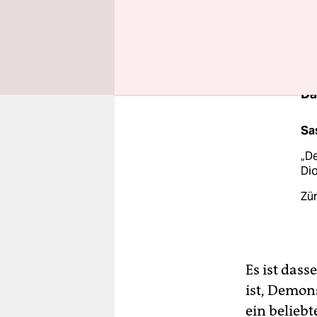
vom wunder
und es kei
Da
Sas
„De
Di
Zür
Es ist dass
ist, Demon
ein beliebt