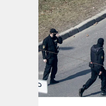
berlin
nord
wahrheit
verlag
verlag
veranstaltungen
shop
fragen & hilfe
unterstützen
abo
genossenschaft