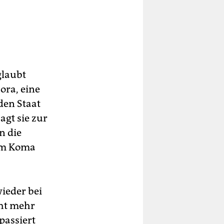
glaubt
ora, eine
den Staat
agt sie zur
n die
 im Koma
wieder bei
cht mehr
passiert