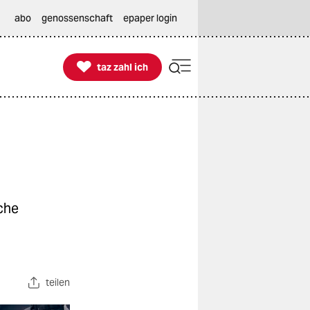
abo
genossenschaft
epaper login

taz zahl ich
taz zahl ich
che
teilen