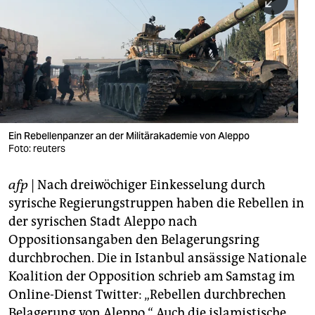
berlin
nord
wahrheit
verlag
verlag
Ein Rebellenpanzer an der Militärakademie von Aleppo
Foto: reuters
veranstaltungen
shop
afp
| Nach dreiwöchiger Einkesselung durch
syrische Regierungstruppen haben die Rebellen in
fragen & hilfe
der syrischen Stadt Aleppo nach
unterstützen
Oppositionsangaben den Belagerungsring
durchbrochen. Die in Istanbul ansässige Nationale
abo
Koalition der Opposition schrieb am Samstag im
genossenschaft
Online-Dienst Twitter: „Rebellen durchbrechen
Belagerung von Aleppo.“ Auch die islamistische