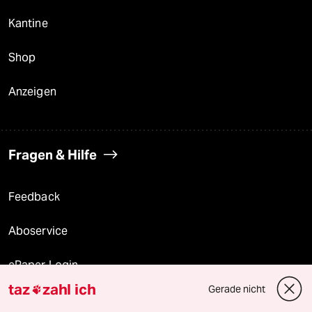
Kantine
Shop
Anzeigen
Fragen & Hilfe
Feedback
Aboservice
ePaper Login
taz
zahl ich
Gerade nicht

Downloads für Abonnierende