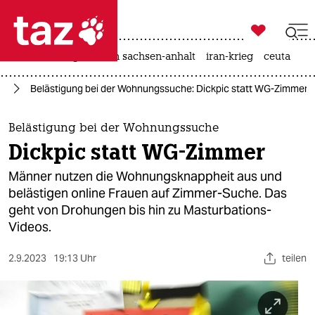

taz zahl ich
hitze
landtagswahl in sachsen-anhalt
iran-krieg
ceuta

taz zahl ich
oo
Belästigung bei der Wohnungssuche: Dickpic statt WG-Zimmer
taz zahl ich
themen
Belästigung bei der Wohnungssuche
Dickpic statt WG-Zimmer
politik
Männer nutzen die Wohnungsknappheit aus und
öko
belästigen online Frauen auf Zimmer-Suche. Das
geht von Drohungen bis hin zu Masturbations-
gesellschaft
Videos.
kultur
2.9.2023
19:13 Uhr
teilen
sport