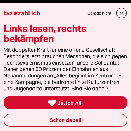
taz
zahl ich
Gerade nicht

Verlag
Links lesen, rechts
bekämpfen
Aktuelles
Mit doppelter Kraft für eine offene Gesellschaft!
Besonders jetzt brauchen Menschen, die sich gegen
Hausblog
Rechtsextremismus einsetzen, unsere Solidarität.
Daher gehen 50 Prozent der Einnahmen aus
Die Seitenwende
Neuanmeldungen an „Alles beginnt im Zentrum“ –
eine Kampagne, die bedrohte linke Kulturzentren
Stellen
und Jugendorte unterstützt. Sind Sie dabei?
Presse

Ja, ich will
Schon dabei!
Unterstützen