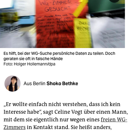
berlin
nord
wahrheit
verlag
verlag
Es hilft, bei der WG-Suche persönliche Daten zu teilen. Doch
geraten sie oft in falsche Hände
veranstaltungen
Foto: Holger Hollemann/dpa
shop
Aus Berlin
Shoko Bethke
fragen & hilfe
unterstützen
„Er wollte einfach nicht verstehen, dass ich kein
abo
Interesse habe“, sagt Celine Vogt über einen Mann,
mit dem sie eigentlich nur wegen eines
freien WG-
genossenschaft
Zimmers
in Kontakt stand. Sie heißt anders,