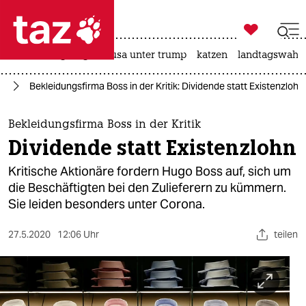

taz zahl ich
ceuta
bergsteigen
usa unter trump
katzen
landtagswahl 

taz zahl ich
us
Bekleidungsfirma Boss in der Kritik: Dividende statt Existenzlohn
taz zahl ich
themen
Bekleidungsfirma Boss in der Kritik
Dividende statt Existenzlohn
politik
Kritische Aktionäre fordern Hugo Boss auf, sich um
öko
die Beschäftigten bei den Zulieferern zu kümmern.
Sie leiden besonders unter Corona.
gesellschaft
27.5.2020
12:06 Uhr
teilen
kultur
sport