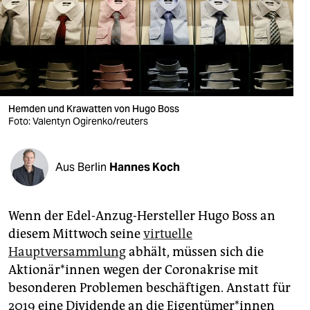
berlin
nord
wahrheit
verlag
Hemden und Krawatten von Hugo Boss
verlag
Foto: Valentyn Ogirenko/reuters
veranstaltungen
Aus Berlin
Hannes Koch
shop
fragen & hilfe
Wenn der Edel-Anzug-Hersteller Hugo Boss an
unterstützen
diesem Mittwoch seine
virtuelle
Hauptversammlung
abhält, müssen sich die
abo
Aktionär*innen wegen der Coronakrise mit
genossenschaft
besonderen Problemen beschäftigen. Anstatt für
2019 eine Dividende an die Eigentümer*innen