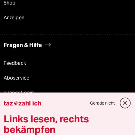
Shop
Anzeigen
Fragen & Hilfe
Feedback
Aboservice
ePaper Login
taz
zahl ich
Gerade nicht

Downloads für Abonnierende
Links lesen, rechts
bekämpfen
© 2026 taz Verlags und Vertriebs GmbH