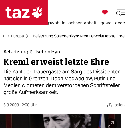

taz zahl ich
hitze
surfen
landtagswahl in sachsen-anhalt
gewalt gegen

taz zahl ich
tik
Europa
Beisetzung Solschenizyn: Kreml erweist letzte Ehre
taz zahl ich
themen
Beisetzung Solschenizyn
Kreml erweist letzte Ehre
politik
Die Zahl der Trauergäste am Sarg des Dissidenten
öko
hält sich in Grenzen. Doch Medwedjew, Putin und
Medien widmeten dem verstorbenen Schriftsteller
gesellschaft
große Aufmerksamkeit.
kultur
6.8.2008
2:00 Uhr
teilen
sport