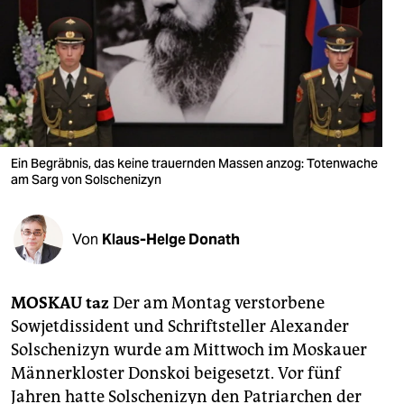
berlin
nord
wahrheit
verlag
verlag
Ein Begräbnis, das keine trauernden Massen anzog: Totenwache
am Sarg von Solschenizyn
veranstaltungen
shop
Von
Klaus-Helge Donath
fragen & hilfe
unterstützen
MOSKAU
taz
Der am Montag verstorbene
Sowjetdissident und Schriftsteller Alexander
abo
Solschenizyn wurde am Mittwoch im Moskauer
genossenschaft
Männerkloster Donskoi beigesetzt. Vor fünf
Jahren hatte Solschenizyn den Patriarchen der