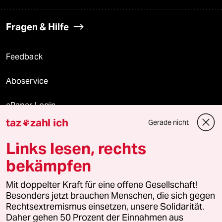
Fragen & Hilfe
Feedback
Aboservice
ePaper Login
taz
zahl ich
Gerade nicht

Downloads für Abonnierende
Links lesen, rechts
bekämpfen
© 2026 taz Verlags und Vertriebs GmbH
Alle Rechte vorbehalten. Bei rechtlichen Fragen oder für Genehmigungen
Mit doppelter Kraft für eine offene Gesellschaft!
wenden Sie sich bitte an
lizenzen@taz.de
Besonders jetzt brauchen Menschen, die sich gegen
Rechtsextremismus einsetzen, unsere Solidarität.
Daher gehen 50 Prozent der Einnahmen aus
Feedback
Redaktionsstatut
Kommune-Richtlinien
KI-