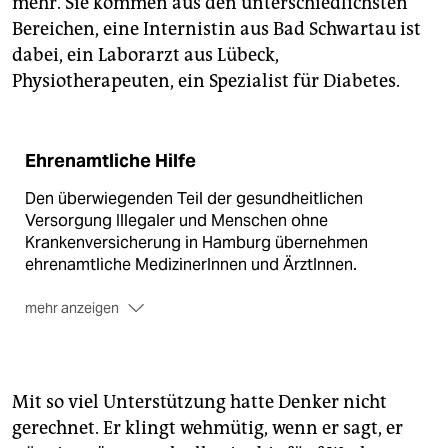
mehr. Sie kommen aus den unterschiedlichsten
Bereichen, eine Internistin aus Bad Schwartau ist
dabei, ein Laborarzt aus Lübeck,
Physiotherapeuten, ein Spezialist für Diabetes.
Ehrenamtliche Hilfe
Den überwiegenden Teil der gesundheitlichen
Versorgung Illegaler und Menschen ohne
Krankenversicherung in Hamburg übernehmen
ehrenamtliche MedizinerInnen und ÄrztInnen.
mehr anzeigen
Mit dem Medibüro
ist 1994 die erste bundesweite
Vermittlungs- und Beratungsstelle für Flüchtlinge
entstanden. Dem Netzwerk gehören 100 Allgemein-
und FachärztInnen an.
Mit so viel Unterstützung hatte Denker nicht
gerechnet. Er klingt wehmütig, wenn er sagt, er
Die Malteser Migranten Medizin
wurde 2008 als