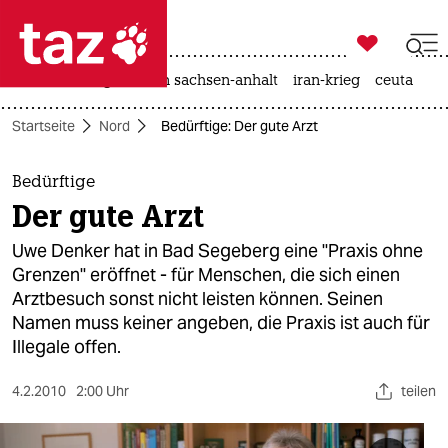

taz zahl ich
hitze
landtagswahl in sachsen-anhalt
iran-krieg
ceuta

taz zahl ich
Startseite
Nord
Bedürftige: Der gute Arzt
taz zahl ich
themen
Bedürftige
Der gute Arzt
politik
Uwe Denker hat in Bad Segeberg eine "Praxis ohne
öko
Grenzen" eröffnet - für Menschen, die sich einen
Arztbesuch sonst nicht leisten können. Seinen
gesellschaft
Namen muss keiner angeben, die Praxis ist auch für
Illegale offen.
kultur
4.2.2010
2:00 Uhr
teilen
sport