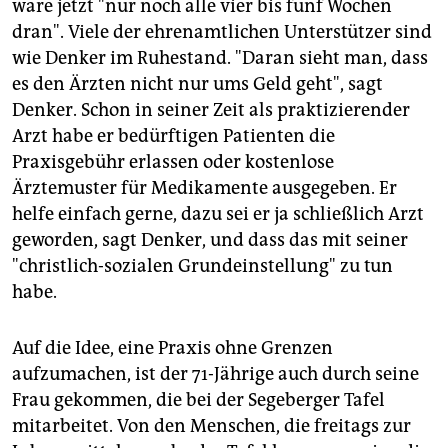
wäre jetzt "nur noch alle vier bis fünf Wochen
allgemeinmedizinische Anlaufstelle eröffnet.
dran". Viele der ehrenamtlichen Unterstützer sind
In der Zentralen Beratungsstelle
der
wie Denker im Ruhestand. "Daran sieht man, dass
Gesundheitsbehörde können sich Menschen ohne
es den Ärzten nicht nur ums Geld geht", sagt
Papiere anonym und kostenlos auf sexuell
Denker. Schon in seiner Zeit als praktizierender
übertragbare Krankheiten testen und beraten lassen.
Arzt habe er bedürftigen Patienten die
Praxisgebühr erlassen oder kostenlose
Ärztemuster für Medikamente ausgegeben. Er
helfe einfach gerne, dazu sei er ja schließlich Arzt
geworden, sagt Denker, und dass das mit seiner
"christlich-sozialen Grundeinstellung" zu tun
habe.
Auf die Idee, eine Praxis ohne Grenzen
aufzumachen, ist der 71-Jährige auch durch seine
Frau gekommen, die bei der Segeberger Tafel
mitarbeitet. Von den Menschen, die freitags zur