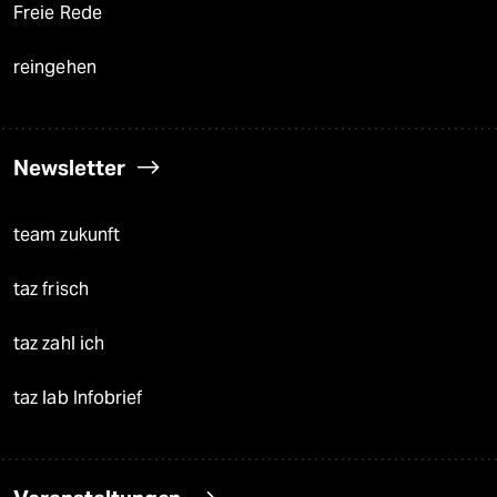
Freie Rede
reingehen
Newsletter
team zukunft
taz frisch
taz zahl ich
taz lab Infobrief