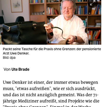
berlin
nord
wahrheit
verlag
verlag
Packt seine Tasche für die Praxis ohne Grenzen: der pensionierte
veranstaltungen
Arzt Uwe Denker.
Bild: dpa
shop
Von
Ute Brade
fragen & hilfe
unterstützen
Uwe Denker ist einer, der immer etwas bewegen
muss, "etwas aufreißen", wie er sich ausdrückt,
abo
und das ist nicht anzüglich gemeint. Was der 71-
genossenschaft
jährige Mediziner aufreißt, sind Projekte wie die