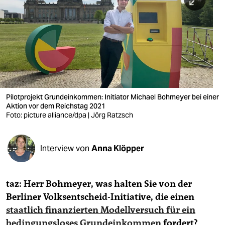
berlin
nord
wahrheit
verlag
verlag
Pilotprojekt Grundeinkommen: Initiator Michael Bohmeyer bei einer
Aktion vor dem Reichstag 2021
veranstaltungen
Foto: picture alliance/dpa | Jörg Ratzsch
shop
fragen & hilfe
Interview von
Anna Klöpper
unterstützen
taz: Herr Bohmeyer, was halten Sie von der
abo
Berliner Volksentscheid-Initiative, die einen
genossenschaft
staatlich finanzierten Modellversuch für ein
bedingungsloses Grundeinkommen
fordert?