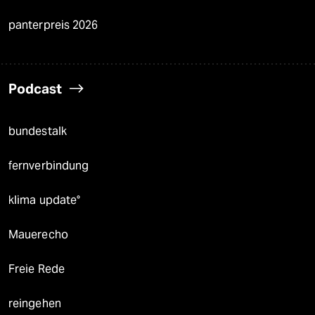
panterpreis 2026
Podcast
bundestalk
fernverbindung
klima update°
Mauerecho
Freie Rede
reingehen