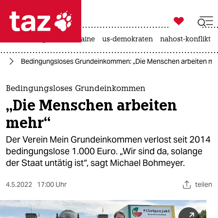

taz zahl ich
hitze
krieg in der ukraine
us-demokraten
nahost-konflikt

taz zahl ich
in
Bedingungsloses Grundeinkommen: „Die Menschen arbeiten me
taz zahl ich
themen
Bedingungsloses Grundeinkommen
„Die Menschen arbeiten
politik
mehr“
öko
Der Verein Mein Grundeinkommen verlost seit 2014
bedingungslose 1.000 Euro. „Wir sind da, solange
gesellschaft
der Staat untätig ist“, sagt Michael Bohmeyer.
kultur
4.5.2022
17:00 Uhr
teilen
sport