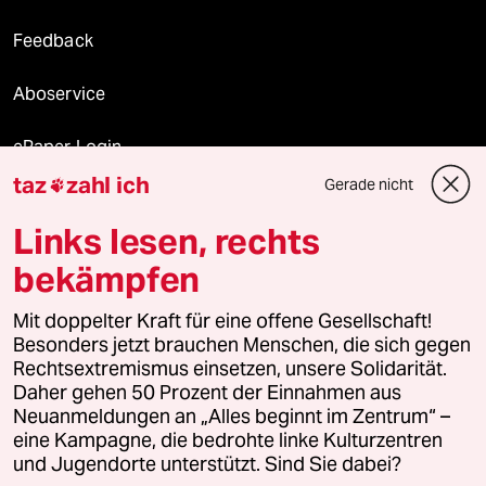
Feedback
Aboservice
ePaper Login
taz
zahl ich
Gerade nicht

Downloads für Abonnierende
Links lesen, rechts
bekämpfen
© 2026 taz Verlags und Vertriebs GmbH
Alle Rechte vorbehalten. Bei rechtlichen Fragen oder für Genehmigungen
Mit doppelter Kraft für eine offene Gesellschaft!
wenden Sie sich bitte an
lizenzen@taz.de
Besonders jetzt brauchen Menschen, die sich gegen
Rechtsextremismus einsetzen, unsere Solidarität.
Daher gehen 50 Prozent der Einnahmen aus
Feedback
Redaktionsstatut
Kommune-Richtlinien
KI-
Neuanmeldungen an „Alles beginnt im Zentrum“ –
eine Kampagne, die bedrohte linke Kulturzentren
Leitlinie
Informant
Datenschutz
Impressum
AGB
und Jugendorte unterstützt. Sind Sie dabei?