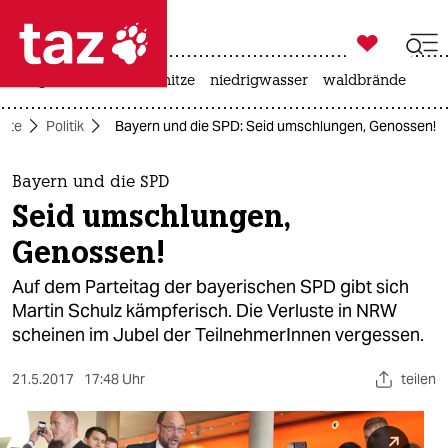

taz zahl ich
krieg in der ukraine
hitze
niedrigwasser
waldbrände

taz zahl ich
eite
Politik
Bayern und die SPD: Seid umschlungen, Genossen!
taz zahl ich
themen
Bayern und die SPD
Seid umschlungen,
politik
Genossen!
öko
Auf dem Parteitag der bayerischen SPD gibt sich
Martin Schulz kämpferisch. Die Verluste in NRW
gesellschaft
scheinen im Jubel der TeilnehmerInnen vergessen.
kultur
21.5.2017
17:48 Uhr
teilen
sport