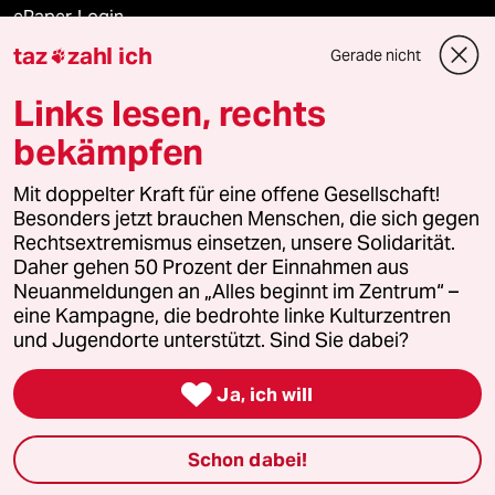
ePaper Login
taz
zahl ich
Gerade nicht

Downloads für Abonnierende
Links lesen, rechts
bekämpfen
© 2026 taz Verlags und Vertriebs GmbH
Mit doppelter Kraft für eine offene Gesellschaft!
Alle Rechte vorbehalten. Bei rechtlichen Fragen oder für Genehmigungen
wenden Sie sich bitte an
lizenzen@taz.de
Besonders jetzt brauchen Menschen, die sich gegen
Rechtsextremismus einsetzen, unsere Solidarität.
Daher gehen 50 Prozent der Einnahmen aus
Feedback
Redaktionsstatut
Kommune-Richtlinien
KI-
Neuanmeldungen an „Alles beginnt im Zentrum“ –
eine Kampagne, die bedrohte linke Kulturzentren
Leitlinie
Informant
Datenschutz
Impressum
AGB
und Jugendorte unterstützt. Sind Sie dabei?
Seitenwende
Einwilligungen widerrufen (Ads)

Ja, ich will
Schon dabei!