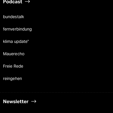
Podcast
bundestalk
fernverbindung
klima update°
Mauerecho
Freie Rede
reingehen
Newsletter