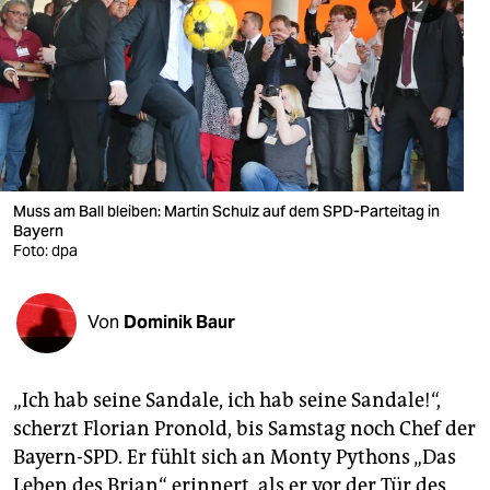
berlin
nord
wahrheit
verlag
verlag
Muss am Ball bleiben: Martin Schulz auf dem SPD-Parteitag in
Bayern
veranstaltungen
Foto: dpa
shop
fragen & hilfe
Von
Dominik Baur
unterstützen
„Ich hab seine Sandale, ich hab seine Sandale!“,
abo
scherzt Florian Pronold, bis Samstag noch Chef der
genossenschaft
Bayern-SPD. Er fühlt sich an Monty Pythons „Das
Leben des Brian“ erinnert, als er vor der Tür des