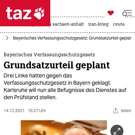

taz zahl ich
hitze
landtagswahl in sachsen-anhalt
iran-krieg
ceuta

taz zahl ich
nd
Bayerisches Verfassungsschutzgesetz: Grundsatzurteil geplant
taz zahl ich
themen
Bayerisches Verfassungsschutzgesetz
Grundsatzurteil geplant
politik
Drei Linke hatten gegen das
öko
Verfassungsschutzgesetz in Bayern geklagt.
Karlsruhe will nun alle Befugnisse des Dienstes auf
gesellschaft
den Prüfstand stellen.
kultur
14.12.2021
16:27 Uhr
teilen
sport