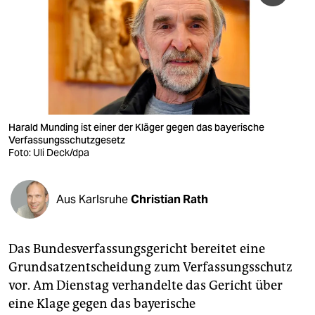
berlin
nord
wahrheit
verlag
verlag
Harald Munding ist einer der Kläger gegen das bayerische
Verfassungsschutzgesetz
veranstaltungen
Foto: Uli Deck/dpa
shop
Aus Karlsruhe
Christian Rath
fragen & hilfe
unterstützen
Das Bundesverfassungsgericht bereitet eine
abo
Grundsatzentscheidung zum Verfassungsschutz
vor. Am Dienstag verhandelte das Gericht über
genossenschaft
eine Klage gegen das bayerische