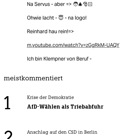
Na Servus - aber => 🧑‍🎄🎅🏻
Ohwie lacht - 😇 - na logo!
Reinhard hau rein!=>
m.youtube.com/watch?v=zGgRkM-UAQY
Ich bin Klempner von Beruf -
meistkommentiert
1
Krise der Demokratie
AfD-Wählen als Triebabfuhr
Anschlag auf den CSD in Berlin