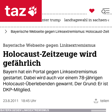

taz zahl ich
nahost-konflikt
usa unter trump
landtagswahl in sachsen-an

taz zahl ich
ik
Bayerische Webseite gegen Linksextremismus: Holocaust-Zeitze
taz zahl ich
themen
Bayerische Webseite gegen Linksextremismus
Holocaust-Zeitzeuge wird
politik
gefährlich
öko
Bayern hat ein Portal gegen Linksextremismus
gestartet. Dabei wird auch vor einem 78-jährigen
gesellschaft
Holocaust-Überlebenden gewarnt. Der Grund: Er ist
DKP-Mitglied.
kultur
sport
23.8.2011
18:45 Uhr
teilen