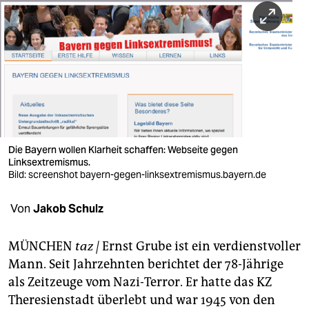
berlin
nord
wahrheit
verlag
verlag
veranstaltungen
Die Bayern wollen Klarheit schaffen: Webseite gegen
Linksextremismus.
shop
Bild: screenshot bayern-gegen-linksextremismus.bayern.de
fragen & hilfe
Von
Jakob Schulz
unterstützen
MÜNCHEN
taz |
Ernst Grube ist ein verdienstvoller
abo
Mann. Seit Jahrzehnten berichtet der 78-Jährige
als Zeitzeuge vom Nazi-Terror. Er hatte das KZ
genossenschaft
Theresienstadt überlebt und war 1945 von den