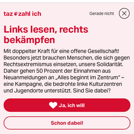
taz
zahl ich
Gerade nicht

Erebus
E
24.08.2011
,
15:00 Uhr
Links lesen, rechts
Liebe Mitkommentatoren, warum nur die ganze
bekämpfen
Bestürzung? Ich habe es in meinem
Kommentar weiter unten schon gesagt: seht
Mit doppelter Kraft für eine offene Gesellschaft!
doch die Chancen! Begreift dies doch als ein
Besonders jetzt brauchen Menschen, die sich gegen
unschätzbares Service-Angebot des
Rechtsextremismus einsetzen, unsere Solidarität.
bayerischen Staates an die staatskritische
Daher gehen 50 Prozent der Einnahmen aus
Linke. Seht Euch das Ganze einfach mal an und
Neuanmeldungen an „Alles beginnt im Zentrum“ –
urteilt selbst.
eine Kampagne, die bedrohte linke Kulturzentren
und Jugendorte unterstützt. Sind Sie dabei?
Ich selbst bin Bayer, und ich weiß diesen
Service sehr zu schätzen. Jetzt fühle ich mich

Ja, ich will
nicht mehr so alleine. Und die meisten
gebildeten Leute hier amüsieren sich eh nur
über sowas.
Schon dabei!