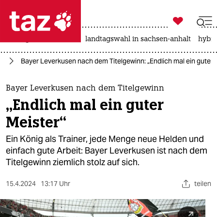

taz zahl ich
niedrigwasser
rente
landtagswahl in sachsen-anhalt
hybri

taz zahl ich
ll
Bayer Leverkusen nach dem Titelgewinn: „Endlich mal ein guter 
taz zahl ich
themen
Bayer Leverkusen nach dem Titelgewinn
„Endlich mal ein guter
politik
Meister“
öko
Ein König als Trainer, jede Menge neue Helden und
einfach gute Arbeit: Bayer Leverkusen ist nach dem
gesellschaft
Titelgewinn ziemlich stolz auf sich.
kultur
15.4.2024
13:17 Uhr
teilen
sport