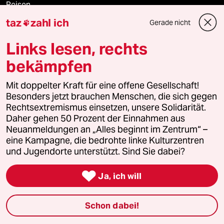
Reisen
taz
zahl ich
Gerade nicht

Kantine
Links lesen, rechts
Shop
bekämpfen
Anzeigen
Mit doppelter Kraft für eine offene Gesellschaft!
Besonders jetzt brauchen Menschen, die sich gegen
Rechtsextremismus einsetzen, unsere Solidarität.
Daher gehen 50 Prozent der Einnahmen aus
Fragen & Hilfe
Neuanmeldungen an „Alles beginnt im Zentrum“ –
eine Kampagne, die bedrohte linke Kulturzentren
und Jugendorte unterstützt. Sind Sie dabei?
Feedback

Ja, ich will
Aboservice
ePaper Login
Schon dabei!