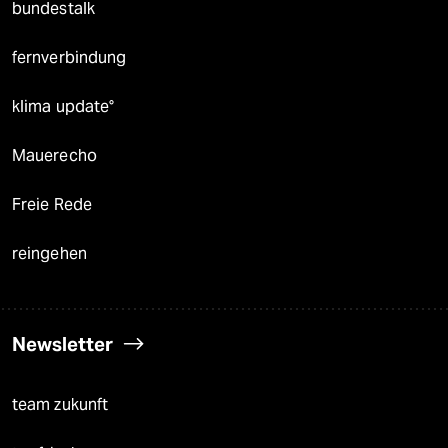
bundestalk
fernverbindung
klima update°
Mauerecho
Freie Rede
reingehen
Newsletter
team zukunft