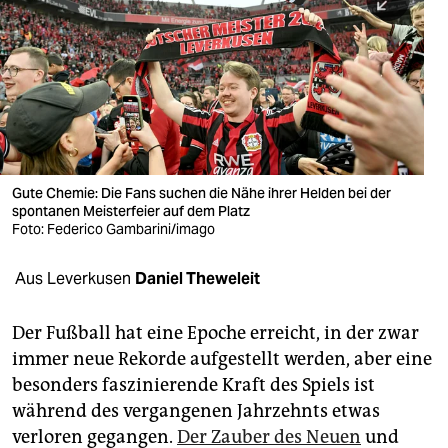
berlin
nord
wahrheit
verlag
verlag
Gute Chemie: Die Fans suchen die Nähe ihrer Helden bei der
spontanen Meisterfeier auf dem Platz
veranstaltungen
Foto: Federico Gambarini/imago
shop
Aus Leverkusen
Daniel Theweleit
fragen & hilfe
unterstützen
Der Fußball hat eine Epoche erreicht, in der zwar
immer neue Rekorde aufgestellt werden, aber eine
abo
besonders faszinierende Kraft des Spiels ist
während des vergangenen Jahrzehnts etwas
genossenschaft
verloren gegangen.
Der Zauber des Neuen
und