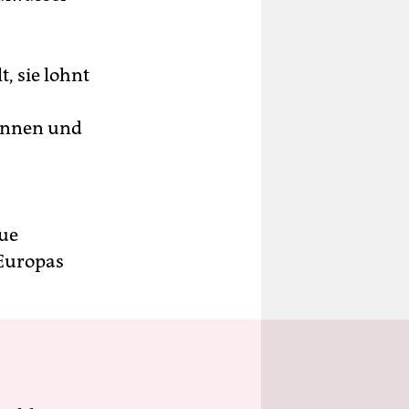
, sie lohnt
rennen und
eue
Europas