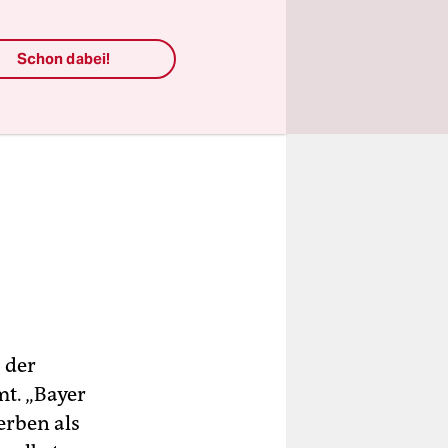
Schon dabei!
 der
t. „Bayer
erben als