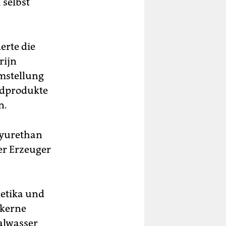
 selbst
erte die
rijn
Umstellung
ndprodukte
n.
lyurethan
er Erzeuger
metika und
tkerne
ralwasser