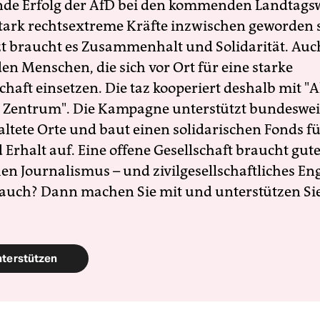
nde Erfolg der AfD bei den kommenden Landtags
 stark rechtsextreme Kräfte inzwischen geworden 
zt braucht es Zusammenhalt und Solidarität. Auc
en Menschen, die sich vor Ort für eine starke
schaft einsetzen. Die taz kooperiert deshalb mit "A
 Zentrum". Die Kampagne unterstützt bundesweit
altete Orte und baut einen solidarischen Fonds f
Erhalt auf. Eine offene Gesellschaft braucht gute
en Journalismus – und zivilgesellschaftliches E
 auch? Dann machen Sie mit und unterstützen Si
nterstützen