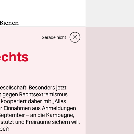
 Bienen
mit dem
Gerade nicht
umgeben
 in Köln
echts
litik des
eine
zeane.
esellschaft! Besonders jetzt
,2
rt gegen Rechtsextremismus
ktion von
z kooperiert daher mit „Alles
ller Einnahmen aus Anmeldungen
n Millionen
. September – an die Kampagne,
rstützt und Freiräume sichern will,
bei?