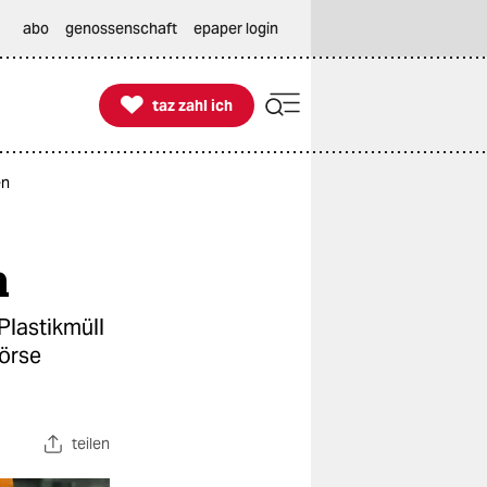
abo
genossenschaft
epaper login

taz zahl ich
taz zahl ich
en
n
Plastikmüll
Börse
teilen