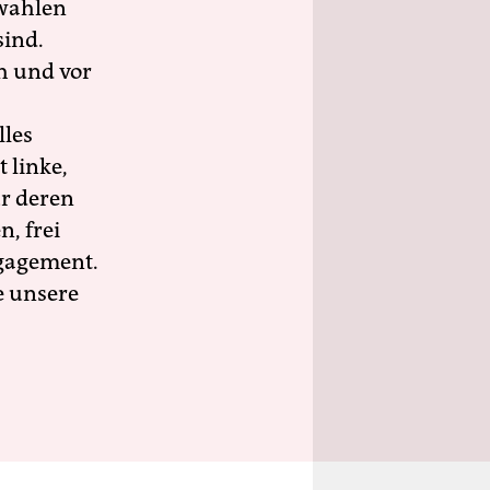
wahlen
sind.
h und vor
lles
 linke,
ür deren
n, frei
ngagement.
e unsere