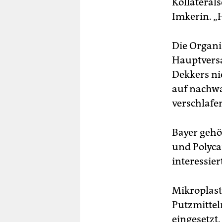
Kollateral
Imkerin. „
Die Organi
Hauptvers
Dekkers ni
auf nachwa
verschlafen
Bayer gehö
und Polyca
interessier
Mikroplast
Putzmittel
eingesetzt.