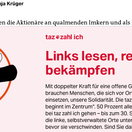
ja Krüger
en die Aktionäre an qualmenden Imkern und als
e Aktivisten vorbei, dann an blauen Stoffbahnen 
taz
zahl ich

Bayer-Kreuz in der Mitte, das von Plastikmüll 
hundert Bayer-KritikerInnen haben am Mittwoch
Links lesen, r
ren der Hauptversammlung gegen die Geschäftspo
bekämpfen
en protestiert. Ihre Kritik: Der Konzern nehme k
auf Bienensterben und die Verschmutzung der O
Mit doppelter Kraft für eine offene G
enen Jahr hat das Leverkusener Unternehmen 42
brauchen Menschen, die sich vor O
 Euro umgesetzt. Dazu beigetragen hat die Produ
einsetzen, unsere Solidarität. Die ta
beginnt im Zentrum“. 50 Prozent a
 mit Neonikotinoiden, die Kritiker für den Tod vo
bei taz zahl ich gehen – bis zum 30
antwortlich machen. Bayer bestreitet das.
die linke, selbstverwaltete Orte unte
bevor sie verschwinden. Sind Sie da