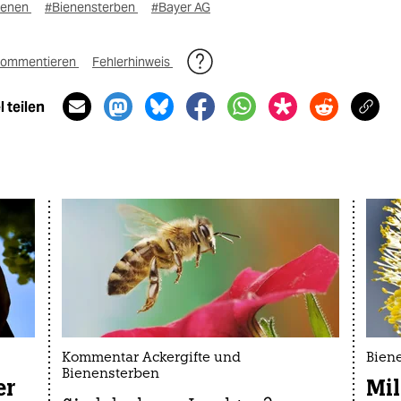
ienen
#Bienensterben
#Bayer AG
ommentieren
Fehlerhinweis
 teilen
Kommentar Ackergifte und
Bien
Bienensterben
er
Mil