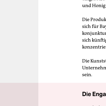
und Honig
Die Produk
sich für Ba
konjunktur
sich künft
konzentrie
Die Kunstst
Unternehm
sein.
Die Enga