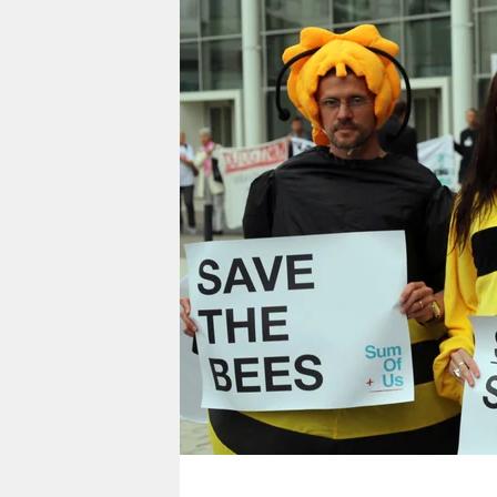
berlin
nord
wahrheit
verlag
verlag
veranstaltungen
shop
fragen & hilfe
unterstützen
abo
genossenschaft