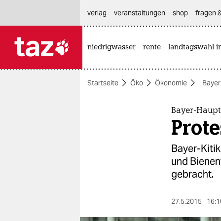
hautnavigation anspringen
hauptinhalt anspringen
footer anspringen
verlag
veranstaltungen
shop
fragen &
niedrigwasser
rente
landtagswahl i

taz zahl ich
taz zahl ich
Startseite
Öko
Ökonomie
Bayer
themen
politik
Bayer-Haupt
Prot
öko
Bayer-Kiti
gesellschaft
und Bienent
gebracht.
kultur
sport
27.5.2015
16:1