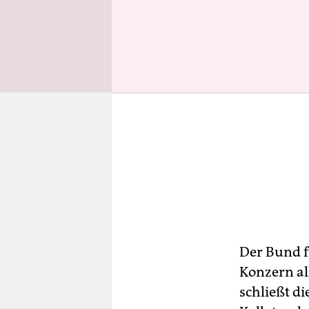
Der Bund f
Konzern al
schließt d