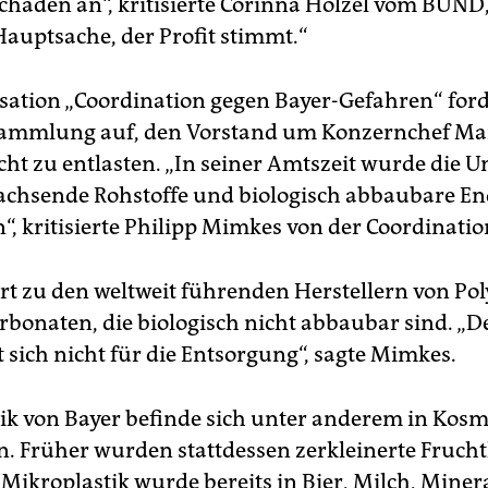
schaden an“, kritisierte Corinna Hölzel vom BUND,
Hauptsache, der Profit stimmt.“
sation „Coordination gegen Bayer-Gefahren“ ford
ammlung auf, den Vorstand um Konzernchef Ma
cht zu entlasten. „In seiner Amtszeit wurde die 
chsende Rohstoffe und biologisch abbaubare E
“, kritisierte Philipp Mimkes von der Coordinatio
rt zu den weltweit führenden Herstellern von Po
rbonaten, die biologisch nicht abbaubar sind. „D
t sich nicht für die Entsorgung“, sagte Mimkes.
ik von Bayer befinde sich unter anderem in Kos
n. Früher wurden stattdessen zerkleinerte Fruch
 Mikroplastik wurde bereits in Bier, Milch, Mine