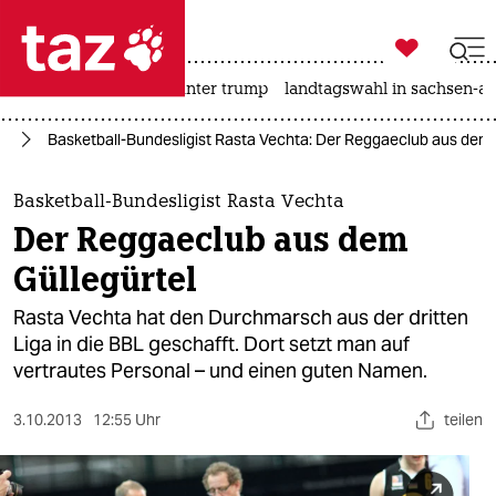

taz zahl ich
nahost-konflikt
usa unter trump
landtagswahl in sachsen-an

taz zahl ich
rt
Basketball-Bundesligist Rasta Vechta: Der Reggaeclub aus dem 
taz zahl ich
themen
Basketball-Bundesligist Rasta Vechta
Der Reggaeclub aus dem
politik
Güllegürtel
öko
Rasta Vechta hat den Durchmarsch aus der dritten
Liga in die BBL geschafft. Dort setzt man auf
gesellschaft
vertrautes Personal – und einen guten Namen.
kultur
3.10.2013
12:55 Uhr
teilen
sport