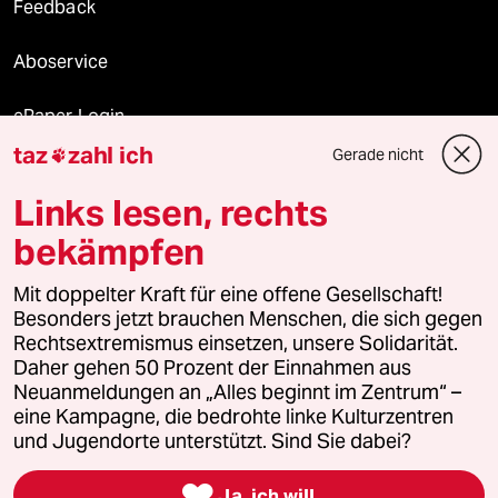
Feedback
Aboservice
ePaper Login
taz
zahl ich
Gerade nicht

Downloads für Abonnierende
Links lesen, rechts
bekämpfen
© 2026 taz Verlags und Vertriebs GmbH
Mit doppelter Kraft für eine offene Gesellschaft!
Alle Rechte vorbehalten. Bei rechtlichen Fragen oder für Genehmigungen
wenden Sie sich bitte an
lizenzen@taz.de
Besonders jetzt brauchen Menschen, die sich gegen
Rechtsextremismus einsetzen, unsere Solidarität.
Daher gehen 50 Prozent der Einnahmen aus
Feedback
Redaktionsstatut
Kommune-Richtlinien
KI-
Neuanmeldungen an „Alles beginnt im Zentrum“ –
eine Kampagne, die bedrohte linke Kulturzentren
Leitlinie
Informant
Datenschutz
Impressum
AGB
und Jugendorte unterstützt. Sind Sie dabei?
Seitenwende
Einwilligungen widerrufen (Ads)

Ja, ich will