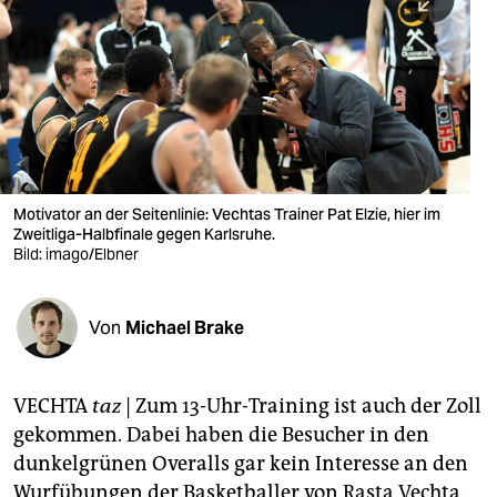
berlin
nord
wahrheit
verlag
verlag
Motivator an der Seitenlinie: Vechtas Trainer Pat Elzie, hier im
Zweitliga-Halbfinale gegen Karlsruhe.
veranstaltungen
Bild: imago/Elbner
shop
fragen & hilfe
Von
Michael Brake
unterstützen
VECHTA
taz
| Zum 13-Uhr-Training ist auch der Zoll
abo
gekommen. Dabei haben die Besucher in den
genossenschaft
dunkelgrünen Overalls gar kein Interesse an den
Wurfübungen der Basketballer von Rasta Vechta.