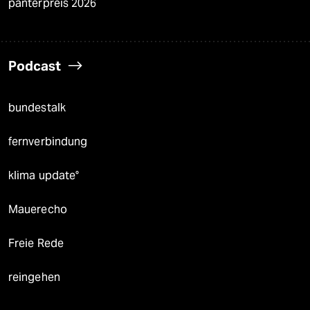
panterpreis 2026
Podcast
bundestalk
fernverbindung
klima update°
Mauerecho
Freie Rede
reingehen