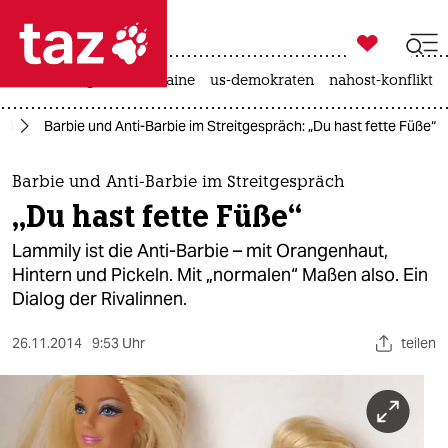

taz zahl ich
hitze
krieg in der ukraine
us-demokraten
nahost-konflikt

taz zahl ich
tag
Barbie und Anti-Barbie im Streitgespräch: „Du hast fette Füße“
taz zahl ich
themen
Barbie und Anti-Barbie im Streitgespräch
„Du hast fette Füße“
politik
Lammily ist die Anti-Barbie – mit Orangenhaut,
öko
Hintern und Pickeln. Mit „normalen“ Maßen also. Ein
Dialog der Rivalinnen.
gesellschaft
26.11.2014
9:53 Uhr
teilen
kultur
sport