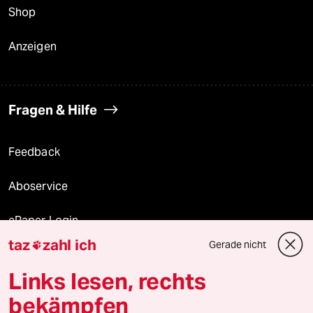
Shop
Anzeigen
Fragen & Hilfe
Feedback
Aboservice
ePaper Login
taz
zahl ich
Gerade nicht

Downloads für Abonnierende
Links lesen, rechts
bekämpfen