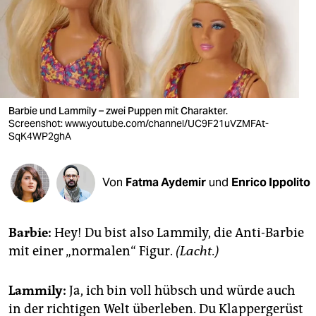
berlin
nord
wahrheit
verlag
Barbie und Lammily – zwei Puppen mit Charakter.
Screenshot: www.youtube.com/channel/UC9F21uVZMFAt-
verlag
SqK4WP2ghA
veranstaltungen
shop
Von
Fatma Aydemir
und
Enrico Ippolito
fragen & hilfe
Barbie:
Hey! Du bist also Lammily, die Anti-Barbie
unterstützen
mit einer „normalen“ Figur.
(Lacht.)
abo
Lammily:
Ja, ich bin voll hübsch und würde auch
genossenschaft
in der richtigen Welt überleben. Du Klappergerüst