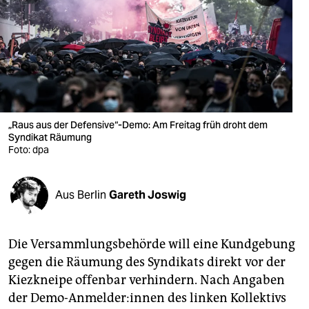
berlin
nord
wahrheit
verlag
verlag
„Raus aus der Defensive“-Demo: Am Freitag früh droht dem
Syndikat Räumung
veranstaltungen
Foto: dpa
shop
Aus Berlin
Gareth Joswig
fragen & hilfe
unterstützen
Die Versammlungsbehörde will eine Kundgebung
abo
gegen die Räumung des Syndikats direkt vor der
Kiezkneipe offenbar verhindern. Nach Angaben
genossenschaft
der Demo-Anmelder:innen des linken Kollektivs