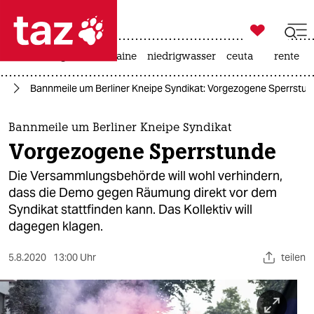

taz zahl ich
hitze
krieg in der ukraine
niedrigwasser
ceuta
rente

taz zahl ich
en
Bannmeile um Berliner Kneipe Syndikat: Vorgezogene Sperrstu
taz zahl ich
themen
Bannmeile um Berliner Kneipe Syndikat
Vorgezogene Sperrstunde
politik
Die Versammlungsbehörde will wohl verhindern,
öko
dass die Demo gegen Räumung direkt vor dem
Syndikat stattfinden kann. Das Kollektiv will
gesellschaft
dagegen klagen.
kultur
5.8.2020
13:00 Uhr
teilen
sport