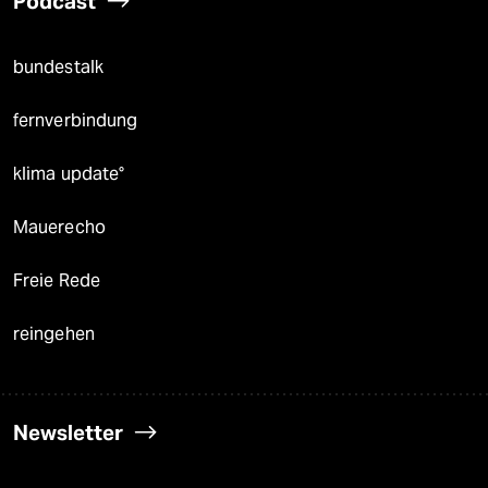
Podcast
bundestalk
fernverbindung
klima update°
Mauerecho
Freie Rede
reingehen
Newsletter