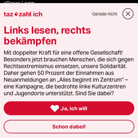
ePaper Login
taz
zahl ich
Gerade nicht

Downloads für Abonnierende
Links lesen, rechts
bekämpfen
© 2026 taz Verlags und Vertriebs GmbH
Mit doppelter Kraft für eine offene Gesellschaft!
Alle Rechte vorbehalten. Bei rechtlichen Fragen oder für Genehmigungen
wenden Sie sich bitte an
lizenzen@taz.de
Besonders jetzt brauchen Menschen, die sich gegen
Rechtsextremismus einsetzen, unsere Solidarität.
Daher gehen 50 Prozent der Einnahmen aus
Feedback
Redaktionsstatut
Kommune-Richtlinien
KI-
Neuanmeldungen an „Alles beginnt im Zentrum“ –
eine Kampagne, die bedrohte linke Kulturzentren
Leitlinie
Informant
Datenschutz
Impressum
AGB
und Jugendorte unterstützt. Sind Sie dabei?
Seitenwende
Einwilligungen widerrufen (Ads)

Ja, ich will
Schon dabei!