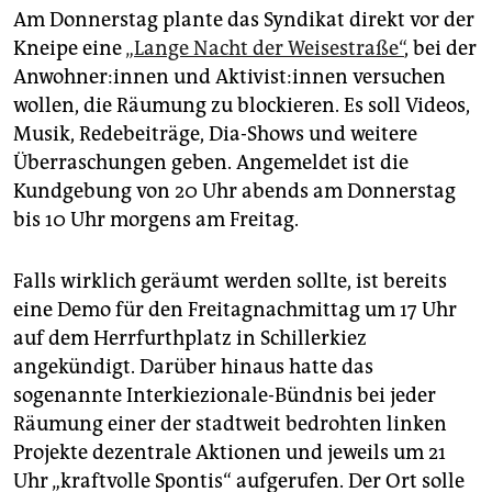
Am Donnerstag plante das Syndikat direkt vor der
Kneipe eine
„Lange Nacht der Weisestraße“
, bei der
An­woh­ne­r:in­nen und Ak­ti­vis­t:in­nen versuchen
wollen, die Räumung zu blockieren. Es soll Videos,
Musik, Redebeiträge, Dia-Shows und weitere
Überraschungen geben. Angemeldet ist die
Kundgebung von 20 Uhr abends am Donnerstag
bis 10 Uhr morgens am Freitag.
Falls wirklich geräumt werden sollte, ist bereits
eine Demo für den Freitagnachmittag um 17 Uhr
auf dem Herrfurthplatz in Schillerkiez
angekündigt. Darüber hinaus hatte das
sogenannte Interkiezionale-Bündnis bei jeder
Räumung einer der stadtweit bedrohten linken
Projekte dezentrale Aktionen und jeweils um 21
Uhr „kraftvolle Spontis“ aufgerufen. Der Ort solle