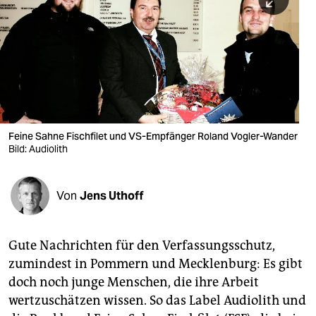
berlin
nord
wahrheit
verlag
verlag
Feine Sahne Fischfilet und VS-Empfänger Roland Vogler-Wander
Bild: Audiolith
veranstaltungen
shop
Von
Jens Uthoff
fragen & hilfe
unterstützen
Gute Nachrichten für den Verfassungsschutz,
zumindest in Pommern und Mecklenburg: Es gibt
abo
doch noch junge Menschen, die ihre Arbeit
genossenschaft
wertzuschätzen wissen. So das Label Audiolith und