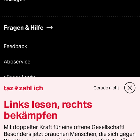
Fragen & Hilfe
Feedback
Aboservice
ePaper Login
taz
zahl ich
Gerade nicht

Downloads für Abonnierende
Links lesen, rechts
bekämpfen
© 2026 taz Verlags und Vertriebs GmbH
Mit doppelter Kraft für eine offene Gesellschaft!
Alle Rechte vorbehalten. Bei rechtlichen Fragen oder für Genehmigungen
wenden Sie sich bitte an
lizenzen@taz.de
Besonders jetzt brauchen Menschen, die sich gegen