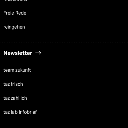
Freie Rede
reingehen
Newsletter
team zukunft
taz frisch
taz zahl ich
taz lab Infobrief