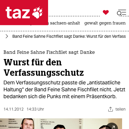

taz zahl ich
hitze
landtagswahl in sachsen-anhalt
gewalt gegen frauen

taz zahl ich
ik
Band Feine Sahne Fischfilet sagt Danke: Wurst für den Verfass
taz zahl ich
themen
Band Feine Sahne Fischfilet sagt Danke
Wurst für den
politik
Verfassungsschutz
öko
Dem Verfassungsschutz passte die „antistaatliche
Haltung“ der Band Feine Sahne Fischfilet nicht. Jetzt
gesellschaft
bedanken sich die Punks mit einem Präsentkorb.
kultur
14.11.2012
14:33 Uhr
teilen
sport