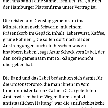
die Punkband Feine Sahne Fischfilet (FSF), die bei
epaper login
der Hamburger Plattenfirma unter Vertrag ist.
Die reisten am Dienstag gemeinsam ins
Ministerium nach Schwerin, mit einem
Präsentkorb im Gepäck. Inhalt: Leberwurst, Kaffee,
grüne Bohnen. „Die sollen dort nach all den
Anstrengungen auch ein bisschen was zu
knabbern haben“, sagt Artur Schock vom Label, der
den Korb gemeinsam mit FSF-Sänger Monchi
übergeben hat.
Die Band und das Label bedankten sich damit für
die Umsonstpromo, die man ihnen im vom
Innenminister Lorenz Caffier (CDU) geleiteten
Amt erwiesen hatte: Wegen ihrer „explizit-
antistaatlichen Haltung“ war die antifaschistische