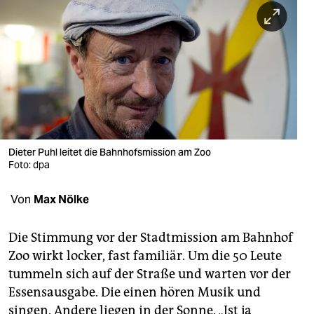
berlin
nord
wahrheit
verlag
verlag
veranstaltungen
Dieter Puhl leitet die Bahnhofsmission am Zoo
Foto: dpa
shop
Von
Max Nölke
fragen & hilfe
unterstützen
Die Stimmung vor der Stadtmission am Bahnhof
Zoo wirkt locker, fast familiär. Um die 50 Leute
abo
tummeln sich auf der Straße und warten vor der
genossenschaft
Essensausgabe. Die einen hören Musik und
singen. Andere liegen in der Sonne. „Ist ja