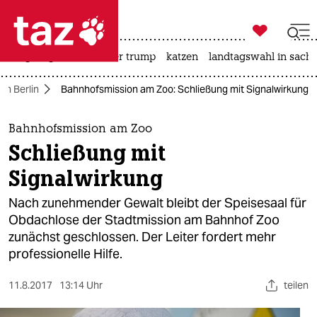

taz zahl ich
bergsteigen
usa unter trump
katzen
landtagswahl in sachs

taz zahl ich
in Berlin
Bahnhofsmission am Zoo: Schließung mit Signalwirkung
taz zahl ich
themen
Bahnhofsmission am Zoo
Schließung mit
politik
Signalwirkung
öko
Nach zunehmender Gewalt bleibt der Speisesaal für
Obdachlose der Stadtmission am Bahnhof Zoo
gesellschaft
zunächst geschlossen. Der Leiter fordert mehr
professionelle Hilfe.
kultur
sport
11.8.2017
13:14 Uhr
teilen